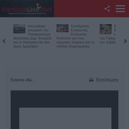
Facebook
Ακυρώθηκε
Συνεδρίαση
Βλάβη στ
Twitter
απόφαση του
Επιτροπής
δίκτυο
Περιφερειάρχη
Εκτίμησης
υδροδότ
Θεσσαλίας Δημ. Κουρέτα
Κινδύνου για τους
του Παλαμά το μεσ
YouTube
για το θαλάσσιο σκι στη
ισχυρούς ανέμους και τις
του Σαββάτου (8/8
λίμνη Σμοκόβου
υψηλές θερμοκρασίες
Αναζήτηση
RSS
Επικοινωνία με το
Εκτύπωση
Είσαστε εδώ:
KarditsaLive.Net