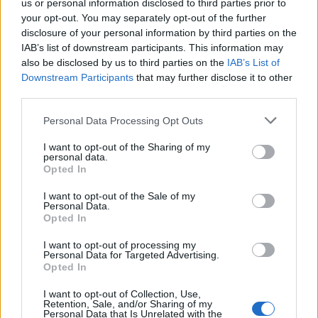
us or personal information disclosed to third parties prior to
Ανασύρθηκε χωρίς τις αισθήσεις του
your opt-out. You may separately opt-out of the further
ηλικιωμένος από πηγάδι σε οικισμό της
disclosure of your personal information by third parties on the
Αλεξανδρούπολης
IAB’s list of downstream participants. This information may
also be disclosed by us to third parties on the
IAB’s List of
8 Αυγούστου 2026, 21:54
Downstream Participants
that may further disclose it to other
Χ. Παπαδημήτριου (Πρόεδρος ΔΕΥΑΚ): Στην
third parties.
παρούσα φάση δεν θα υπάρξουν αυξήσεις
στους λογαριασμούς των καταναλωτών
Personal Data Processing Opt Outs
8 Αυγούστου 2026, 21:15
I want to opt-out of the Sharing of my
personal data.
Σίσκος Α. Βασίλειος: "Οι ηλίθιοι"
Opted In
8 Αυγούστου 2026, 20:55
I want to opt-out of the Sale of my
Πάρος: Νεκρό 4χρονο παιδί σε πισίνα beach
Personal Data.
Opted In
bar
8 Αυγούστου 2026, 19:35
I want to opt-out of processing my
Personal Data for Targeted Advertising.
Υπεγράφη η σύμβαση για την «Αναβάθμιση
Opted In
υποδομών κεντρικής δομής του Μουσείου
Πόλης»
I want to opt-out of Collection, Use,
Retention, Sale, and/or Sharing of my
Personal Data that Is Unrelated with the
8 Αυγούστου 2026, 19:33