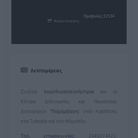
Προβολές:17134
Κοινοποίηση
Λεπτομέρειες
Ζητείται
λογοθεραπευτής/τρια
για το
Κέντρο Διάγνωσης και Θεραπείας
Διαταραχών "
Παρέμβαση
" στην Καρδίτσα,
στα Τρίκαλα και στα Φάρσαλα.
Τηλ. επικοινωνίας:
2441074422,