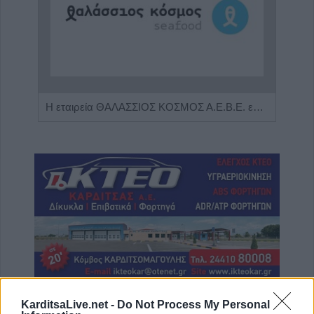
Πωλείται μονοκατοικία τριών επιπέδων στο καταπράσινο Πευκόφυτο Καρδίτσας
Η εταιρεία ΘΑΛΑΣΣΙΟΣ ΚΟΣΜΟΣ Α.Ε.Β.Ε. επιθυμεί να προσλάβει Αποθηκάριο
ΤΕΛΕΥΤΑΙΑ ΝΕΑ
KarditsaLive.net -
Do Not Process My Personal