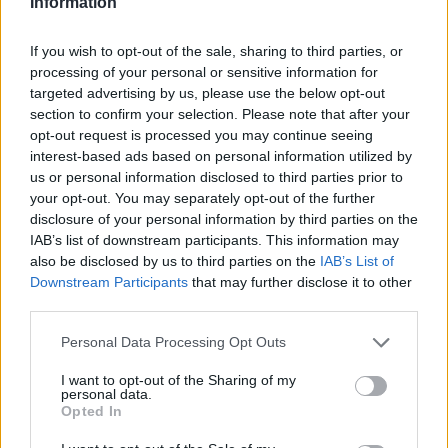
Information
Διακοπές ρεύματος στην Άρτα και σε τμήμα
του Δήμου Αργιθέας: Έκρηξη και φωτιά σε
μετασχηματιστή (+Βίντεο)
If you wish to opt-out of the sale, sharing to third parties, or
processing of your personal or sensitive information for
6 Αυγούστου 2026, 08:16
targeted advertising by us, please use the below opt-out
Την Κυριακή 9 Αυγούστου το ετήσιο
section to confirm your selection. Please note that after your
μνημόσυνο της Αγορής Κλήμου
opt-out request is processed you may continue seeing
interest-based ads based on personal information utilized by
6 Αυγούστου 2026, 07:42
us or personal information disclosed to third parties prior to
“Calimera” με “spitiko” και συνταγές όπως
your opt-out. You may separately opt-out of the further
παλιά…
disclosure of your personal information by third parties on the
IAB’s list of downstream participants. This information may
5 Αυγούστου 2026, 23:58
also be disclosed by us to third parties on the
IAB’s List of
Στη Σόφια θα ψάξει την πρόκριση ο
Downstream Participants
that may further disclose it to other
Παναθηναϊκός
third parties.
5 Αυγούστου 2026, 23:33
Personal Data Processing Opt Outs
Σύγκρουση μηχανής με αυτοκίνητο στη
Λάρισα – Στο νοσοκομείο ο οδηγός του
I want to opt-out of the Sharing of my
δικύκλου
personal data.
Opted In
5 Αυγούστου 2026, 22:45