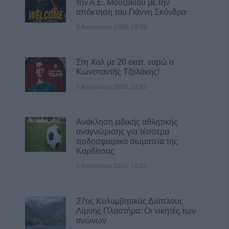
την Α.Ε. Μουζακίου με την
οριστικά αποτελέσματα της προκήρυξης για
απόκτηση του Γιάννη Σκόνδρα
51 θέσεις ειδικού επιστημονικού
5 Αυγούστου 2026, 19:38
προσωπικού
5 Αυγούστου 2026, 16:02
Στη Χαλ με 20 εκατ. ευρώ ο
Κωνσταντής Τζολάκης!
5 Αυγούστου 2026, 12:53
Ανάκληση ειδικής αθλητικής
αναγνώρισης για τέσσερα
ποδοσφαιρικά σωματεία της
Καρδίτσας
5 Αυγούστου 2026, 10:15
27ος Κολυμβητικός Διάπλους
Λίμνης Πλαστήρα: Οι νικητές των
αγώνων