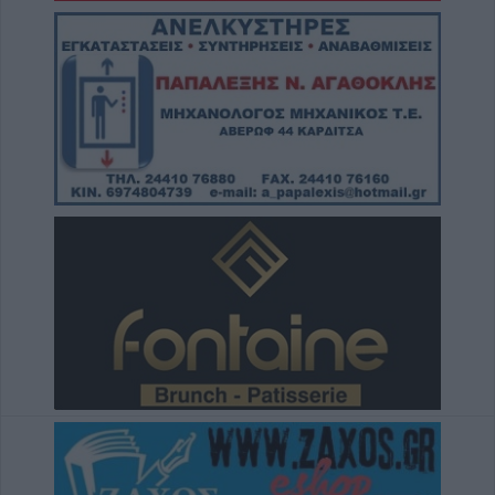
5 Αυγούστου 2026, 20:42
Ο Φονσέκα απέκλεισε τον Τσιτσιπά από το
Masters του Μόντρεαλ
5 Αυγούστου 2026, 20:30
Το Σάββατο 8 Αυγούστου το 40ήμερο
μνημόσυνο της Κωνσταντίας Γεωρ.
Γιαννουσά - Τσιούκα
5 Αυγούστου 2026, 20:25
Το Σάββατο 8 Αυγούστου το 40ήμερο
μνημόσυνο του Δημήτριου Παππά
5 Αυγούστου 2026, 20:15
Η Ε.Ο.Α.Σ.Κ. καταδικάζει τη σύλληψη του
προέδρου του Εργατικού Κέντρου Λάρισας
5 Αυγούστου 2026, 19:42
Σπουδαία μεταγραφική κίνηση για την Α.Ε.
Μουζακίου με την απόκτηση του Γιάννη
Σκόνδρα