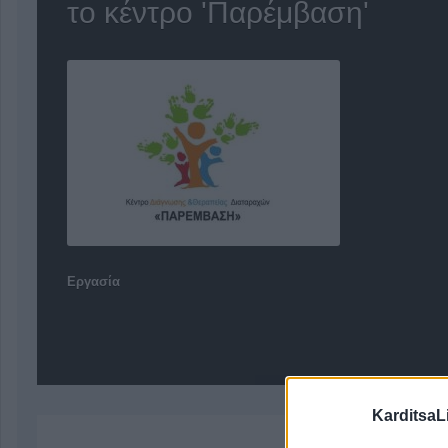
το κέντρο 'Παρέμβαση'
Εργασία
KarditsaL