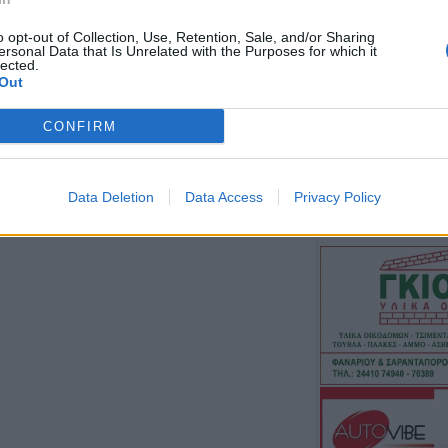
Την Κυριακή 9 
o opt-out of Collection, Use, Retention, Sale, and/or Sharing
κηδεία της Βαΐα
ersonal Data that Is Unrelated with the Purposes for which it
lected.
8 Αυγούστου 2026, 11:39
Out
Προσωρινή διακ
τη ΔΕΥΑΚ λόγω 
CONFIRM
κέντρο της Καρδ
8 Αυγούστου 2026, 11:27
Data Deletion
Data Access
Privacy Policy
Τρίκαλα: Στα 1.3
δημιουργήθηκε 
χώρος αναψυχής
χωριό της Θεσσα
8 Αυγούστου 2026, 10:34
Κων. Λαμπρόπου
κατάληψης κοι
η συντριπτική π
καταστημάτων
8 Αυγούστου 2026, 10:29