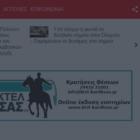
ΑΓΓΕΛΙΕΣ
ΕΠΙΚΟΙΝΩΝΙΑ
Facebook
Πολιτών:
Υπό έλεγχο η φωτιά σε
Twitter
 τους
δύσβατο σημείο στον Όλυμπο
ι τον
– Παραμένουν οι δυνάμεις στο σημείο
YouTube
υμβητικών
Αρχής
Αναζήτηση
RSS
Επικοινωνία με το
KarditsaLive.Net