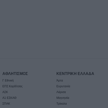
8 Αυγούστου 2026, 08:22
Γ. Καραβίδας: "
πανηγύρια και ο
θέμα τα κοινά μ
8 Αυγούστου 2026, 08:17
Λαμία: Απατεών
μεγάλο χρηματι
ηλικιωμένη
7 Αυγούστου 2026, 21:19
Τοποθετήθηκε ο
χλοοτάπητας στ
Γήπεδο Μουζακί
ΑΘΛΗΤΙΣΜΟΣ
ΚΕΝΤΡΙΚΗ ΕΛΛΑΔΑ
Γ Εθνική
Άρτα
7 Αυγούστου 2026, 20:56
ΕΠΣ Καρδίτσας
Ευρυτανία
Μονοτεχνική Καρ
ΑΣΚ
Λάρισα
επιλογή σε ανακα
Α1 ΕΣΚΑΘ
Μαγνησία
εσωτερικών και 
χώρων!
ΣΠΑΚ
Τρίκαλα