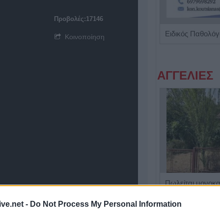
Προβολές:17146
Χειρουργός Οφθαλμίατρος 'Παπούλιας Δημήτριος'
Κοινοποίηση
ΑΓΓΕΛΙΕΣ
Η Αποκατάσταση Α.Ε. αναζητά για εργασία Νοσηλευτές και Βοηθούς Νοσηλευτές
ive.net -
Do Not Process My Personal Information