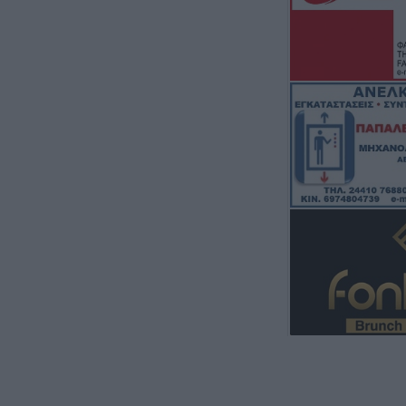
Παράταση απαγ
συγκεκριμένες ε
Μουζακίου
8 Αυγούστου 2026, 09:29
Το Σάββατο 8 Αυ
του Λεωνίδα Μη
8 Αυγούστου 2026, 09:21
e-ΕΦΚΑ και ΔΥΠΑ
ευρώ σε 58.370 
10 έως 14 Αυγο
8 Αυγούστου 2026, 09:12
Ο Δήμος Σοφάδω
τον Λεωνίδα Μπ
Λουτροπηγή
8 Αυγούστου 2026, 09:09
Το εβδομαδιαίο 
16/8) της Κινητ
Μονάδας στην Π