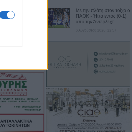
Αυγούστου η
Με την πλάτη στον τοίχο ο
ς Κανέλη
ΠΑΟΚ - Ήττα εντός (0-1)
από την Άντερλεχτ
6 Αυγούστου 2026, 22:57
οπή νερού από
βλάβης στο
ίτσας
52 μέτρα,
ένας μοναδικός
 στο υψηλότερο
λίας, το Στεφάνι
λος: Με άδεια
νόχρηστων χώρων
λειοψηφία των