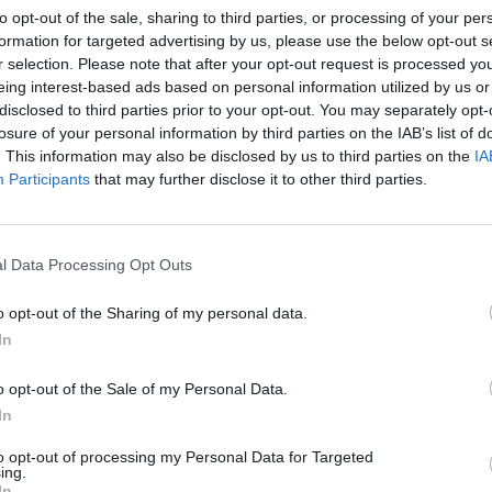
to opt-out of the sale, sharing to third parties, or processing of your per
formation for targeted advertising by us, please use the below opt-out s
r selection. Please note that after your opt-out request is processed y
eing interest-based ads based on personal information utilized by us or
ρο
disclosed to third parties prior to your opt-out. You may separately opt-
losure of your personal information by third parties on the IAB’s list of
η
"
. This information may also be disclosed by us to third parties on the
IA
ΤΕΛΕΥΤΑΙ
Participants
that may further disclose it to other third parties.
Απάτη με πρόσχ
1,
ρεύματος στη Φ
ευρώ και κοσμή
l Data Processing Opt Outs
8 Αυγούστου 2026, 12:23
ν:
o opt-out of the Sharing of my personal data.
“Take a break…. 
In
απολαυστικό king
8 Αυγούστου 2026, 12:22
o opt-out of the Sale of my Personal Data.
Συλλυπητήριο μή
In
ΣΥΡΙΖΑ-ΠΣ Καρδ
απώλεια του Λε
to opt-out of processing my Personal Data for Targeted
ing.
8 Αυγούστου 2026, 12:04
In