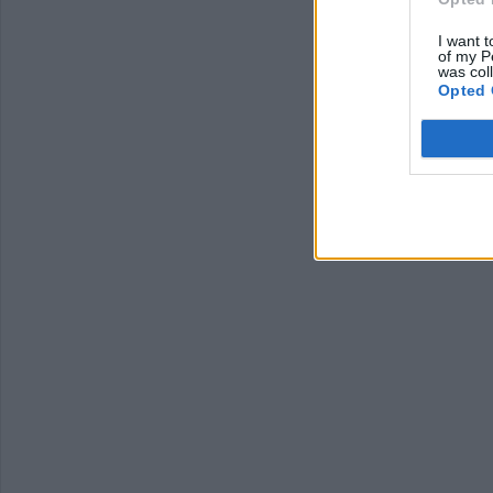
I want t
of my P
was col
Opted 