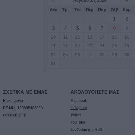
«
Αύγουστος 2026
»
Δευ
Τρί
Τετ
Πέμ
Παρ
Σάβ
Κυρ
Ο Αύγουστος, τα
1
2
ι «χορηγίες» με
3
4
5
6
7
8
9
ας αγαθά"
10
11
12
13
14
15
16
17
18
19
20
21
22
23
ες άρπαξαν
κό ποσό από
24
25
26
27
28
29
30
31
 νέος
ο Δημοτικό
ου (+Φώτο)
ΣΧΕΤΙΚΑ ΜΕ ΕΜΑΣ
ΑΚΟΛΟΥΘΗΣΤΕ ΜΑΣ
Επικοινωνία
Facebook
Γ.Ε.ΜΗ.: 129895403000
Instagram
δίτσας: Η no1
ΟΡΟΙ ΧΡΗΣΗΣ
Twitter
ινίσεις
YouTube
εξωτερικών
Συνδρομή στο RSS