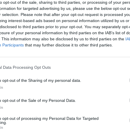
to opt-out of the sale, sharing to third parties, or processing of your per
formation for targeted advertising by us, please use the below opt-out s
r selection. Please note that after your opt-out request is processed y
eing interest-based ads based on personal information utilized by us or
ρο
disclosed to third parties prior to your opt-out. You may separately opt-
η
"
losure of your personal information by third parties on the IAB’s list of
ΤΕΛΕΥΤΑΙ
. This information may also be disclosed by us to third parties on the
IA
Participants
that may further disclose it to other third parties.
Λαμία: Απατεών
1,
μεγάλο χρηματι
ηλικιωμένη
l Data Processing Opt Outs
7 Αυγούστου 2026, 21:19
ν:
Τοποθετήθηκε ο
o opt-out of the Sharing of my personal data.
χλοοτάπητας στ
In
Γήπεδο Μουζακί
7 Αυγούστου 2026, 20:56
o opt-out of the Sale of my Personal Data.
In
Μονοτεχνική Καρ
επιλογή σε ανακα
to opt-out of processing my Personal Data for Targeted
εσωτερικών και 
ing.
χώρων!
In