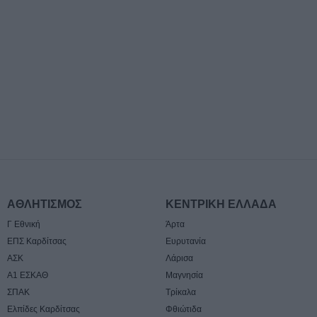
7 Αυγούστου 2026, 18:20
Συμμαχία Υπέρ 
Σκιές για το κόσ
τον τρόπο και τ
δημοπράτησης τ
δεξαμενών της Π
Αρχής Κουρέτα
7 Αυγούστου 2026, 18:00
Υπό έλεγχο η φω
σημείο στον Όλ
Παραμένουν οι δ
σημείο
ΑΘΛΗΤΙΣΜΟΣ
ΚΕΝΤΡΙΚΗ ΕΛΛΑΔΑ
7 Αυγούστου 2026, 17:07
Γ Εθνική
Άρτα
Ενισχύθηκαν οι
ΕΠΣ Καρδίτσας
Ευρυτανία
δυνάμεις στην π
ΑΣΚ
Λάρισα
αγροτοδασική έκ
Α1 ΕΣΚΑΘ
Μαγνησία
Κορίνθου
ΣΠΑΚ
Τρίκαλα
7 Αυγούστου 2026, 16:58
Ελπίδες Καρδίτσας
Φθιώτιδα