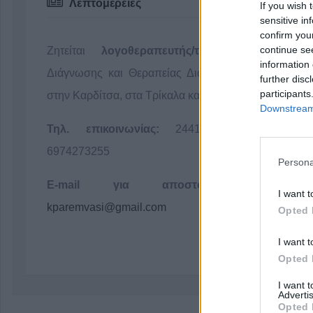
Λεπτομέρειες
If you wish 
sensitive in
confirm you
continue se
Ζητείται
λογοθεραπευτής/τρια
για το Κέντ
information 
Διάγνωσης και Θεραπείας Διαταραχών "
Παρέμβασ
further disc
participants
στην Καρδίτσα, στα Τρίκαλα και στα Φάρσαλα.
Downstream 
Τηλ. επικοινωνίας:
2441074422, 243107878
6974273255
Persona
E-mail για αποστολή βιογραφικώ
I want t
kparemvasi@gmail.com
Opted 
I want t
Opted 
I want 
Advertis
Opted 