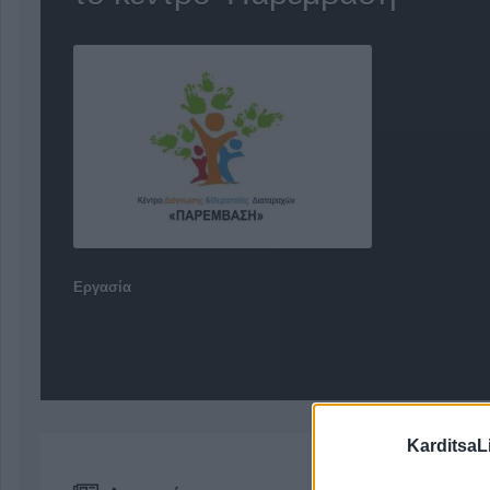
Εργασία
KarditsaL