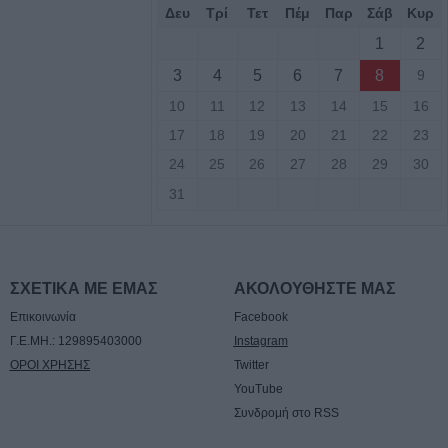
Δευ
Τρί
Τετ
Πέμ
Παρ
Σάβ
Κυρ
των Πολιτών:
1
2
τος, τους όρους,
3
4
5
6
7
8
9
ον φορέα
10
11
12
13
14
15
16
ων κολυμβητικών
εριφερειακής
17
18
19
20
21
22
23
24
25
26
27
28
29
30
31
τιά σε δύσβατο
υμπο –
υνάμεις στο
ΣΧΕΤΙΚΑ ΜΕ ΕΜΑΣ
ΑΚΟΛΟΥΘΗΣΤΕ ΜΑΣ
Επικοινωνία
Facebook
 πυροσβεστικές
Γ.Ε.ΜΗ.: 129895403000
Instagram
υρκαγιά σε
ΟΡΟΙ ΧΡΗΣΗΣ
Twitter
ταση στο Στεφάνι
YouTube
Συνδρομή στο RSS