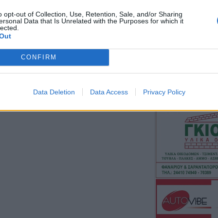
7 Αυγούστου 2026, 20:48
o opt-out of Collection, Use, Retention, Sale, and/or Sharing
ersonal Data that Is Unrelated with the Purposes for which it
ΑΑΔΕ: Άνοιξε ξα
lected.
ΕΑΕ 2025 για δι
Out
συμπληρώσεις σ
τους παραγωγο
CONFIRM
7 Αυγούστου 2026, 20:45
Σφοδρό μπουρίν
Data Deletion
Data Access
Privacy Policy
Τρικάλων – Εκτε
καταστροφές (+
7 Αυγούστου 2026, 19:51
Σχέδια Βελτίωσης
δρόμος για επεν
εκατ. ευρώ
7 Αυγούστου 2026, 19:41
Καταβλήθηκαν 3
σε 67.746 δικαιο
αγορά λιπασμά