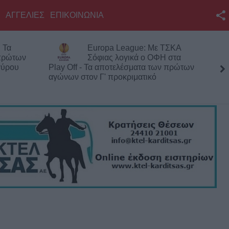
ΑΓΓΕΛΙΕΣ
ΕΠΙΚΟΙΝΩΝΙΑ
Facebook
 Τα
Europa League: Με ΤΣΚΑ
Twitter
 πρώτων
Σόφιας λογικά ο ΟΦΗ στα
γύρου
Play Off - Τα αποτελέσματα των πρώτων
YouTube
αγώνων στον Γ' προκριματικό
Αναζήτηση
RSS
Επικοινωνία με το
KarditsaLive.Net