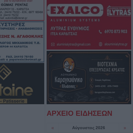
σφαιρική
αργεί τα
στατευτικά γύρω
ικό χώρο μετά τον
ιριστή
γούστου η κηδεία
υ
ς: Το πλήρες
2ου
ύρου - Στο
εδονικού το
ρης
ΑΡΧΕΙΟ ΕΙΔΗΣΕΩΝ
γούστου η κηδεία
«
Αύγουστος 2026
»
Βρέκου