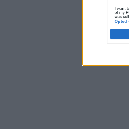
I want t
of my P
was col
Opted 