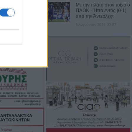
Με την πλάτη στον τοίχο ο
ΠΑΟΚ - Ήττα εντός (0-1)
νά το σύστημα
από την Άντερλεχτ
ορθώσεις και
6 Αυγούστου 2026, 22:57
τοιχείων από
ύς
ι στο Ζάρκο
ταμένες
Φώτο)
: Ανοίγει ο
δύσεις 263,5
3,58 εκατ. ευρώ
ύχους για την
των