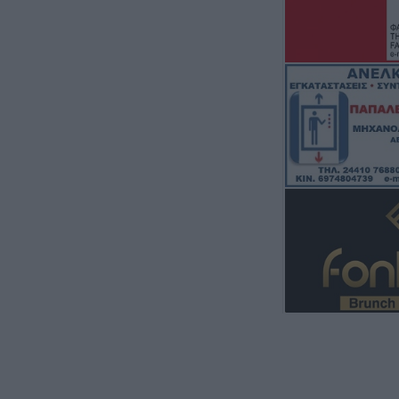
7 Αυγούστου 2026, 19:35
Η Αγγλική Ποδο
Ομοσπονδία κατ
τσιμεντένια προ
απ’ τον αγωνιστ
θάνατο ποδοσφα
7 Αυγούστου 2026, 19:30
Το Σάββατο 8 Αυ
της Μάχης Νίκο
7 Αυγούστου 2026, 19:18
Κύπελλο Ελλάδα
πρόγραμμα του 
προκριματικού γ
γήπεδο του Μακ
Αναγέννηση - Ά
7 Αυγούστου 2026, 18:41
Το Σάββατο 8 Αυ
της Αθανασίας 