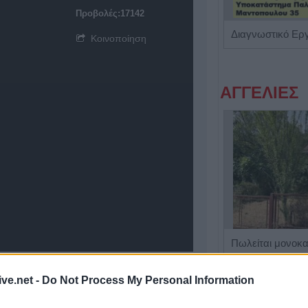
Προβολές:17142
Βιοπαθολόγος - Μικροβιολόγος "Ελένη Μηλίτση"
Κοινοποίηση
ΑΓΓΕΛΙΕΣ
Η Αποκατάσταση Α.Ε. αναζητά για εργασία Νοσηλευτές και Βοηθούς Νοσηλευτές
ive.net -
Do Not Process My Personal Information