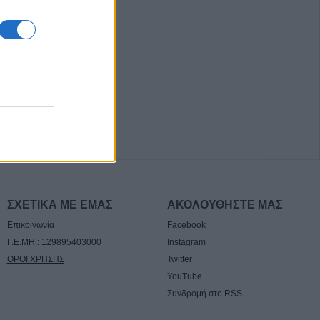
ον τοίχο ο ΠΑΟΚ -
 από την
ιμοι δύο
ροι στο ν.
τότητα επίσκεψης
σσερις
τραμ στη
ΣΧΕΤΙΚΑ ΜΕ ΕΜΑΣ
ΑΚΟΛΟΥΘΗΣΤΕ ΜΑΣ
ω από 20
Επικοινωνία
Facebook
Γ.Ε.ΜΗ.: 129895403000
Instagram
ΟΡΟΙ ΧΡΗΣΗΣ
Twitter
ί και 13
YouTube
έκρηξη βόμβας σε
Συνδρομή στο RSS