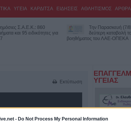
ΤΙΚΑ
ΥΓΕΙΑ
ΚΑΡΔΙΤΣΑ
ΕΙΔΗΣΕΙΣ
ΑΘΛΗΤΙΣΜΟΣ
ΑΡΘΡΑ
ημόσιες Σ.Α.Ε.Κ.: 860
Την Παρασκευή (7/8
μήματα και 95 ειδικότητες για
δεύτερη καταβολή τ
27
βοηθήματος του ΛΑΕ-ΟΠΕΚΑ
ΕΠΑΓΓΕΛΜ
ΥΓΕΙΑΣ
Εκτύπωση
ive.net -
Do Not Process My Personal Information