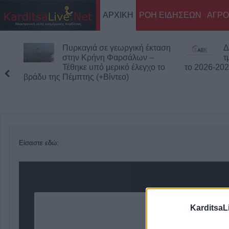
ΑΡΧΙΚΗ
ΡΟΗ ΕΙΔΗΣΕΩΝ
ΑΓΡΟ
Πυρκαγιά σε γεωργική έκταση
Δ
στην Κρήνη Φαρσάλων –
τ
Τέθηκε υπό μερικό έλεγχο το
το 2026-20
βράδυ της Πέμπτης (+Βίντεο)
Είσαστε εδώ:
KarditsaL