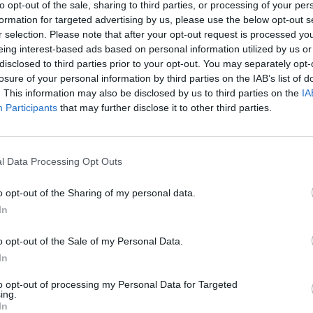
to opt-out of the sale, sharing to third parties, or processing of your per
Προβολές:
formation for targeted advertising by us, please use the below opt-out s
Κέντρο Λογοθεραπείας 'Τέχνη Λόγου & Μάθησης'
r selection. Please note that after your opt-out request is processed y
Κοινοποίηση
eing interest-based ads based on personal information utilized by us or
disclosed to third parties prior to your opt-out. You may separately opt-
losure of your personal information by third parties on the IAB’s list of
ΤΕΛΕΥΤΑΙ
. This information may also be disclosed by us to third parties on the
IA
Participants
that may further disclose it to other third parties.
Conference Lea
αποτελέσματα 
αγώνων του Γ΄π
γύρου
l Data Processing Opt Outs
7 Αυγούστου 2026, 00:10
o opt-out of the Sharing of my personal data.
Europa League:
In
λογικά ο ΟΦΗ στα
αποτελέσματα 
o opt-out of the Sale of my Personal Data.
αγώνων στον Γ' 
In
7 Αυγούστου 2026, 00:04
to opt-out of processing my Personal Data for Targeted
“Ciao espresso b
ing.
τώρα η δική σου
In