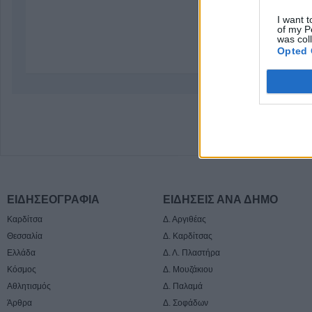
I want t
of my P
was col
Opted 
ΕΙΔΗΣΕΟΓΡΑΦΙΑ
ΕΙΔΗΣΕΙΣ ΑΝΑ ΔΗΜΟ
Καρδίτσα
Δ. Αργιθέας
Θεσσαλία
Δ. Καρδίτσας
Ελλάδα
Δ. Λ. Πλαστήρα
Κόσμος
Δ. Μουζάκιου
Αθλητισμός
Δ. Παλαμά
Άρθρα
Δ. Σοφάδων