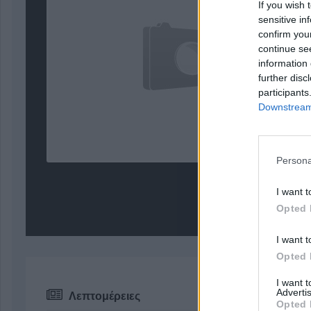
If you wish 
sensitive in
confirm you
continue se
information 
further disc
participants
Downstream 
Persona
I want t
Opted 
I want t
Opted 
I want 
Advertis
Λεπτομέρειες
Opted 