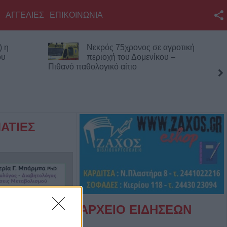
ΑΓΓΕΛΙΕΣ
ΕΠΙΚΟΙΝΩΝΙΑ
Facebook
) η
Νεκρός 75χρονος σε αγροτική
Twitter
ου
περιοχή του Δομενίκου –
Πιθανό παθολογικό αίτιο
YouTube
Αναζήτηση
RSS
ΑΤΙΕΣ
Επικοινωνία με το
KarditsaLive.Net
ΑΡΧΕΙΟ ΕΙΔΗΣΕΩΝ