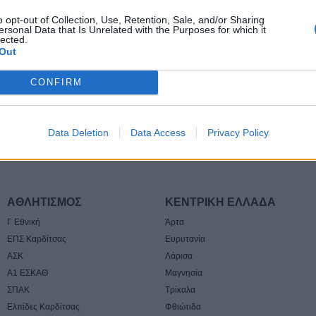
6 Αυγούστου 2026, 23:51
o opt-out of Collection, Use, Retention, Sale, and/or Sharing
ersonal Data that Is Unrelated with the Purposes for which it
Με την πλάτη στ
lected.
Ήττα εντός (0-1)
Out
Άντερλεχτ
CONFIRM
6 Αυγούστου 2026, 22:57
Πλήρως επισκέψ
αρχαιολογικοί χώ
Data Deletion
Data Access
Privacy Policy
Καρδίτσας, δυνα
και σε άλλους τέ
6 Αυγούστου 2026, 22:48
Σύγκρουση δύο 
ΑΘΛΗΤΙΣΜΟΣ
ΚΕΝΤΡΙΚΗ ΕΛΛΑΔΑ
Γερμανία – Πάν
Γ Εθνική
Άρτα
τραυματίες
ΕΠΣ Καρδίτσας
Ευρυτανία
6 Αυγούστου 2026, 21:11
ΑΣΚ
Λάρισα
Συρία: Δύο νεκρο
Α1 ΕΣΚΑΘ
Μαγνησία
τραυματίες από 
ΣΠΑΚ
Τρίκαλα
λεωφορείο
Ελπίδες Καρδίτσας
Φθιώτιδα