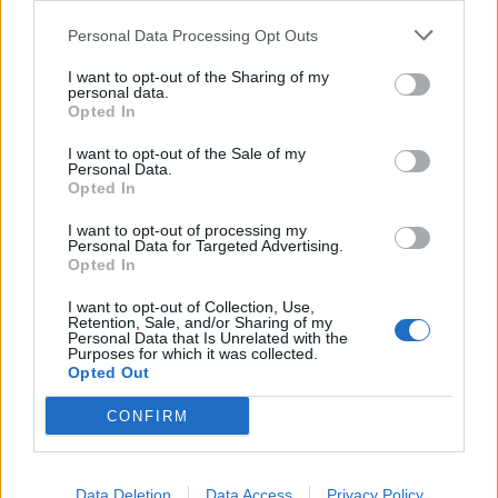
7 Αυγούστου 2026, 12:29
Personal Data Processing Opt Outs
Μουσική βραδιά 80's και 90's στον Άγιο
I want to opt-out of the Sharing of my
Βησσάριο Σοφάδων
personal data.
Opted In
7 Αυγούστου 2026, 11:57
Συλλήψεις στην Καρδίτσα για ρευματοκλοπή
I want to opt-out of the Sale of my
Personal Data.
και παραβάσεις του ΚΟΚ
Opted In
7 Αυγούστου 2026, 11:48
I want to opt-out of processing my
Προφυλακίστηκαν τρεις κατηγορούμενοι για
Personal Data for Targeted Advertising.
την μεγάλη πυρκαγιά στη Βοιωτία - Από
Opted In
δίκτυο μεταφοράς ρεύματος από αιολικό
I want to opt-out of Collection, Use,
πάρκο η έναρξη της πυρκαγιάς
Retention, Sale, and/or Sharing of my
Personal Data that Is Unrelated with the
7 Αυγούστου 2026, 11:42
Purposes for which it was collected.
Opted Out
Κράτησε Οκόρο και για τη νέα σεζόν ο ΑΣΚ
7 Αυγούστου 2026, 11:35
CONFIRM
Εργατικό Κέντρο Καρδίτσας: "Κάτω τα χέρια
από τον πρόεδρο του Εργατικού Κέντρου
Λάρισας"
Data Deletion
Data Access
Privacy Policy