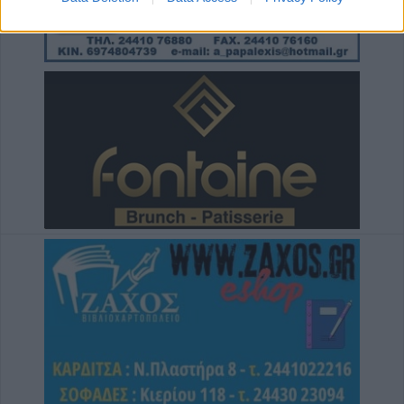
7 Αυγούστου 2026, 11:20
Το Σάββατο 8 Αυγούστου η κηδεία του
Χρήστου Αρχ. Παπαλέξη
7 Αυγούστου 2026, 11:17
Δίκτυο Αλληλεγγύης: "Λευτεριά στην
Παλαιστίνη - 9 Αυγούστου 2026:
Πανελλαδική ημέρα δράσης σε νησιά, βουνά
και πόλεις ενάντια στη γενοκτονία στην
Παλαιστίνη"
7 Αυγούστου 2026, 11:06
ΛΑ.ΣΥ. Θεσσαλίας: "Η περιφερειακή αρχή
Θεσσαλίας κάνει πως δεν βλέπει την
συνεχιζόμενη εδώ και χρόνια ρύπανση του
Γκουσμπασανιώτη ποταμού"
7 Αυγούστου 2026, 10:59
Άκυρες οι εγκύκλιοι που δεν αναρτώνται στις
ιστοσελίδες των φορέων του δημοσίου από