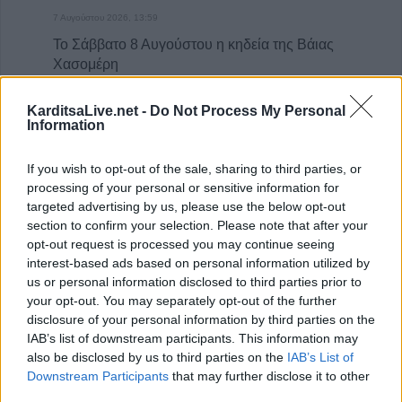
7 Αυγούστου 2026, 13:59
Το Σάββατο 8 Αυγούστου η κηδεία της Βάιας
Χασομέρη
7 Αυγούστου 2026, 13:14
KarditsaLive.net -
Do Not Process My Personal
Στο 3,4% ο πληθωρισμός τον Ιούλιο του
Information
2026 σύμφωνα με την ΕΛΣΤΑΤ
7 Αυγούστου 2026, 13:03
If you wish to opt-out of the sale, sharing to third parties, or
processing of your personal or sensitive information for
Μαγνησία: Χωρίς τις αισθήσεις της
targeted advertising by us, please use the below opt-out
ανασύρθηκε 70χρονη στην Άφησσο
section to confirm your selection. Please note that after your
7 Αυγούστου 2026, 13:00
opt-out request is processed you may continue seeing
Συνελήφθη 31χρονος στη Γερμανία που
interest-based ads based on personal information utilized by
εκκρεμούσε Ευρωπαϊκό ένταλμα σύλληψης
us or personal information disclosed to third parties prior to
your opt-out. You may separately opt-out of the further
για ανθρωποκτονίες στην Ελλάδα
disclosure of your personal information by third parties on the
7 Αυγούστου 2026, 12:50
IAB’s list of downstream participants. This information may
Φ. Αλεξάκος: "Αδιαφάνεια και
also be disclosed by us to third parties on the
IAB’s List of
δημοσιονομικός χώρος - Προτάσεις
Downstream Participants
that may further disclose it to other
διαφάνειας και εξοικονόμησης πόρων"
third parties.