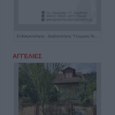
Πνευμονολόγος - Φυματιολόγος "Σταυρούλα Δ. Νούκα"
Ενδοκρινολόγος - Διαβητολόγος "Γεώργιος Νικ. Κατσούλης"
ΑΓΓΕΛΙΕΣ