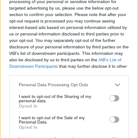
processing of your personal or sensitive information for
φοιτητική στέγη στο Πανεπιστήμιο
targeted advertising by us, please use the below opt-out
Θεσσαλίας
section to confirm your selection. Please note that after your
7 Αυγούστου 2026, 15:39
opt-out request is processed you may continue seeing
interest-based ads based on personal information utilized by
Υπεγράφη η σύμβαση του έργου για την
us or personal information disclosed to third parties prior to
αποκατάσταση ζημιών στο οδικό δίκτυο των
your opt-out. You may separately opt-out of the further
Τ.Κ. Βραγκιανών, Στεφανιάδας, Καρυάς,
disclosure of your personal information by third parties on the
Ελληνικών και Δροσάτου
IAB’s list of downstream participants. This information may
7 Αυγούστου 2026, 15:34
also be disclosed by us to third parties on the
IAB’s List of
Downstream Participants
that may further disclose it to other
Ιερά Μητρόπολη: Πρόγραμμα Μητροπολίτη
third parties.
κ. Τιμόθεου το διήμερο 8 & 9 Αυγούστου
7 Αυγούστου 2026, 15:07
Personal Data Processing Opt Outs
Άνοιξε η πρόσκληση από την Περιφέρεια
I want to opt-out of the Sharing of my
Θεσσαλίας προς το Δήμο Παλαμά για
personal data.
πρόδρομα έργα πριν την μετεγκατάσταση
Opted In
της Μεταμόρφωσης
I want to opt-out of the Sale of my
7 Αυγούστου 2026, 15:02
Personal Data.
Opted In
Στο ΠΠΑ Θεσσαλίας η προμήθεια και
τοποθέτηση νέας κερκίδας στο γήπεδο