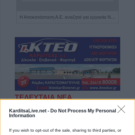
Πωλείται μονοκατοικία τριών επιπέδων στο καταπράσινο Πευκόφυτο Καρδίτσας
Η Αποκατάσταση Α.Ε. αναζητά για εργασία Νοσηλευτές και Βοηθούς Νοσηλευτές
ΤΕΛΕΥΤΑΙΑ ΝΕΑ
ΥΠΑΑΤ: Πρόσθετοι πόροι 12,5 εκατ. ευρώ
KarditsaLive.net -
Do Not Process My Personal
για την προστασία της κτηνοτροφίας
Information
7 Αυγούστου 2026, 16:06
If you wish to opt-out of the sale, sharing to third parties, or
2,3 εκατ. ευρώ από το Υπ. Παιδείας για τη