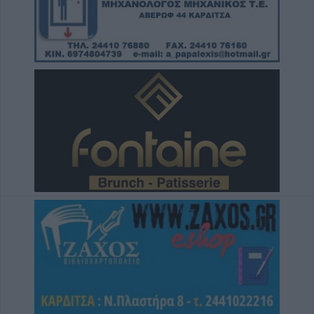
Το Σάββατο 8 Αυγούστου η κηδεία της Βάιας
Χασομέρη
7 Αυγούστου 2026, 13:14
Στο 3,4% ο πληθωρισμός τον Ιούλιο του
2026 σύμφωνα με την ΕΛΣΤΑΤ
7 Αυγούστου 2026, 13:03
Μαγνησία: Χωρίς τις αισθήσεις της
ανασύρθηκε 70χρονη στην Άφησσο
7 Αυγούστου 2026, 13:00
Συνελήφθη 31χρονος στη Γερμανία που
εκκρεμούσε Ευρωπαϊκό ένταλμα σύλληψης
για ανθρωποκτονίες στην Ελλάδα
7 Αυγούστου 2026, 12:50
Φ. Αλεξάκος: "Αδιαφάνεια και
δημοσιονομικός χώρος - Προτάσεις
διαφάνειας και εξοικονόμησης πόρων"
7 Αυγούστου 2026, 12:29