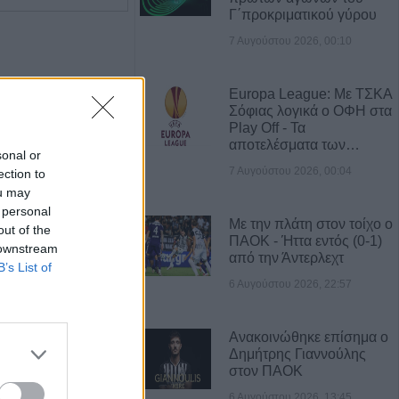
Γ΄προκριματικού γύρου
7 Αυγούστου 2026, 00:10
Europa League: Με ΤΣΚΑ
Σόφιας λογικά ο ΟΦΗ στα
Play Off - Τα
αποτελέσματα των…
sonal or
7 Αυγούστου 2026, 00:04
ection to
ou may
 personal
Με την πλάτη στον τοίχο ο
out of the
ΠΑΟΚ - Ήττα εντός (0-1)
 downstream
από την Άντερλεχτ
Πωλείται μονοκατοικία τριών επιπέδων στο καταπράσινο Πευκόφυτο Καρδίτσας
Η εταιρεία ΘΑΛΑΣΣΙΟΣ ΚΟΣΜΟΣ Α.Ε.Β.Ε. επιθυμεί να προσλάβει Αποθηκάριο
B’s List of
6 Αυγούστου 2026, 22:57
Ανακοινώθηκε επίσημα ο
Δημήτρης Γιαννούλης
στον ΠΑΟΚ
6 Αυγούστου 2026, 13:45