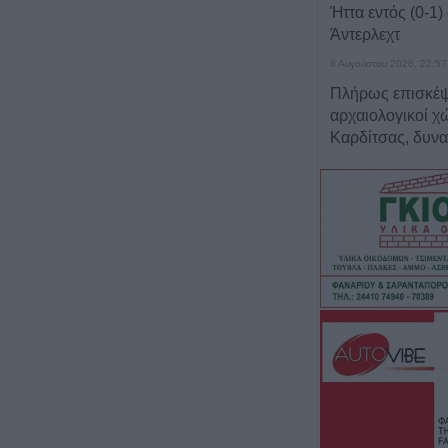
Ήττα εντός (0-1)
Άντερλεχτ
6 Αυγούστου 2026, 22:57
Πλήρως επισκέψ
αρχαιολογικοί χώ
Καρδίτσας, δυνα
και σε άλλους τέ
6 Αυγούστου 2026, 22:48
Σύγκρουση δύο 
Γερμανία – Πάν
τραυματίες
6 Αυγούστου 2026, 21:11
Συρία: Δύο νεκρο
τραυματίες από 
λεωφορείο
6 Αυγούστου 2026, 20:28
Έκτακτος ψεκασμ
προστασίας για τ