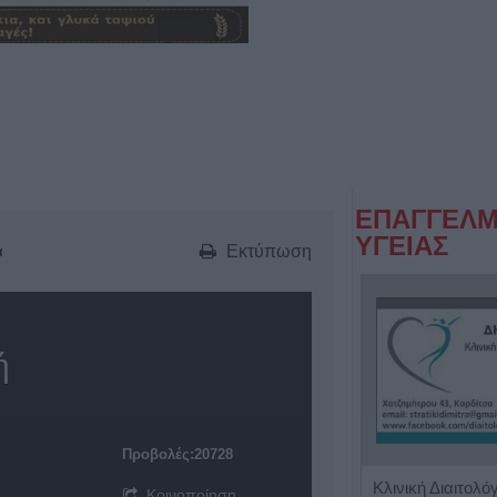
ΕΠΑΓΓΕΛΜ
ΥΓΕΙΑΣ
Εκτύπωση
α
ή
Προβολές:20728
Χειρουργός Ωτορινολαρυγγολόγος "Θωμάς Γ. Καφφές"
Κοινοποίηση