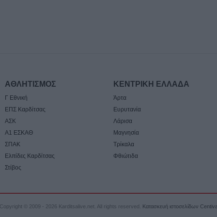
6 Αυγούστου 2026, 17:50
Την Παρασκευή 
κηδεία του Αθαν
6 Αυγούστου 2026, 17:46
Πυρκαγιά σε γεω
στην Κρήνη Φαρ
υπό μερικό έλεγ
ΑΘΛΗΤΙΣΜΟΣ
ΚΕΝΤΡΙΚΗ ΕΛΛΑΔΑ
Πέμπτης (+Βίντε
Γ Εθνική
Άρτα
6 Αυγούστου 2026, 17:36
ΕΠΣ Καρδίτσας
Ευρυτανία
Δημόσιες Σ.Α.Ε.
ΑΣΚ
Λάρισα
και 95 ειδικότητε
Α1 ΕΣΚΑΘ
Μαγνησία
2027
ΣΠΑΚ
Τρίκαλα
Ελπίδες Καρδίτσας
Φθιώτιδα
6 Αυγούστου 2026, 17:21
Στίβος
Την Παρασκευή (
καταβολή του β
ΛΑΕ-ΟΠΕΚΑ
Copyright © 2009 - 2026 Karditsalive.net. All rights reserved.
Κατασκευή ιστοσελίδων Centiv
6 Αυγούστου 2026, 16:31