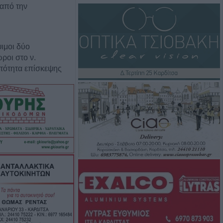
 από την
ιμοι δύο
ροι στο ν.
τότητα επίσκεψης
σσερις
τραμ στη
ω από 20
ί και 13
έκρηξη βόμβας σε
ός και μέτρα
ον Ιό του Δυτικού