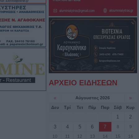
. Κυψέλης
α έπεσε από την
αι σώθηκε στα
ού
ροσβέστες
λικιωμένο μετά
 Νέα Ζωή
ΑΡΧΕΙΟ ΕΙΔΗΣΕΩΝ
ιά: Μοτοσικλέτα
 νταλίκα – Στο
«
Αύγουστος 2026
»
δηγός
Δευ
Τρί
Τετ
Πέμ
Παρ
Σάβ
Κυρ
1
2
νελήφθησαν δύο
3
4
5
6
7
8
9
θάνατο 72χρονου
αυτοκίνητο
10
11
12
13
14
15
16