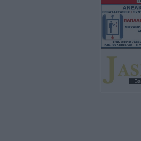
Νείλου στην Δ.Κ
6 Αυγούστου 2026, 19:35
Χαλκίδα: Γυναίκ
Υψηλή Γέφυρα κ
νερά του Ευβοϊκ
6 Αυγούστου 2026, 19:32
Καλαμπάκα: Πυ
απεγκλώβισαν η
από πτώση στη
6 Αυγούστου 2026, 19:29
Τροχαίο στην Αγ
συγκρούστηκε με
νοσοκομείο ο ο
6 Αυγούστου 2026, 19:15
Άνω Λιόσια: Συ
άνδρες για τον 
που βρέθηκε σε 