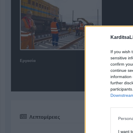
KarditsaL
If you wish 
sensitive in
Εργασία
confirm you
continue se
information 
further disc
participants
Downstream 
Λεπτομέρειες
Persona
I want t