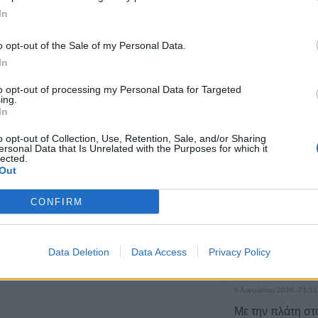
ον
In
o opt-out of the Sale of my Personal Data.
ΤΕΛΕΥΤΑΙ
In
Conference Lea
to opt-out of processing my Personal Data for Targeted
αποτελέσματα 
ing.
ον
αγώνων του Γ΄π
In
γύρου
o opt-out of Collection, Use, Retention, Sale, and/or Sharing
7 Αυγούστου 2026, 00:10
ersonal Data that Is Unrelated with the Purposes for which it
lected.
Europa League:
Out
λογικά ο ΟΦΗ στα
αποτελέσματα 
CONFIRM
αγώνων στον Γ' 
7 Αυγούστου 2026, 00:04
Data Deletion
Data Access
Privacy Policy
“Ciao espresso b
τώρα η δική σου
6 Αυγούστου 2026, 23:51
Με την πλάτη στ