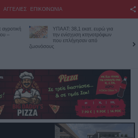
ΑΓΓΕΛΙΕΣ
ΕΠΙΚΟΙΝΩΝΙΑ
Facebook
 αγροτική
ΥΠΑΑΤ: 38,1 εκατ. ευρώ για
Twitter
κου –
την ενίσχυση κτηνοτρόφων
που επλήγησαν από
YouTube
ζωονόσους
Καρα
Αναζήτηση
Αμπε
RSS
Επικοινωνία με το
KarditsaLive.Net