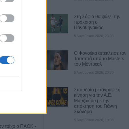
Στη Σόφια θα ψάξει την
Α ΝΕΑ
πρόκριση ο
Παναθηναϊκός
gue: Τα
5 Αυγούστου 2026, 23:33
των πρώτων
ροκριματικού
Ο Φονσέκα απέκλεισε τον
Τσιτσιπά από το Masters
του Μόντρεαλ
 Με ΤΣΚΑ Σόφιας
5 Αυγούστου 2026, 20:30
 Play Off - Τα
των πρώτων
προκριματικό
Σπουδαία μεταγραφική
κίνηση για την Α.Ε.
Μουζακίου με την
ar”: 12 χρόνια
απόκτηση του Γιάννη
 σταθερή αξία!
Σκόνδρα
5 Αυγούστου 2026, 19:38
ον τοίχο ο ΠΑΟΚ -