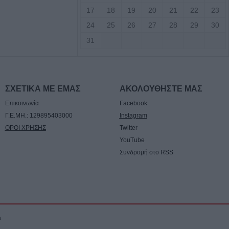
17
18
19
20
21
22
23
7 Αυγούστου η
24
25
26
27
28
29
30
άσιου Ταξιάρχη
31
ργική έκταση
σάλων – Τέθηκε
χο το βράδυ της
ΣΧΕΤΙΚΑ ΜΕ ΕΜΑΣ
ΑΚΟΛΟΥΘΗΣΤΕ ΜΑΣ
ο)
Επικοινωνία
Facebook
Γ.Ε.ΜΗ.: 129895403000
Instagram
Κ.: 860 τμήματα
ΟΡΟΙ ΧΡΗΣΗΣ
Twitter
ς για το 2026-
YouTube
Συνδρομή στο RSS
7/8) η δεύτερη
οηθήματος του
a