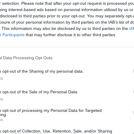
r selection. Please note that after your opt-out request is processed y
eing interest-based ads based on personal information utilized by us or
disclosed to third parties prior to your opt-out. You may separately opt-
ον
losure of your personal information by third parties on the IAB’s list of
. This information may also be disclosed by us to third parties on the
IA
Participants
that may further disclose it to other third parties.
ΤΕΛΕΥΤΑΙ
Άμεση κρατική α
των πληγέντων -
l Data Processing Opt Outs
ον
αποκατάστασης 
που επλήγησαν 
o opt-out of the Sharing of my personal data.
πυρκαγιές
In
5 Αυγούστου 2026, 18:23
o opt-out of the Sale of my Personal Data.
Μικροσκοπικές δ
In
ανακαλύφθηκαν 
στην επιφάνεια 
to opt-out of processing my Personal Data for Targeted
ing.
5 Αυγούστου 2026, 18:15
In
Επίσκεψη του Υ
Άδωνι Γεωργιάδ
o opt-out of Collection, Use, Retention, Sale, and/or Sharing