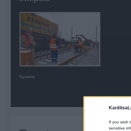
Εργασία
KarditsaL
If you wish 
sensitive in