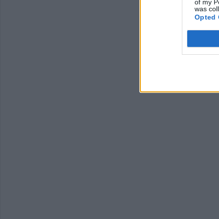
of my P
was col
Opted 