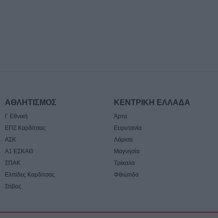
εκατ. ευρώ μέσα 
2026
5 Αυγούστου 2026, 14:50
Τα προσωρινά α
τις 116 προσλήψ
καθαριότητα τω
μονάδων του Δή
5 Αυγούστου 2026, 14:21
ΑΘΛΗΤΙΣΜΟΣ
ΚΕΝΤΡΙΚΗ ΕΛΛΑΔΑ
Σε Άρτα και Βρα
Γ Εθνική
Άρτα
Μητροπολίτης κ.
διήμερο 7-8 Αυ
ΕΠΣ Καρδίτσας
Ευρυτανία
ΑΣΚ
Λάρισα
5 Αυγούστου 2026, 14:05
Α1 ΕΣΚΑΘ
Μαγνησία
Σοφάδες: Ολοκλ
ΣΠΑΚ
Τρίκαλα
ασφαλτόστρωση 
Ελπίδες Καρδίτσας
Φθιώτιδα
οδών Ανθέων κα
Στίβος
5 Αυγούστου 2026, 13:59
Συμμετοχή σε αν
κινητοποιήσεις 