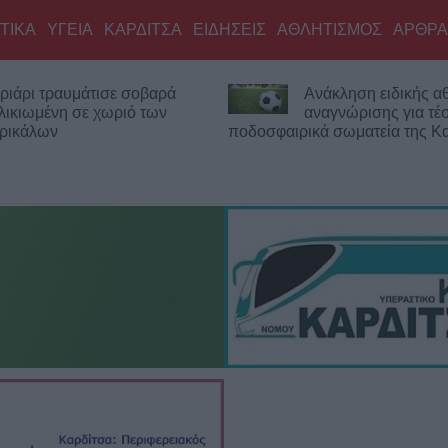
ΤΙΚΑ
ΥΓΕΙΑ
ΚΑΡΔΙΤΣΑ
ΕΙΔΗΣΕΙΣ
ΑΘΛΗΤΙΣΜΟΣ
ΑΡΘΡΑ
νάκληση ειδικής αθλητικής
27ος Κολυμβητικός
ναγνώρισης για τέσσερα
Λίμνης Πλαστήρα: Οι
κά σωματεία της Καρδίτσας
των αγώνων