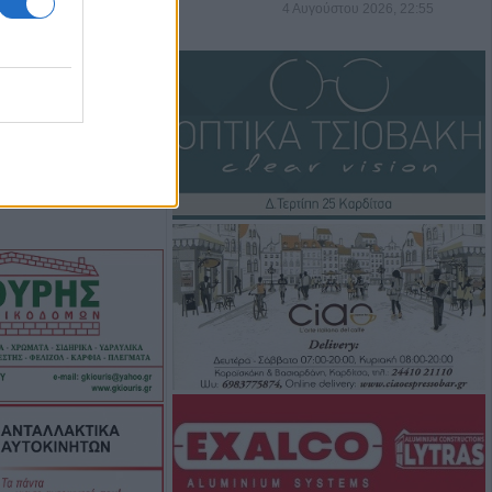
4 Αυγούστου 2026, 22:55
.Y.
 +Βίντεο)
ωνισμού:
οριστικά
ης προκήρυξης
δικού
προσωπικού
ληση μη ασφαλών
 καραμελών ζελέ
υκισμάτων
 Μεγάλες οι
σης και
σαλίας, για την
ς ευλογιάς