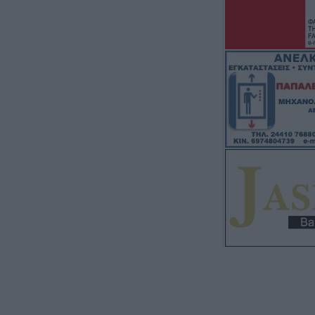
40 νέα κράνη για
αστυνομικούς τη
Λάρισας
5 Αυγούστου 2026, 15:26
Πρόσκληση Υπο
Υποψηφιοτήτων 
«Διαχείριση Περ
(2026–2027)
5 Αυγούστου 2026, 15:14
Προγραμματισμέ
ηλεκτροδότησης 
στις Τ.Κ. Σμοκόβ
Λουτροπηγής, Θ
Αηδονοχωρίου, 
Ρεντίνας
5 Αυγούστου 2026, 15:04
Εξωδικαστικός 
Ρυθμίσεις οφει