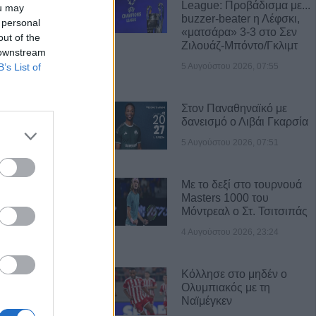
League: Προβάδισμα με...
ou may
buzzer-beater η Λέφσκι,
 personal
«ματσάρα» 3-3 στο Σεν
out of the
Ζιλουάζ-Μπόντο/Γκλιμτ
 downstream
B’s List of
5 Αυγούστου 2026, 07:55
Α ΝΕΑ
Στον Παναθηναϊκό με
ρωγή και στήριξη
δανεισμό ο Λιβάι Γκαρσία
 Το σχέδιο
5 Αυγούστου 2026, 07:51
των περιοχών
από τις
Με το δεξί στο τουρνουά
Masters 1000 του
Μόντρεαλ ο Στ. Τσιτσιπάς
ίνες
4 Αυγούστου 2026, 23:24
για πρώτη φορά
του Ήλιου
Κόλλησε στο μηδέν ο
Ολυμπιακός με τη
πουργού Υγείας
Ναϊμέγκεν
η στο