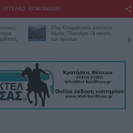
ΑΓΓΕΛΙΕΣ
ΕΠΙΚΟΙΝΩΝΙΑ
Facebook
 Διάπλους
Θανατηφόρο τροχαίο για
Twitter
 νικητές
33χρονο μοτοσικλετιστή στην
Πιερία
YouTube
Αναζήτηση
RSS
Επικοινωνία με το
KarditsaLive.Net