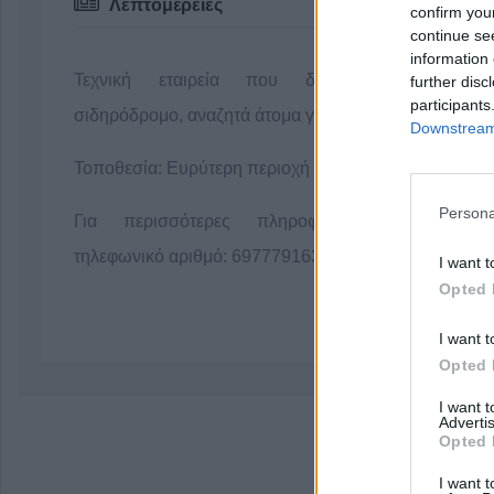
Λεπτομέρειες
confirm you
continue se
information 
Τεχνική εταιρεία που δραστηριοποιείται στ
further disc
participants
σιδηρόδρομο, αναζητά άτομα για εξωτερική εργασία.
Downstream 
Τοποθεσία: Ευρύτερη περιοχή της Καρδίτσας.
Persona
Για περισσότερες πληροφορίες καλέστε στ
τηλεφωνικό αριθμό: 6977791630 (κ. Γιώργος)
I want t
Opted 
I want t
Opted 
I want 
Advertis
Opted 
I want t