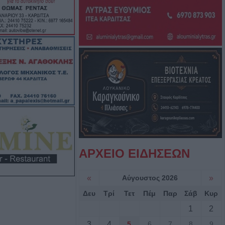
 τους
ς Ομάδας ΔΙ.ΑΣ.
βολής
στο Π.Μ.Σ.
ιβάλλοντος»
νες διακοπές
την Πέμπτη (6/8)
ου,
ΑΡΧΕΙΟ ΕΙΔΗΣΕΩΝ
ραψιμίου,
Βαθύλακκου και
«
Αύγουστος 2026
»
Δευ
Τρί
Τετ
Πέμ
Παρ
Σάβ
Κυρ
1
2
Μηχανισμός:
λών άνω των 500
3
4
5
6
7
8
9