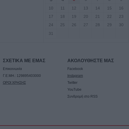
στον Ιούλιο του
10
11
12
13
14
15
16
17
18
19
20
21
22
23
24
25
26
27
28
29
30
ποτελέσματα για
εις ατόμων στην
31
ν σχολικών
μου Καρδίτσας
ΣΧΕΤΙΚΑ ΜΕ ΕΜΑΣ
ΑΚΟΛΟΥΘΗΣΤΕ ΜΑΣ
γκιανά ο
Επικοινωνία
Facebook
 Τιμόθεος το
γούστου
Γ.Ε.ΜΗ.: 129895403000
Instagram
ΟΡΟΙ ΧΡΗΣΗΣ
Twitter
YouTube
ηρώθηκε η
Συνδρομή στο RSS
σε τμήματα των
ι Κολοκοτρώνη
τιπολεμικές
στη Θεσσαλία από