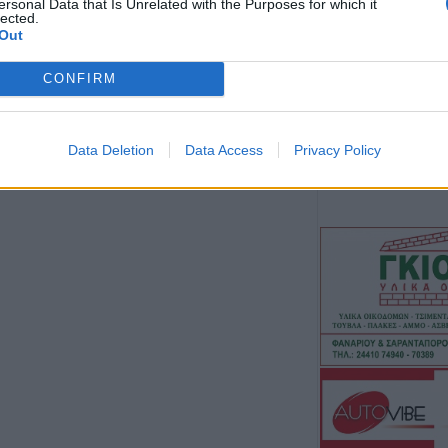
ersonal Data that Is Unrelated with the Purposes for which it
ανακαινισμένο Κ
lected.
Σοφάδων(+Φωτο
Out
5 Αυγούστου 2026, 16:58
CONFIRM
Επιτροπή Ανταγ
Αναρτήθηκαν τα 
αποτελέσματα τ
Data Deletion
Data Access
Privacy Policy
για 51 θέσεις ει
επιστημονικού 
5 Αυγούστου 2026, 16:02
Ε.Φ.Ε.Τ.: Ανάκ
τροφίμων τύπου
και συναφών γλ
5 Αυγούστου 2026, 15:48
Τάσος Τσιαπλές:
ευθύνες κυβέρνη
περιφέρειας Θεσ
επανεμφάνιση τη
5 Αυγούστου 2026, 15:40