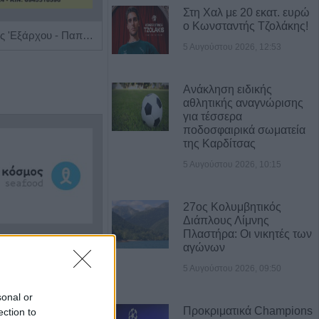
Στη Χαλ με 20 εκατ. ευρώ
ο Κωνσταντής Τζολάκης!
Ειδική Παθολόγος 'Εξάρχου - Παπασπυροπούλου Ευαγγελία'
Κέντρο Λογοθεραπείας 'Τέχνη Λόγου & Μάθησης'
5 Αυγούστου 2026, 12:53
Ανάκληση ειδικής
αθλητικής αναγνώρισης
για τέσσερα
ποδοσφαιρικά σωματεία
της Καρδίτσας
5 Αυγούστου 2026, 10:15
27ος Κολυμβητικός
Διάπλους Λίμνης
Πλαστήρα: Οι νικητές των
αγώνων
Η εταιρεία ΘΑΛΑΣΣΙΟΣ ΚΟΣΜΟΣ Α.Ε.Β.Ε. επιθυμεί να προσλάβει Αποθηκάριο
Η Αποκατάσταση Α.Ε. αναζητά για εργασία Νοσηλευτές και Βοηθούς Νοσηλευτές
5 Αυγούστου 2026, 09:50
sonal or
Προκριματικά Champions
ection to