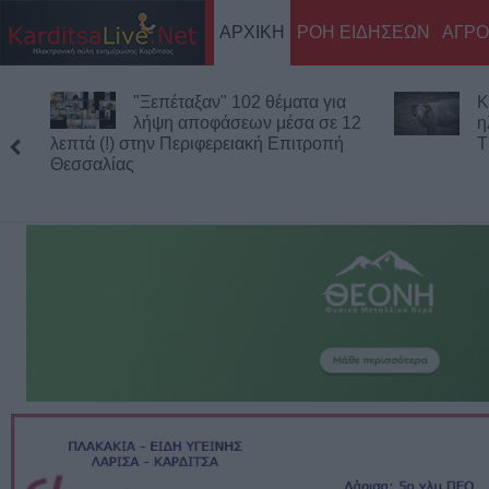
ΑΡΧΙΚΗ
ΡΟΗ ΕΙΔΗΣΕΩΝ
ΑΓΡΟ
Κριάρι τραυμάτισε σοβαρά
Α
ηλικιωμένη σε χωριό των
α
Τρικάλων
ποδοσφαιρι