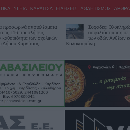
ΤΙΚΑ
ΥΓΕΙΑ
ΚΑΡΔΙΤΣΑ
ΕΙΔΗΣΕΙΣ
ΑΘΛΗΤΙΣΜΟΣ
ΑΡΘΡΑ
οφάδες: Ολοκληρώθηκε η
Έργο 750.000 ευρώ 
σφαλτόστρωση σε τμήματα
καθαρισμό του Ρογό
ων οδών Ανθέων και
την αποκατάσταση 
νη
αντιπλημμυρικών αναχωμάτων