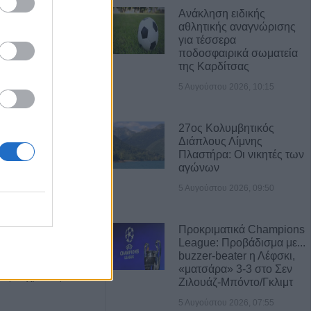
Ανάκληση ειδικής
αθλητικής αναγνώρισης
Α ΝΕΑ
για τέσσερα
ποδοσφαιρικά σωματεία
itiko” και
της Καρδίτσας
 παλιά…
5 Αυγούστου 2026, 10:15
ξει την πρόκριση
27ος Κολυμβητικός
Διάπλους Λίμνης
Πλαστήρα: Οι νικητές των
αγώνων
νής με
5 Αυγούστου 2026, 09:50
Λάρισα – Στο
ηγός του
Προκριματικά Champions
League: Προβάδισμα με...
buzzer-beater η Λέφσκι,
σε γήπεδο στην
«ματσάρα» 3-3 στο Σεν
ρός 24χρονος
Ζιλουάζ-Μπόντο/Γκλιμτ
5 Αυγούστου 2026, 07:55