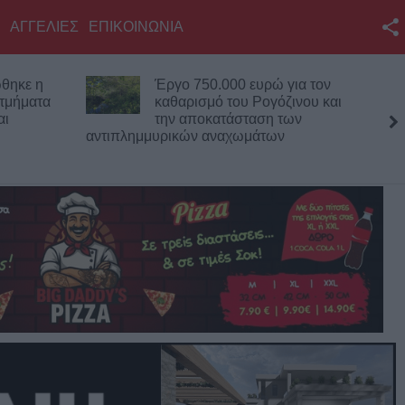
ΑΓΓΕΛΙΕΣ
ΕΠΙΚΟΙΝΩΝΙΑ
Facebook
για τον
Στη Χαλ με 20 εκατ. ευρώ ο
Twitter
ζινου και
Κωνσταντής Τζολάκης!
των
YouTube
Αναζήτηση
RSS
Επικοινωνία με το
KarditsaLive.Net