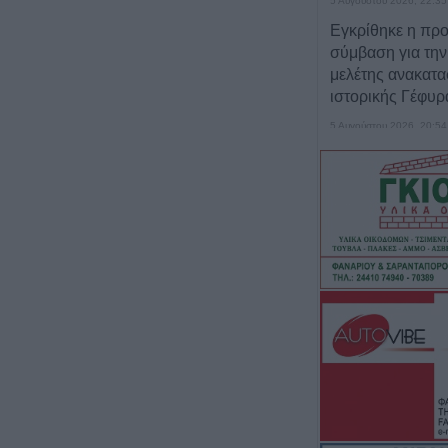
5 Αυγούστου 2026, 22:35
Εγκρίθηκε η πρ
σύμβαση για την
μελέτης ανακατα
ιστορικής Γέφυ
5 Αυγούστου 2026, 20:54
Κάηκε ολοσχερώ
στην περιοχή τ
5 Αυγούστου 2026, 20:50
Το Σάββατο 8 Α
40ήμερο μνημόσ
Κωνσταντίνου 
5 Αυγούστου 2026, 20:49
Εκδήλωση μνήμη
Ναγκασάκι και αν
παρέμβαση από 
Ειρήνης Καρδίτ
+Βίντεο)