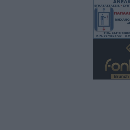
5 Αυγούστου 2026, 20:42
Ο Φονσέκα απέκ
Τσιτσιπά από το
Μόντρεαλ
5 Αυγούστου 2026, 20:30
Το Σάββατο 8 Α
40ήμερο μνημόσ
Κωνσταντίας Γεω
Τσιούκα
5 Αυγούστου 2026, 20:25
Το Σάββατο 8 Α
40ήμερο μνημόσ
Δημήτριου Παπ
5 Αυγούστου 2026, 20:15
Η Ε.Ο.Α.Σ.Κ. κατ
σύλληψη του πρ
Εργατικού Κέντ
5 Αυγούστου 2026, 19:42