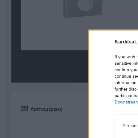
KarditsaL
If you wish 
sensitive in
confirm you
continue se
information 
further disc
participants
Downstream 
Λεπτομέρειες
Persona