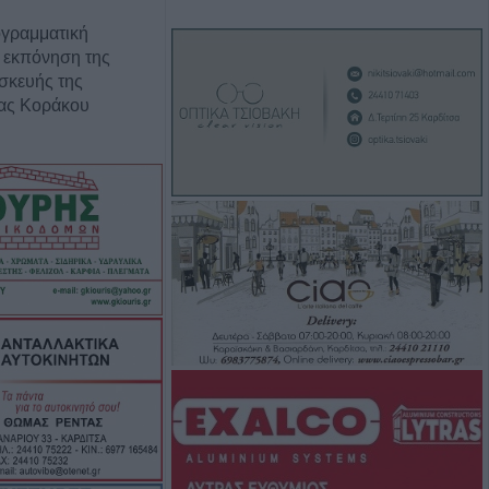
ογραμματική
 εκπόνηση της
σκευής της
ρας Κοράκου
ς αυτοκίνητο
ου Μορφοβουνίου
υγούστου το
υνο του
Αναγνωστόπουλου
ς για Χιροσίμα -
τιιμπεριαλιστική
την Επιτροπή
σας (+Φωτο