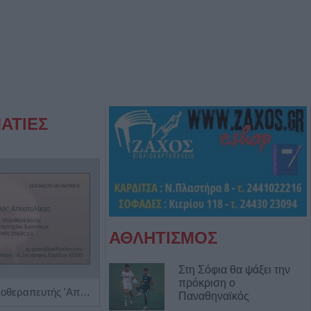
ΑΤΙΕΣ
ΑΘΛΗΤΙΣΜΟΣ
Στη Σόφια θα ψάξει την
πρόκριση ο
Ψυχίατρος - Ψυχοθεραπευτής 'Αποστολίκας Απόστολος'
Διαγνωστικό Εργαστήριο "Έρευνα και Υγεία"
Παναθηναϊκός