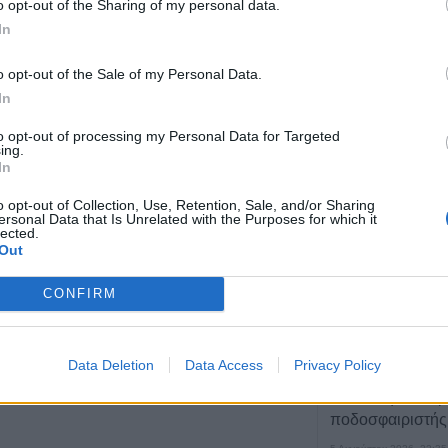
o opt-out of the Sharing of my personal data.
In
ΤΕΛΕΥΤΑΙ
o opt-out of the Sale of my Personal Data.
“Calimera” με “sp
In
συνταγές όπως
to opt-out of processing my Personal Data for Targeted
5 Αυγούστου 2026, 23:58
ing.
In
Στη Σόφια θα ψά
ο Παναθηναϊκός
o opt-out of Collection, Use, Retention, Sale, and/or Sharing
ersonal Data that Is Unrelated with the Purposes for which it
5 Αυγούστου 2026, 23:33
lected.
Out
Σύγκρουση μηχα
αυτοκίνητο στη 
CONFIRM
νοσοκομείο ο οδ
δικύκλου
5 Αυγούστου 2026, 22:45
Data Deletion
Data Access
Privacy Policy
Κεραυνός χτύπη
Ταϊλάνδη – Νεκ
ποδοσφαιριστής