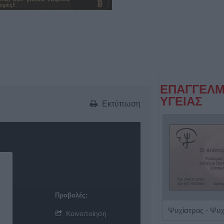
ΕΠΑΓΓΕΛΜ
ΥΓΕΙΑΣ
Εκτύπωση
Προβολές:
Ειδικός Καρδιολόγος "Γεώργιος Κοντορούπης"
Κοινοποίηση