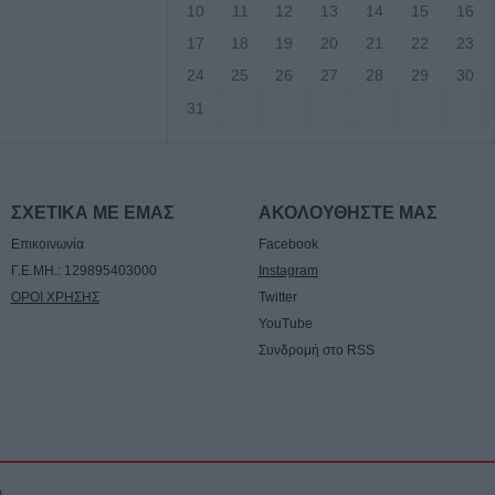
10
11
12
13
14
15
16
αφική κίνηση για
17
18
19
20
21
22
23
ου με την
24
25
26
27
28
29
30
ιάννη Σκόνδρα
31
 για εμπρησμούς
ρίκαλα, Αττική
ΣΧΕΤΙΚΑ ΜΕ ΕΜΑΣ
ΑΚΟΛΟΥΘΗΣΤΕ ΜΑΣ
Επικοινωνία
Facebook
ρωγή και στήριξη
Γ.Ε.ΜΗ.: 129895403000
Instagram
 Το σχέδιο
ΟΡΟΙ ΧΡΗΣΗΣ
Twitter
των περιοχών
YouTube
από τις
Συνδρομή στο RSS
ίνες
για πρώτη φορά
του Ήλιου
a