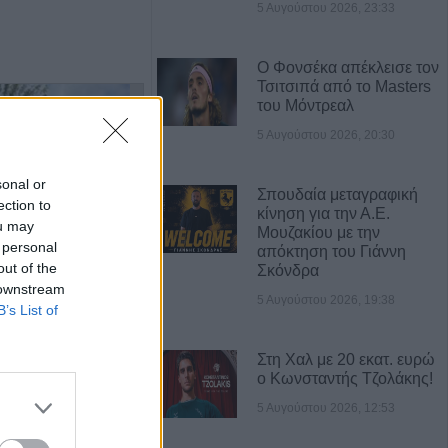
5 Αυγούστου 2026, 23:33
Ο Φονσέκα απέκλεισε τον
Τσιτσιπά από το Masters
του Μόντρεαλ
5 Αυγούστου 2026, 20:30
sonal or
Σπουδαία μεταγραφική
ection to
κίνηση για την Α.Ε.
ou may
Μουζακίου με την
 personal
απόκτηση του Γιάννη
out of the
Σκόνδρα
Πωλείται μονοκατοικία τριών επιπέδων στο καταπράσινο Πευκόφυτο Καρδίτσας
Η Αποκατάσταση Α.Ε. αναζητά για εργασία Νοσηλευτές και Βοηθούς Νοσηλευτές
 downstream
5 Αυγούστου 2026, 19:38
B’s List of
Στη Χαλ με 20 εκατ. ευρώ
ο Κωνσταντής Τζολάκης!
5 Αυγούστου 2026, 12:53