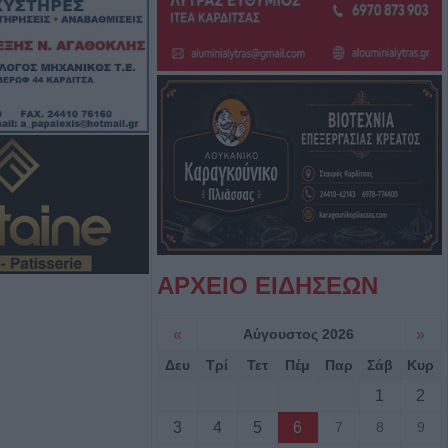
λεισε τον
 Masters του
υγούστου το
υνο της
ρ. Γιαννουσά -
υγούστου το
ΑΡΧΕΙΟ ΕΙΔΗΣΕΩΝ
υνο του
πά
«
Αύγουστος 2026
»
Δευ
Τρί
Τετ
Πέμ
Παρ
Σάβ
Κυρ
αδικάζει τη
οέδρου του
1
2
ρου Λάρισας
3
4
5
6
7
8
9