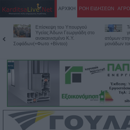
ΑΡΧΙΚΗ
ΡΟΗ ΕΙΔΗΣΕΩΝ
ΑΓΡΟ
Τα προσωρινά αποτελέσματα
Σ
το
για τις 116 προσλήψεις
α
ατόμων στην καθαριότητα των σχολικών
τ
μονάδων του Δήμου Καρδίτσας
Κολοκοτρώ