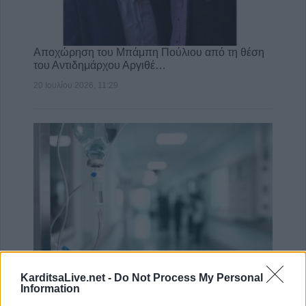
Αποχώρηση του Μπάμπη Πούλιου από τη θέση
του Αντιδημάρχου Αργιθέ…
20 Ιουλίου 2026, 11:29
ΠΟΕΔΗΝ: Στάση εργασίας στις 14 Ιουλίου για
την άρση της μονιμότητα…
KarditsaLive.net -
Do Not Process My Personal
Information
7 Ιουλίου 2026, 13:23