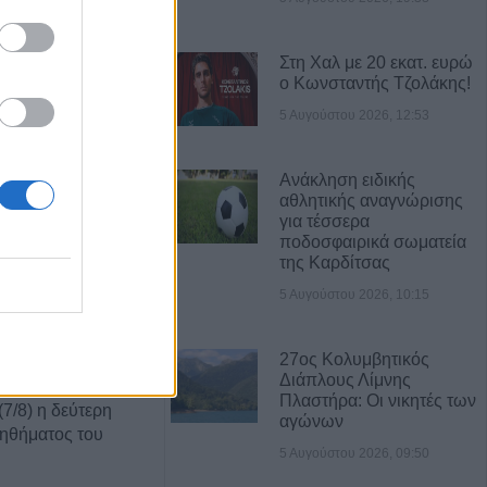
αυτοκίνητο
Στη Χαλ με 20 εκατ. ευρώ
7 Αυγούστου η
ο Κωνσταντής Τζολάκης!
άσιου Ταξιάρχη
5 Αυγούστου 2026, 12:53
ργική έκταση
Ανάκληση ειδικής
ρσάλων – Μεγάλη
αθλητικής αναγνώρισης
ης Πυροσβεστικής
για τέσσερα
ποδοσφαιρικά σωματεία
της Καρδίτσας
5 Αυγούστου 2026, 10:15
Κ.: 860 τμήματα
ς για το 2026-
27ος Κολυμβητικός
Διάπλους Λίμνης
Πλαστήρα: Οι νικητές των
7/8) η δεύτερη
αγώνων
οηθήματος του
5 Αυγούστου 2026, 09:50