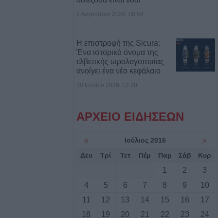
2 Αυγούστου 2026, 08:54
 μεγάλη φυτεία
Φθιώτιδα
Η επιστροφή της Sicura:
Ένα ιστορικό όνομα της
τραυματίες σε 20
ελβετικής ωρολογοποιίας
α τον Ιούλιο στη
ανοίγει ένα νέο κεφάλαιο
30 Ιουλίου 2026, 12:20
 πλατφόρμα για
ΑΡΧΕΙΟ ΕΙΔΗΣΕΩΝ
inimis ύψους 24,6
παραγωγούς
«
Ιούλιος 2016
»
Δευ
Τρί
Τετ
Πέμ
Παρ
Σάβ
Κυρ
7/8) η δεύτερη
1
2
3
εκνες και
ρες ή τρίτεκνους
4
5
6
7
8
9
10
 μονογονείς
11
12
13
14
15
16
17
γαριασμού
ς
18
19
20
21
22
23
24