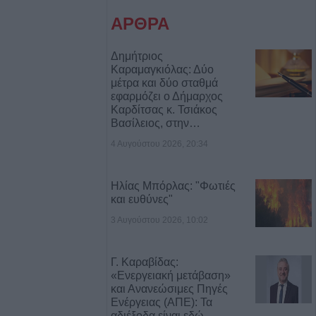
ΑΡΘΡΑ
ς σε αγροτική
ενίκου – Πιθανό
ο
Δημήτριος
Καραμαγκιόλας: Δύο
μέτρα και δύο σταθμά
.ΑΣ. Θεσσαλίας:
εφαρμόζει ο Δήμαρχος
Καρδίτσας κ. Τσιάκος
αι δεκάδες
Βασίλειος, στην…
ούλιο
4 Αυγούστου 2026, 20:34
τ. ευρώ για την
τρόφων που
Ηλίας Μπόρλας: "Φωτιές
και ευθύνες"
 ζωονόσους
3 Αυγούστου 2026, 10:02
νες διακοπές
 την Παρασκευή
Γ. Καραβίδας:
ιο Γεώργιο,
«Ενεργειακή μετάβαση»
άκη, Κρανιά,
και Ανανεώσιμες Πηγές
Ενέργειας (ΑΠΕ): Τα
αι Αμπελώνα
αδιέξοδα είναι εδώ