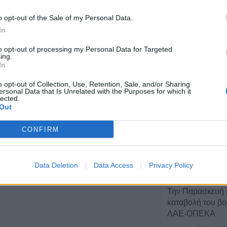
που βρέθηκε σε 
o opt-out of the Sale of my Personal Data.
6 Αυγούστου 2026, 17:50
In
Την Παρασκευή 
κηδεία του Αθαν
to opt-out of processing my Personal Data for Targeted
ing.
6 Αυγούστου 2026, 17:46
In
Πυρκαγιά σε γεω
o opt-out of Collection, Use, Retention, Sale, and/or Sharing
στην Κρήνη Φα
ersonal Data that Is Unrelated with the Purposes for which it
κινητοποίηση τ
lected.
Out
(+Βίντεο)
6 Αυγούστου 2026, 17:36
CONFIRM
Δημόσιες Σ.Α.Ε.
και 95 ειδικότητε
2027
Data Deletion
Data Access
Privacy Policy
6 Αυγούστου 2026, 17:21
Την Παρασκευή (
καταβολή του β
ΛΑΕ-ΟΠΕΚΑ