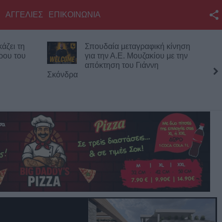
ΑΓΓΕΛΙΕΣ
ΕΠΙΚΟΙΝΩΝΙΑ
Facebook
άζει τη
Σπουδαία μεταγραφική κίνηση
Twitter
ρου του
για την Α.Ε. Μουζακίου με την
απόκτηση του Γιάννη
YouTube
Σκόνδρα
Αναζήτηση
RSS
Επικοινωνία με το
KarditsaLive.Net