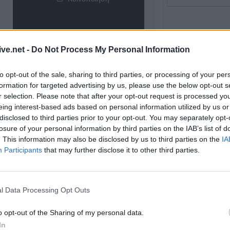
ΑΓΓΕΛΙΕΣ
ive.net -
Do Not Process My Personal Information
to opt-out of the sale, sharing to third parties, or processing of your per
formation for targeted advertising by us, please use the below opt-out s
r selection. Please note that after your opt-out request is processed y
eing interest-based ads based on personal information utilized by us or
disclosed to third parties prior to your opt-out. You may separately opt-
losure of your personal information by third parties on the IAB’s list of
. This information may also be disclosed by us to third parties on the
IA
Participants
that may further disclose it to other third parties.
Πωλείται μονοκατοικία τριών επιπέδων στο καταπράσινο Πευκόφυτο Καρδίτσας
l Data Processing Opt Outs
ΤΕΛΕΥΤΑΙ
Άνω Λιόσια: Συ
o opt-out of the Sharing of my personal data.
άνδρες για τον 
In