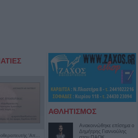
ΑΤΙΕΣ
ΑΘΛΗΤΙΣΜΟΣ
Ανακοινώθηκε επίσημα ο
Δημήτρης Γιαννούλης
Ψυχίατρος - Ψυχοθεραπευτής 'Αποστολίκας Απόστολος'
Ρευματολόγος "Γεωργία Τσέλιου - Κατσούλη"
στον ΠΑΟΚ