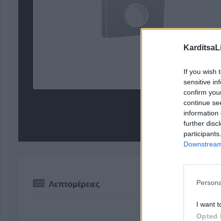
KarditsaL
If you wish 
sensitive in
confirm you
continue se
information 
further disc
participants
Downstream 
Persona
Λεπτομέρειες
I want t
Opted 