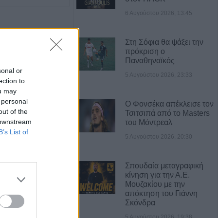
6 Αυγούστου 2026, 13:45
Στη Σόφια θα ψάξει την
πρόκριση ο
Παναθηναϊκός
sonal or
5 Αυγούστου 2026, 23:33
ection to
ou may
 personal
Ο Φονσέκα απέκλεισε τον
out of the
Τσιτσιπά από το Masters
 downstream
του Μόντρεαλ
B’s List of
5 Αυγούστου 2026, 20:30
Η εταιρεία ΘΑΛΑΣΣΙΟΣ ΚΟΣΜΟΣ Α.Ε.Β.Ε. επιθυμεί να προσλάβει Αποθηκάριο
Η Αποκατάσταση Α.Ε. αναζητά για εργασία Νοσηλευτές και Βοηθούς Νοσηλευτές
Σπουδαία μεταγραφική
κίνηση για την Α.Ε.
Α ΝΕΑ
Μουζακίου με την
απόκτηση του Γιάννη
νελήφθησαν δύο
Σκόνδρα
θάνατο 72χρονου
5 Αυγούστου 2026, 19:38