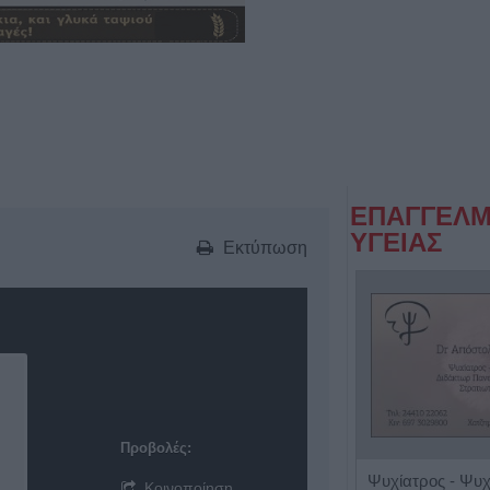
ΕΠΑΓΓΕΛΜ
ΥΓΕΙΑΣ
Εκτύπωση
Προβολές:
Κλινική Διαιτολόγος - Διατροφολόγος "Δήμητρα Λ. Στρατίκη"
Κοινοποίηση