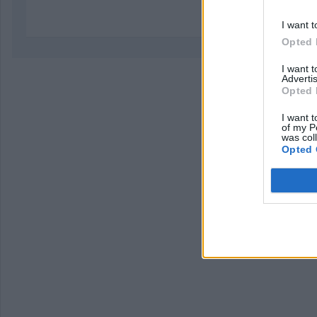
I want t
Opted 
I want 
Advertis
Opted 
I want t
of my P
was col
Opted 