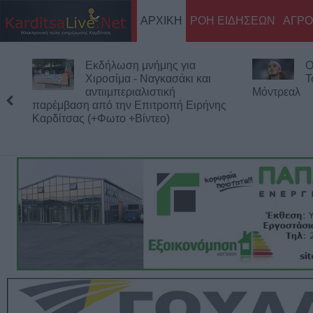
ΑΡΧΙΚΗ
ΡΟΗ ΕΙΔΗΣΕΩΝ
ΑΓΡΟ
Εκδήλωση μνήμης για
Ο
Χιροσίμα - Ναγκασάκι και
Τ
αντιιμπεριαλιστική
Μόντρεαλ
παρέμβαση από την Επιτροπή Ειρήνης
Καρδίτσας (+Φωτο +Βίντεο)