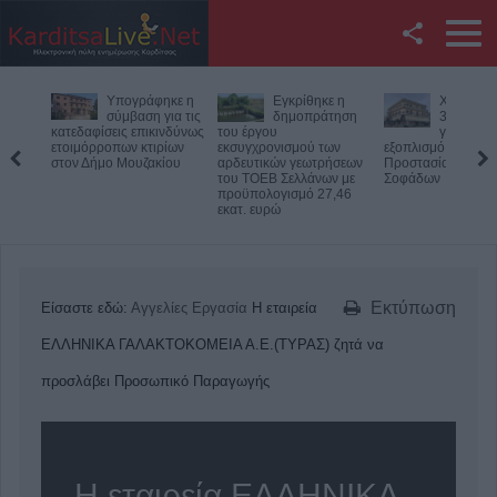
Facebook
Υπογράφηκε η
Εγκρίθηκε η
Χρηματο
Twitter
σύμβαση για τις
δημοπράτηση
300.000 
κατεδαφίσεις επικινδύνως
του έργου
για νέο
ετοιμόρροπων κτιρίων
εκσυγχρονισμού των
εξοπλισμό Πολιτικ
YouTube
στον Δήμο Μουζακίου
αρδευτικών γεωτρήσεων
Προστασίας στον 
του ΤΟΕΒ Σελλάνων με
Σοφάδων
προϋπολογισμό 27,46
Αναζήτηση
εκατ. ευρώ
RSS
Επικοινωνία με το
Εκτύπωση
Είσαστε εδώ:
Αγγελίες
Εργασία
Η εταιρεία
KarditsaLive.Net
ΕΛΛΗΝΙΚΑ ΓΑΛΑΚΤΟΚΟΜΕΙΑ Α.Ε.(ΤΥΡΑΣ) ζητά να
προσλάβει Προσωπικό Παραγωγής
Η εταιρεία ΕΛΛΗΝΙΚΑ