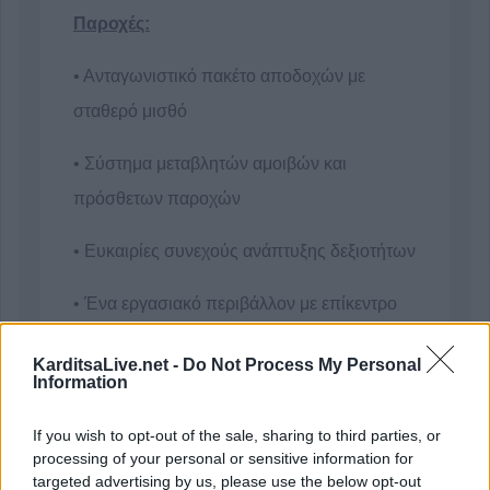
Παροχές:
• Ανταγωνιστικό πακέτο αποδοχών με
σταθερό μισθό
• Σύστημα μεταβλητών αμοιβών και
πρόσθετων παροχών
• Ευκαιρίες συνεχούς ανάπτυξης δεξιοτήτων
• Ένα εργασιακό περιβάλλον με επίκεντρο
τον άνθρωπο και την επιχειρηματική εξέλιξη
KarditsaLive.net -
Do Not Process My Personal
Information
• Πρόγραμμα Ομαδικής Ασφάλισης Υγείας -
Ζωής
If you wish to opt-out of the sale, sharing to third parties, or
processing of your personal or sensitive information for
targeted advertising by us, please use the below opt-out