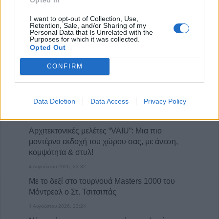
I want to opt-out of Collection, Use,
Retention, Sale, and/or Sharing of my
Personal Data that Is Unrelated with the
Purposes for which it was collected.
Opted Out
CONFIRM
Πωλείται μονοκατοικία τριών επιπέδων στο καταπράσινο Πευκόφυτο Καρδίτσας
Η εταιρεία ΘΑΛΑΣΣΙΟΣ ΚΟΣΜΟΣ Α.Ε.Β.Ε. επιθυμεί να προσλάβει Αποθηκάριο
Data Deletion
Data Access
Privacy Policy
ΤΕΛΕΥΤΑΙΑ ΝΕΑ
Αρχιτεκτονικές μελέτες “VAIU”: Μια πιο
μοντέρνα εκδοχή του χώρου σας, με άνεση,
κομψότητα & στυλ!
4 Αυγούστου 2026, 23:32
Με το δεξί στο τουρνουά Masters 1000 του
Μόντρεαλ ο Στ. Τσιτσιπάς
4 Αυγούστου 2026, 23:24