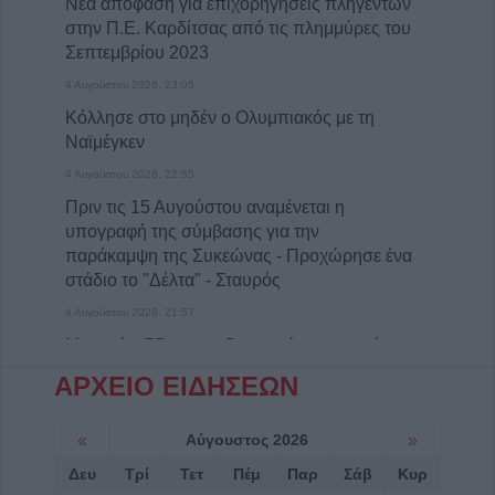
Νέα απόφαση για επιχορηγήσεις πληγέντων
στην Π.Ε. Καρδίτσας από τις πλημμύρες του
Σεπτεμβρίου 2023
4 Αυγούστου 2026, 23:05
Κόλλησε στο μηδέν ο Ολυμπιακός με τη
Ναϊμέγκεν
4 Αυγούστου 2026, 22:55
Πριν τις 15 Αυγούστου αναμένεται η
υπογραφή της σύμβασης για την
παράκαμψη της Συκεώνας - Προχώρησε ένα
στάδιο το "Δέλτα" - Σταυρός
4 Αυγούστου 2026, 21:57
Μυστράς: 55χρονος διατηρούσε τη σορό του
πατέρα του σε καταψύκτη επί 2,5 χρόνια
ΑΡΧΕΙΟ ΕΙΔΗΣΕΩΝ
4 Αυγούστου 2026, 20:53
Δημήτριος Καραμαγκιόλας: Δύο μέτρα και
«
Αύγουστος 2026
»
δύο σταθμά εφαρμόζει ο Δήμαρχος
Δευ
Τρί
Τετ
Πέμ
Παρ
Σάβ
Κυρ
Καρδίτσας κ. Τσιάκος Βασίλειος, στην