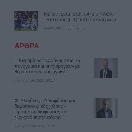
Κων. Λαμπρόπουλος: Με άδεια κατάληψης
κοινόχρηστων χώρων η συντριπτική
Με την πλάτη στον τοίχο ο ΠΑΟΚ -
Ήττα εντός (0-1) από την Άντερλεχτ
πλειοψηφία των καταστημάτων
6 Αυγούστου 2026, 22:57
8 Αυγούστου 2026, 10:29
Παράταση απαγόρευση θήρας σε
συγκεκριμένες εκτάσεις του Δήμου
ΑΡΘΡΑ
Μουζακίου
8 Αυγούστου 2026, 09:29
Γ. Καραβίδας: "Ο Αύγουστος, τα
πανηγύρια και οι «χορηγίες» με
θέμα τα κοινά μας αγαθά"
8 Αυγούστου 2026, 08:17
Φ. Αλεξάκος: "Αδιαφάνεια και
δημοσιονομικός χώρος -
Προτάσεις διαφάνειας και
εξοικονόμησης πόρων"
7 Αυγούστου 2026, 12:29