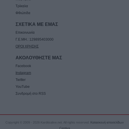
Τρίκαλα
Φθιώτιδα
ΣΧΕΤΙΚΑ ΜΕ ΕΜΑΣ
Επικοινωνία
Γ.Ε.ΜΗ.: 129895403000
ΟΡΟΙ ΧΡΗΣΗΣ
ΑΚΟΛΟΥΘΗΣΤΕ ΜΑΣ
Facebook
Instagram
Twitter
YouTube
Συνδρομή στο RSS
Copyright © 2009 - 2026 Karditsalive.net. All rights reserved.
Κατασκευή ιστοσελίδων
Centiva