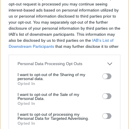
opt-out request is processed you may continue seeing
interest-based ads based on personal information utilized by
us or personal information disclosed to third parties prior to
Η Αποκατάσταση Α.Ε. αναζητά για εργασία Νοσηλευτές και Βοηθούς Νοσηλευτές
Πωλείται μονοκατοικία τριών επιπέδων στο καταπράσινο Πευκόφυτο Καρδίτσας
your opt-out. You may separately opt-out of the further
disclosure of your personal information by third parties on the
IAB’s list of downstream participants. This information may
also be disclosed by us to third parties on the
IAB’s List of
ΤΕΛΕΥΤΑΙΑ ΝΕΑ
Downstream Participants
that may further disclose it to other
third parties.
Πάρος: Νεκρό 4χρονο παιδί σε πισίνα beach
bar
Personal Data Processing Opt Outs
8 Αυγούστου 2026, 19:35
I want to opt-out of the Sharing of my
Υπεγράφη η σύμβαση για την «Αναβάθμιση
personal data.
υποδομών κεντρικής δομής του Μουσείου
Opted In
Πόλης»
I want to opt-out of the Sale of my
8 Αυγούστου 2026, 19:33
Personal Data.
Opted In
Την Κυριακή 9 Αυγούστου η κηδεία του
Κωνσταντίνου Βογιατζή
I want to opt-out of processing my
Personal Data for Targeted Advertising.
8 Αυγούστου 2026, 19:28
Opted In
Την Δευτέρα 10 Αυγούστου η κηδεία του