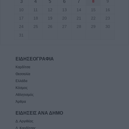
3
4
5
6
7
8
9
10
11
12
13
14
15
16
17
18
19
20
21
22
23
24
25
26
27
28
29
30
31
ΕΙΔΗΣΕΟΓΡΑΦΙΑ
Καρδίτσα
Θεσσαλία
Ελλάδα
Κόσμος
Αθλητισμός
Άρθρα
ΕΙΔΗΣΕΙΣ ΑΝΑ ΔΗΜΟ
Δ. Αργιθέας
Δ. Καρδίτσας