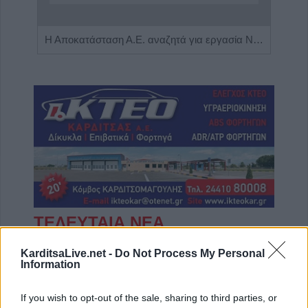
Η εταιρεία ΘΑΛΑΣΣΙΟΣ ΚΟΣΜΟΣ Α.Ε.Β.Ε. επιθυμεί να προσλάβει Αποθηκάριο
Η Αποκατάσταση Α.Ε. αναζητά για εργασία Νοσηλευτές και Βοηθούς Νοσηλευτές
ΤΕΛΕΥΤΑΙΑ ΝΕΑ
Conference League: Τα αποτελέσματα των
KarditsaLive.net -
Do Not Process My Personal
πρώτων αγώνων του Γ΄προκριματικού
Information
γύρου
7 Αυγούστου 2026, 00:10
If you wish to opt-out of the sale, sharing to third parties, or