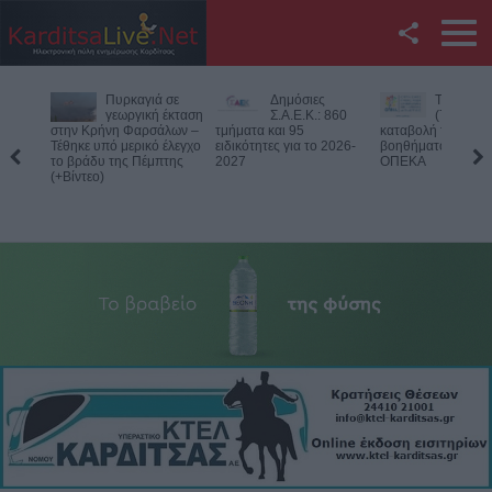
Facebook
Δημόσιες
Την Παρασκευή
Νεκρός
Twitter
Σ.Α.Ε.Κ.: 860
(7/8) η δεύτερη
75χρονος
τμήματα και 95
καταβολή του
αγροτική
ειδικότητες για το 2026-
βοηθήματος του ΛΑΕ-
περιοχή του Δομεν
YouTube
2027
ΟΠΕΚΑ
Πιθανό παθολογικό
Αναζήτηση
RSS
Επικοινωνία με το
KarditsaLive.Net