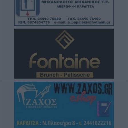
Άνω Λιόσια: Συνελήφθησαν δύο άνδρες για
τον θάνατο 72χρονου που βρέθηκε σε
αυτοκίνητο
6 Αυγούστου 2026, 17:50
Την Παρασκευή 7 Αυγούστου η κηδεία του
Αθανάσιου Ταξιάρχη
6 Αυγούστου 2026, 17:46
Πυρκαγιά σε γεωργική έκταση στην Κρήνη
Φαρσάλων – Τέθηκε υπό μερικό έλεγχο το
βράδυ της Πέμπτης (+Βίντεο)
6 Αυγούστου 2026, 17:36
Δημόσιες Σ.Α.Ε.Κ.: 860 τμήματα και 95
ειδικότητες για το 2026-2027
6 Αυγούστου 2026, 17:21
Την Παρασκευή (7/8) η δεύτερη καταβολή
του βοηθήματος του ΛΑΕ-ΟΠΕΚΑ
6 Αυγούστου 2026, 16:31