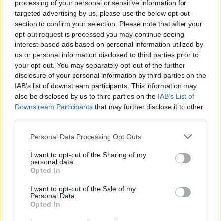
processing of your personal or sensitive information for
Europa League: Με ΤΣΚΑ Σόφιας λογικά ο
targeted advertising by us, please use the below opt-out
ΟΦΗ στα Play Off - Τα αποτελέσματα των
section to confirm your selection. Please note that after your
πρώτων αγώνων στον Γ' προκριματικό
opt-out request is processed you may continue seeing
7 Αυγούστου 2026, 00:04
interest-based ads based on personal information utilized by
us or personal information disclosed to third parties prior to
“Ciao espresso bar”: 12 χρόνια τώρα η δική
your opt-out. You may separately opt-out of the further
σου σταθερή αξία!
disclosure of your personal information by third parties on the
6 Αυγούστου 2026, 23:51
IAB’s list of downstream participants. This information may
Με την πλάτη στον τοίχο ο ΠΑΟΚ - Ήττα
also be disclosed by us to third parties on the
IAB’s List of
Downstream Participants
that may further disclose it to other
εντός (0-1) από την Άντερλεχτ
third parties.
6 Αυγούστου 2026, 22:57
Πλήρως επισκέψιμοι δύο αρχαιολογικοί
Personal Data Processing Opt Outs
χώροι στο ν. Καρδίτσας, δυνατότητα
I want to opt-out of the Sharing of my
επίσκεψης και σε άλλους τέσσερις
personal data.
Opted In
6 Αυγούστου 2026, 22:48
Σύγκρουση δύο τραμ στη Γερμανία – Πάνω
I want to opt-out of the Sale of my
Personal Data.
από 20 τραυματίες
Opted In
6 Αυγούστου 2026, 21:11