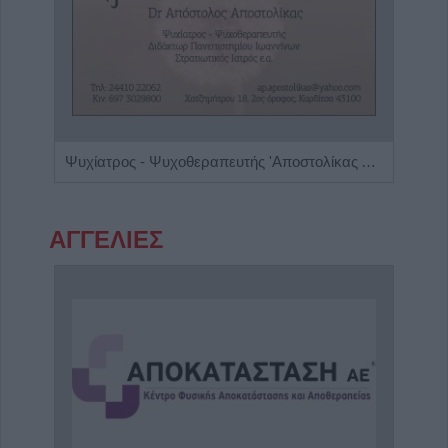
Χειρουργός Ουρολόγος - Ανδρολόγος "Γρηγόρης Α. Καρπενησιώτης"
Ψυχίατρος - Ψυχοθεραπευτής 'Αποστολίκας Απόστολος'
ΑΓΓΕΛΙΕΣ