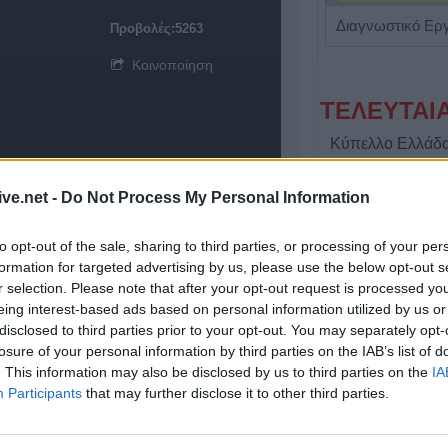
Ψυχολόγος 'Ζενζεφύλλη Σεβαστή'
Προβολές:5263
Κοινοποίηση
ΤΕΛΕΥΤΑΙ
Κύπελλο Ελλάδα
πρόγραμμα του 
προκριματικού γ
ive.net -
Do Not Process My Personal Information
γήπεδο του Μακ
Αναγέννηση - Ά
to opt-out of the sale, sharing to third parties, or processing of your per
7 Αυγούστου 2026, 18:41
formation for targeted advertising by us, please use the below opt-out s
r selection. Please note that after your opt-out request is processed y
Το Σάββατο 8 Αυ
eing interest-based ads based on personal information utilized by us or
της Αθανασίας 
disclosed to third parties prior to your opt-out. You may separately opt-
7 Αυγούστου 2026, 18:20
losure of your personal information by third parties on the IAB’s list of
Συμμαχία Υπέρ 
. This information may also be disclosed by us to third parties on the
IA
Participants
that may further disclose it to other third parties.
Σκιές για το κόσ
τον τρόπο και τ
δημοπράτησης τ