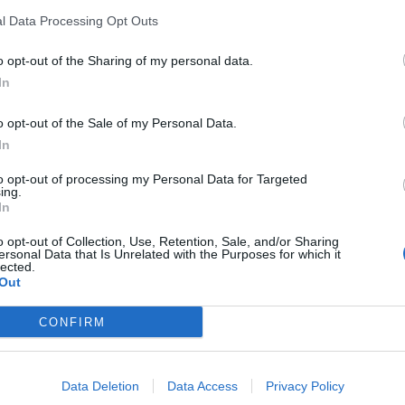
δεξαμενών της Π
l Data Processing Opt Outs
Αρχής Κουρέτα
7 Αυγούστου 2026, 18:00
o opt-out of the Sharing of my personal data.
In
Υπό έλεγχο η φω
σημείο στον Όλ
o opt-out of the Sale of my Personal Data.
Παραμένουν οι δ
σημείο
In
7 Αυγούστου 2026, 17:07
to opt-out of processing my Personal Data for Targeted
ing.
Ενισχύθηκαν οι
In
δυνάμεις στην π
αγροτοδασική έκ
o opt-out of Collection, Use, Retention, Sale, and/or Sharing
ύ
ersonal Data that Is Unrelated with the Purposes for which it
Κορίνθου
lected.
Out
7 Αυγούστου 2026, 16:58
Το Σάββατο 8 Αυ
CONFIRM
του Δημήτριου Α
7 Αυγούστου 2026, 16:51
Κορυφώνεται η 
Data Deletion
Data Access
Privacy Policy
Αυγούστου – Χιλ