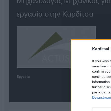
Μηχανολόγος Μηχανικός για
εργασία στην Καρδίτσα
KarditsaL
If you wish 
sensitive in
confirm you
continue se
Εργασία
information 
further disc
participants
Downstream 