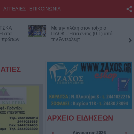
ΑΓΓΕΛΙΕΣ
ΕΠΙΚΟΙΝΩΝΙΑ
Facebook
 ΤΣΚΑ
Με την πλάτη στον τοίχο ο
Twitter
Η στα
ΠΑΟΚ - Ήττα εντός (0-1) από
ων πρώτων
την Άντερλεχτ
YouTube
τέσσ
Αναζήτηση
RSS
ΑΤΙΕΣ
Επικοινωνία με το
KarditsaLive.Net
ΑΡΧΕΙΟ ΕΙΔΗΣΕΩΝ
«
Αύγουστος 2026
»