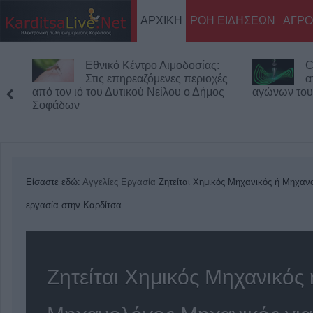
ΑΡΧΙΚΗ
ΡΟΗ ΕΙΔΗΣΕΩΝ
ΑΓΡΟ
Εθνικό Κέντρο Αιμοδοσίας:
C
Στις επηρεαζόμενες περιοχές
α
από τον ιό του Δυτικού Νείλου ο Δήμος
αγώνων του
Σοφάδων
Είσαστε εδώ:
Αγγελίες
Εργασία
Ζητείται Χημικός Μηχανικός ή Μηχαν
εργασία στην Καρδίτσα
Ζητείται Χημικός Μηχανικός 