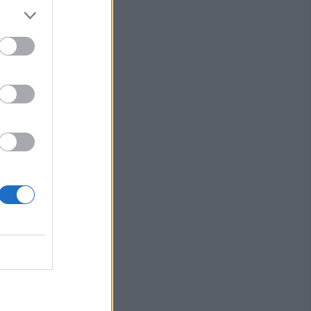
εριφερειακής
τιά σε δύσβατο
υμπο –
υνάμεις στο
 πυροσβεστικές
υρκαγιά σε
ταση στο Στεφάνι
γούστου η κηδεία
ρβανίτη - Αδάμου
έξοδος του
ιάδες επιβάτες