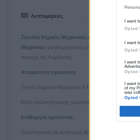
Persona
Λεπτομέρειες
I want t
Opted 
Ζητείται Χημικός Μηχανικός ή Μηχανολόγος
I want t
Μηχανικός
για βιομηχανική μονάδα παραγωγής στην
Opted 
περιοχή της Καρδίτσας.
I want 
Advertis
Opted 
Απαραίτητα προσόντα:
I want t
Πτυχίο Χημικού Μηχανικού ή Μηχανολόγου Μηχανικο
of my P
was col
Opted 
Καλή γνώση Αγγλικής γλώσσας
Επιθυμητά προσόντα:
Προϋπηρεσία σε αντίστοιχη θέση σε βιομηχανικό