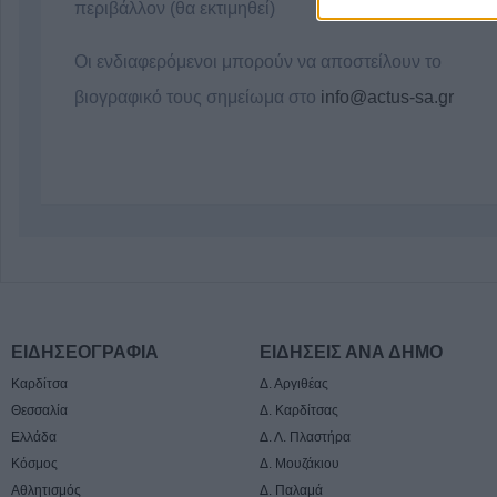
περιβάλλον (θα εκτιμηθεί)
Οι ενδιαφερόμενοι μπορούν να αποστείλουν το
βιογραφικό τους σημείωμα στο
info@actus-sa.gr
ΕΙΔΗΣΕΟΓΡΑΦΙΑ
ΕΙΔΗΣΕΙΣ ΑΝΑ ΔΗΜΟ
Καρδίτσα
Δ. Αργιθέας
Θεσσαλία
Δ. Καρδίτσας
Ελλάδα
Δ. Λ. Πλαστήρα
Κόσμος
Δ. Μουζάκιου
Αθλητισμός
Δ. Παλαμά