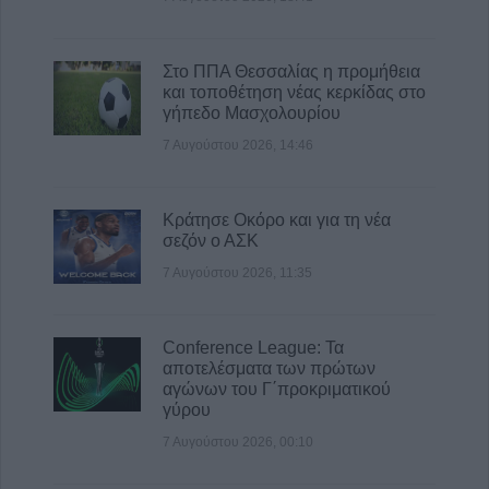
Επιχορηγήσεις 15.000 ευρώ από το Υπ.
Πολιτισμού για δύο πολιτιστικά φεστιβάλ
Στο ΠΠΑ Θεσσαλίας η προμήθεια
που πραγματοποιούνται στο ν. Καρδίτσας
και τοποθέτηση νέας κερκίδας στο
γήπεδο Μασχολουρίου
7 Αυγούστου 2026, 14:18
Συνεδριάζει την Τρίτη 11 Αυγούστου το
7 Αυγούστου 2026, 14:46
Δημοτικό Συμβούλιο Λίμνης Πλαστήρα
7 Αυγούστου 2026, 14:05
Κράτησε Οκόρο και για τη νέα
σεζόν ο ΑΣΚ
7 Αυγούστου 2026, 11:35
Conference League: Τα
αποτελέσματα των πρώτων
αγώνων του Γ΄προκριματικού
γύρου
7 Αυγούστου 2026, 00:10