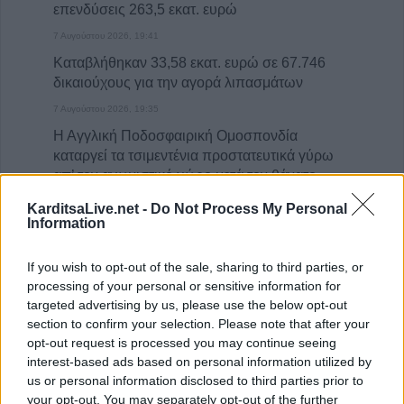
επενδύσεις 263,5 εκατ. ευρώ
7 Αυγούστου 2026, 19:41
Καταβλήθηκαν 33,58 εκατ. ευρώ σε 67.746
δικαιούχους για την αγορά λιπασμάτων
7 Αυγούστου 2026, 19:35
Η Αγγλική Ποδοσφαιρική Ομοσπονδία
καταργεί τα τσιμεντένια προστατευτικά γύρω
απ’ τον αγωνιστικό χώρο μετά τον θάνατο
ποδοσφαιριστή
KarditsaLive.net -
Do Not Process My Personal
Information
7 Αυγούστου 2026, 19:30
Το Σάββατο 8 Αυγούστου η κηδεία της
If you wish to opt-out of the sale, sharing to third parties, or
Μάχης Νίκου
processing of your personal or sensitive information for
7 Αυγούστου 2026, 19:18
targeted advertising by us, please use the below opt-out
Κύπελλο Ελλάδας: Το πλήρες πρόγραμμα
section to confirm your selection. Please note that after your
του 2ου προκριματικού γύρου - Στο γήπεδο
opt-out request is processed you may continue seeing
του Μακεδονικού το Αναγέννηση - Άρης
interest-based ads based on personal information utilized by
us or personal information disclosed to third parties prior to
7 Αυγούστου 2026, 18:41
your opt-out. You may separately opt-out of the further