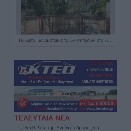
Η Αποκατάσταση Α.Ε. αναζητά για εργασία Νοσηλευτές και Βοηθούς Νοσηλευτές
Πωλείται μονοκατοικία τριών επιπέδων στο καταπράσινο Πευκόφυτο Καρδίτσας
ΤΕΛΕΥΤΑΙΑ ΝΕΑ
Σχέδια Βελτίωσης: Ανοίγει ο δρόμος για