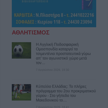
7 Αυγούστου 2026, 15:34
Ιερά Μητρόπολη: Πρόγραμμα Μητροπολίτη
κ. Τιμόθεου το διήμερο 8 & 9 Αυγούστου
7 Αυγούστου 2026, 15:07
Άνοιξε η πρόσκληση από την Περιφέρεια
ΑΘΛΗΤΙΣΜΟΣ
Θεσσαλίας προς το Δήμο Παλαμά για
πρόδρομα έργα πριν την μετεγκατάσταση
Η Αγγλική Ποδοσφαιρική
της Μεταμόρφωσης
Ομοσπονδία καταργεί τα
7 Αυγούστου 2026, 15:02
τσιμεντένια προστατευτικά γύρω
απ’ τον αγωνιστικό χώρο μετά
Στο ΠΠΑ Θεσσαλίας η προμήθεια και
τον…
τοποθέτηση νέας κερκίδας στο γήπεδο
7 Αυγούστου 2026, 19:30
Μασχολουρίου
7 Αυγούστου 2026, 14:46
Απορρίφθηκαν από τον εισαγγελέα του
Κύπελλο Ελλάδας: Το πλήρες
Αρείου Πάγου οι αιτήσεις για την ανάσυρση
πρόγραμμα του 2ου προκριματικού
από το αρχείο της υπόθεσης των
γύρου - Στο γήπεδο του
Μακεδονικού το…
τηλεφωνικών υποκλοπών
7 Αυγούστου 2026, 18:41
7 Αυγούστου 2026, 14:26