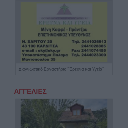
Γαστρεντερολόγος - Ηπατολόγος "Νικολέτα Β. Μαγαλιού"
Διαγνωστικό Εργαστήριο "Έρευνα και Υγεία"
ΑΓΓΕΛΙΕΣ