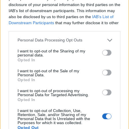
Το Σάββατο 8 Αυγούστου η κηδεία της
disclosure of your personal information by third parties on the
Αθανασίας Βρέκου
IAB’s list of downstream participants. This information may
also be disclosed by us to third parties on the
IAB’s List of
7 Αυγούστου 2026, 18:20
Downstream Participants
that may further disclose it to other
Συμμαχία Υπέρ των Πολιτών: Σκιές για το
third parties.
κόστος, τους όρους, τον τρόπο και τον
φορέα δημοπράτησης των κολυμβητικών
Personal Data Processing Opt Outs
δεξαμενών της Περιφερειακής Αρχής
I want to opt-out of the Sharing of my
Κουρέτα
personal data.
Opted In
7 Αυγούστου 2026, 18:00
Υπό έλεγχο η φωτιά σε δύσβατο σημείο στον
I want to opt-out of the Sale of my
Personal Data.
Όλυμπο – Παραμένουν οι δυνάμεις στο
Opted In
σημείο
I want to opt-out of processing my
7 Αυγούστου 2026, 17:07
Personal Data for Targeted Advertising.
Ενισχύθηκαν οι πυροσβεστικές δυνάμεις
Opted In
στην πυρκαγιά σε αγροτοδασική έκταση στο
I want to opt-out of Collection, Use,
Στεφάνι Κορίνθου
Retention, Sale, and/or Sharing of my
Personal Data that Is Unrelated with the
7 Αυγούστου 2026, 16:58
Purposes for which it was collected.
Opted Out
Το Σάββατο 8 Αυγούστου η κηδεία του