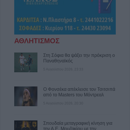
πυρκαγιές
5 Αυγούστου 2026, 18:23
Μικροσκοπικές δίνες ανακαλύφθηκαν για
πρώτη φορά στην επιφάνεια του Ήλιου
5 Αυγούστου 2026, 18:15
ΑΘΛΗΤΙΣΜΟΣ
Επίσκεψη του Υπουργού Υγείας Άδωνι
Γεωργιάδη στο ανακαινισμένο Κ.Y.
Σοφάδων(+Φωτο +Βίντεο)
Στη Σόφια θα ψάξει την πρόκριση ο
Παναθηναϊκός
5 Αυγούστου 2026, 16:58
5 Αυγούστου 2026, 23:33
Επιτροπή Ανταγωνισμού: Αναρτήθηκαν τα
οριστικά αποτελέσματα της προκήρυξης για
51 θέσεις ειδικού επιστημονικού
Ο Φονσέκα απέκλεισε τον Τσιτσιπά
προσωπικού
από το Masters του Μόντρεαλ
5 Αυγούστου 2026, 16:02
5 Αυγούστου 2026, 20:30
Ε.Φ.Ε.Τ.: Ανάκληση μη ασφαλών τροφίμων
τύπου καραμελών ζελέ και συναφών
γλυκισμάτων
Σπουδαία μεταγραφική κίνηση για
την Α.Ε. Μουζακίου με την
5 Αυγούστου 2026, 15:48