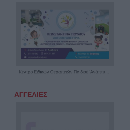
Ψυχίατρος - Ψυχοθεραπευτής 'Αποστολίκας Απόστολος'
Κέντρο Ειδικών Θεραπειών Παιδιού 'Ανάπτυξη 'Λόγου'
ΑΓΓΕΛΙΕΣ