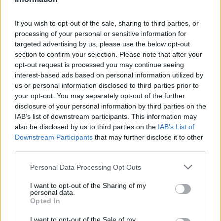
παλιά…
If you wish to opt-out of the sale, sharing to third parties, or
5 Αυγούστου 2026, 23:58
processing of your personal or sensitive information for
Στη Σόφια θα ψάξει την πρόκριση ο
targeted advertising by us, please use the below opt-out
Παναθηναϊκός
section to confirm your selection. Please note that after your
5 Αυγούστου 2026, 23:33
opt-out request is processed you may continue seeing
interest-based ads based on personal information utilized by
Σύγκρουση μηχανής με αυτοκίνητο στη
us or personal information disclosed to third parties prior to
Λάρισα – Στο νοσοκομείο ο οδηγός του
your opt-out. You may separately opt-out of the further
δικύκλου
disclosure of your personal information by third parties on the
5 Αυγούστου 2026, 22:45
IAB’s list of downstream participants. This information may
also be disclosed by us to third parties on the
IAB’s List of
Κεραυνός χτύπησε γήπεδο στην Ταϊλάνδη –
Downstream Participants
that may further disclose it to other
Νεκρός 24χρονος ποδοσφαιριστής
third parties.
5 Αυγούστου 2026, 22:35
Personal Data Processing Opt Outs
Εγκρίθηκε η προγραμματική σύμβαση για
την εκπόνηση της μελέτης ανακατασκευής
I want to opt-out of the Sharing of my
της ιστορικής Γέφυρας Κοράκου
personal data.
Opted In
5 Αυγούστου 2026, 20:54
Κάηκε ολοσχερώς αυτοκίνητο στην περιοχή
I want to opt-out of the Sale of my