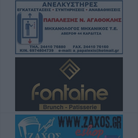
5 Αυγούστου 2026, 20:25
Το Σάββατο 8 Αυγούστου το 40ήμερο
μνημόσυνο του Δημήτριου Παππά
5 Αυγούστου 2026, 20:15
Η Ε.Ο.Α.Σ.Κ. καταδικάζει τη σύλληψη του
προέδρου του Εργατικού Κέντρου Λάρισας
5 Αυγούστου 2026, 19:42
Σπουδαία μεταγραφική κίνηση για την Α.Ε.
Μουζακίου με την απόκτηση του Γιάννη
Σκόνδρα
5 Αυγούστου 2026, 19:38
Τρεις συλλήψεις για εμπρησμούς από
αμέλεια σε Τρίκαλα, Αττική και Πρέβεζα
5 Αυγούστου 2026, 19:24
Άμεση κρατική αρωγή και στήριξη των
πληγέντων - Το σχέδιο αποκατάστασης των
περιοχών που επλήγησαν από τις