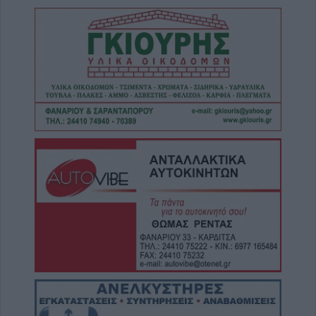
7 Αυγούστου 2026, 14:18
Συνεδριάζει την Τρίτη 11 Αυγούστου το
Δημοτικό Συμβούλιο Λίμνης Πλαστήρα
7 Αυγούστου 2026, 14:05
Την Κυριακή 9 Αυγούστου το 40ήμερο
μνημόσυνο του Βάιου Κουκουνή
7 Αυγούστου 2026, 13:59
Το Σάββατο 8 Αυγούστου η κηδεία της Βάιας
Χασομέρη
7 Αυγούστου 2026, 13:14
Στο 3,4% ο πληθωρισμός τον Ιούλιο του
2026 σύμφωνα με την ΕΛΣΤΑΤ
7 Αυγούστου 2026, 13:03
Μαγνησία: Χωρίς τις αισθήσεις της
ανασύρθηκε 70χρονη στην Άφησσο
7 Αυγούστου 2026, 13:00
Συνελήφθη 31χρονος στη Γερμανία που