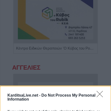
Πνευμονολόγος - Φυματιολόγος "Σταυρούλα Δ. Νούκα"
Κέντρο Ειδικών Θεραπειών 'Ο Κύβος του Ρούμπικ'
ΑΓΓΕΛΙΕΣ
KarditsaLive.net -
Do Not Process My Personal
Information