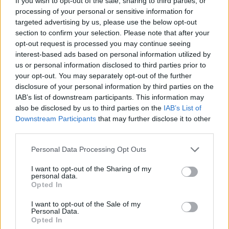
If you wish to opt-out of the sale, sharing to third parties, or
processing of your personal or sensitive information for
targeted advertising by us, please use the below opt-out
section to confirm your selection. Please note that after your
opt-out request is processed you may continue seeing
Πωλείται μονοκατοικία τριών επιπέδων στο καταπράσινο Πευκόφυτο Καρδίτσας
Η Αποκατάσταση Α.Ε. αναζητά για εργασία Νοσηλευτές και Βοηθούς Νοσηλευτές
interest-based ads based on personal information utilized by
us or personal information disclosed to third parties prior to
your opt-out. You may separately opt-out of the further
disclosure of your personal information by third parties on the
IAB’s list of downstream participants. This information may
also be disclosed by us to third parties on the
IAB’s List of
Downstream Participants
that may further disclose it to other
third parties.
Personal Data Processing Opt Outs
I want to opt-out of the Sharing of my
personal data.
ΤΕΛΕΥΤΑΙΑ ΝΕΑ
Opted In
Ιερά Μητρόπολη: Πρόγραμμα Μητροπολίτη
I want to opt-out of the Sale of my
κ. Τιμόθεου το διήμερο 8 & 9 Αυγούστου
Personal Data.
Opted In
7 Αυγούστου 2026, 15:07