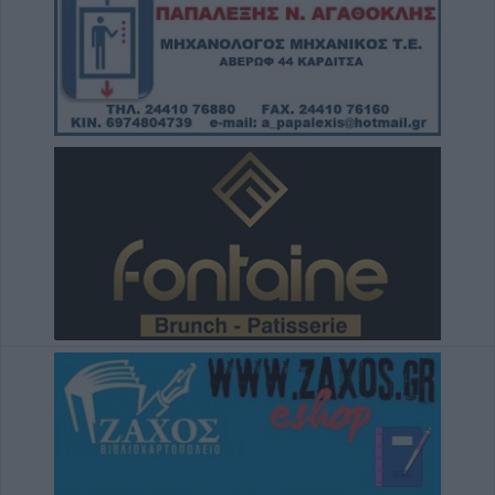
εκκρεμούσε Ευρωπαϊκό ένταλμα σύλληψης
για ανθρωποκτονίες στην Ελλάδα
7 Αυγούστου 2026, 12:50
Φ. Αλεξάκος: "Αδιαφάνεια και
δημοσιονομικός χώρος - Προτάσεις
διαφάνειας και εξοικονόμησης πόρων"
7 Αυγούστου 2026, 12:29
Μουσική βραδιά 80's και 90's στον Άγιο
Βησσάριο Σοφάδων
7 Αυγούστου 2026, 11:57
Συλλήψεις στην Καρδίτσα για ρευματοκλοπή
και παραβάσεις του ΚΟΚ
7 Αυγούστου 2026, 11:48
Προφυλακίστηκαν τρεις κατηγορούμενοι για
την μεγάλη πυρκαγιά στη Βοιωτία - Από
δίκτυο μεταφοράς ρεύματος από αιολικό
πάρκο η έναρξη της πυρκαγιάς