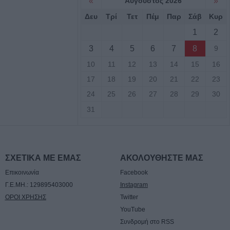
«
Αύγουστος 2026
»
Βρέκου
Δευ
Τρί
Τετ
Πέμ
Παρ
Σάβ
Κυρ
των Πολιτών:
1
2
τος, τους όρους,
3
4
5
6
7
8
9
ον φορέα
10
11
12
13
14
15
16
ων κολυμβητικών
εριφερειακής
17
18
19
20
21
22
23
24
25
26
27
28
29
30
31
τιά σε δύσβατο
υμπο –
υνάμεις στο
ΣΧΕΤΙΚΑ ΜΕ ΕΜΑΣ
ΑΚΟΛΟΥΘΗΣΤΕ ΜΑΣ
Επικοινωνία
Facebook
 πυροσβεστικές
Γ.Ε.ΜΗ.: 129895403000
Instagram
υρκαγιά σε
ΟΡΟΙ ΧΡΗΣΗΣ
Twitter
ταση στο Στεφάνι
YouTube
Συνδρομή στο RSS