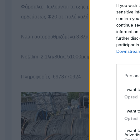
If you wish 
Φάρσαλα: Πωλούνται τα εξής μεταχειρισμέναλάστιχα
sensitive in
αρδεύσεως Φ20 σε πολύ καλή κατάσταση:
confirm you
continue se
information 
Νaan αυτορρυθμιζόμενα 3,8λιτ/1μ: 83000 μετρα
further disc
participants
Downstream 
Netafim 2,1λιτ/80εκ: 51000μετρα
Persona
Πληροφορίες: 6978770924
I want t
Opted 
I want t
Opted 
I want 
Advertis