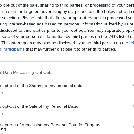
to opt-out of the sale, sharing to third parties, or processing of your per
formation for targeted advertising by us, please use the below opt-out s
r selection. Please note that after your opt-out request is processed y
eing interest-based ads based on personal information utilized by us or
disclosed to third parties prior to your opt-out. You may separately opt-
losure of your personal information by third parties on the IAB’s list of
. This information may also be disclosed by us to third parties on the
IA
ΤΕΛΕΥΤΑΙ
Participants
that may further disclose it to other third parties.
Λαμία: Απατεών
μεγάλο χρηματι
ηλικιωμένη
l Data Processing Opt Outs
7 Αυγούστου 2026, 21:19
o opt-out of the Sharing of my personal data.
Τοποθετήθηκε ο
χλοοτάπητας στ
In
Γήπεδο Μουζακί
o opt-out of the Sale of my Personal Data.
7 Αυγούστου 2026, 20:56
In
Μονοτεχνική Καρ
επιλογή σε ανακα
to opt-out of processing my Personal Data for Targeted
ing.
εσωτερικών και 