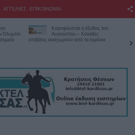
ΑΓΓΕΛΙΕΣ
ΕΠΙΚΟΙΝΩΝΙΑ
Facebook
 σε
Κορυφώνεται η έξοδος του
Twitter
ον Όλυμπο
Αυγούστου – Χιλιάδες
 σημείο
επιβάτες αναχωρούν από τα λιμάνια
YouTube
Αναζήτηση
RSS
Επικοινωνία με το
KarditsaLive.Net