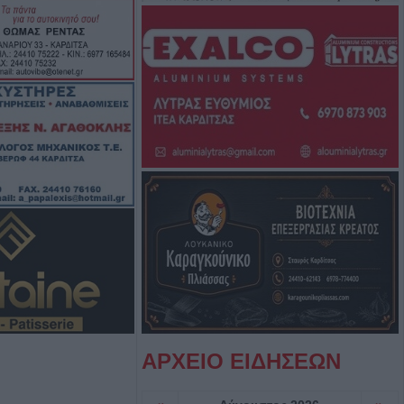
σφαιρική
αργεί τα
στατευτικά γύρω
ικό χώρο μετά τον
ιριστή
γούστου η κηδεία
υ
ς: Το πλήρες
2ου
ύρου - Στο
εδονικού το
ρης
ΑΡΧΕΙΟ ΕΙΔΗΣΕΩΝ
γούστου η κηδεία