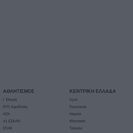
της Αθανασίας 
7 Αυγούστου 2026, 18:20
Συμμαχία Υπέρ 
Σκιές για το κόσ
τον τρόπο και τ
δημοπράτησης τ
δεξαμενών της Π
Αρχής Κουρέτα
7 Αυγούστου 2026, 18:00
Υπό έλεγχο η φω
σημείο στον Όλ
Παραμένουν οι δ
σημείο
ΑΘΛΗΤΙΣΜΟΣ
ΚΕΝΤΡΙΚΗ ΕΛΛΑΔΑ
7 Αυγούστου 2026, 17:07
Γ Εθνική
Άρτα
Ενισχύθηκαν οι
ΕΠΣ Καρδίτσας
Ευρυτανία
δυνάμεις στην π
ΑΣΚ
Λάρισα
αγροτοδασική έκ
Α1 ΕΣΚΑΘ
Μαγνησία
Κορίνθου
ΣΠΑΚ
Τρίκαλα