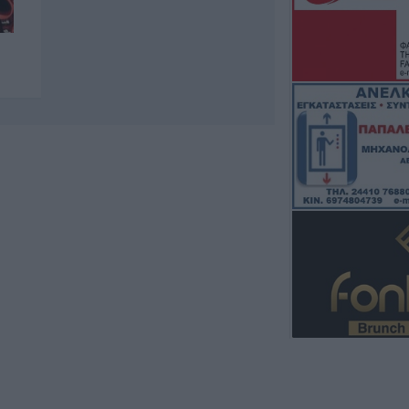
7 Αυγούστου 2026, 19:35
Η Αγγλική Ποδο
Ομοσπονδία κατ
τσιμεντένια προ
απ’ τον αγωνιστ
θάνατο ποδοσφα
7 Αυγούστου 2026, 19:30
Το Σάββατο 8 Αυ
της Μάχης Νίκο
7 Αυγούστου 2026, 19:18
Κύπελλο Ελλάδα
πρόγραμμα του 
προκριματικού γ
γήπεδο του Μακ
Αναγέννηση - Ά
7 Αυγούστου 2026, 18:41
Το Σάββατο 8 Αυ