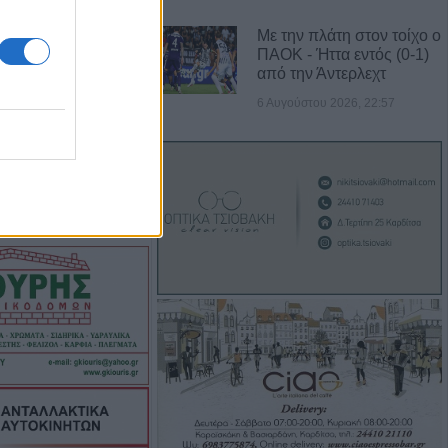
Με την πλάτη στον τοίχο ο
ΠΑΟΚ - Ήττα εντός (0-1)
νά το σύστημα
από την Άντερλεχτ
ορθώσεις και
6 Αυγούστου 2026, 22:57
τοιχείων από
ύς
ι στο Ζάρκο
ταμένες
Φώτο)
: Ανοίγει ο
δύσεις 263,5
3,58 εκατ. ευρώ
ύχους για την
των