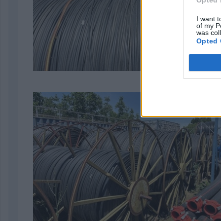
Opted 
I want t
of my P
was col
Opted 