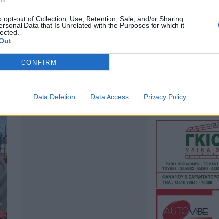
In
χώρων!
o opt-out of Collection, Use, Retention, Sale, and/or Sharing
7 Αυγούστου 2026, 20:48
ersonal Data that Is Unrelated with the Purposes for which it
lected.
ΑΑΔΕ: Άνοιξε ξα
Out
ΕΑΕ 2025 για δι
συμπληρώσεις σ
CONFIRM
τους παραγωγο
7 Αυγούστου 2026, 20:45
Σφοδρό μπουρίν
Data Deletion
Data Access
Privacy Policy
Τρικάλων – Εκτε
καταστροφές (+
7 Αυγούστου 2026, 19:51
Σχέδια Βελτίωσης
δρόμος για επεν
εκατ. ευρώ
7 Αυγούστου 2026, 19:41
Καταβλήθηκαν 3
σε 67.746 δικαιο
αγορά λιπασμά