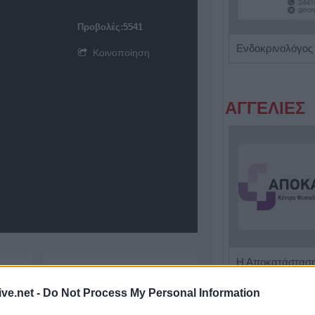
Προβολές:5541
Ενδοκρινολόγος - Διαβητολόγος "Δρ Ελευθερία Γ. Μπάρμπα"
Κοινοποίηση
ΑΓΓΕΛΙΕΣ
Πωλείται μονοκατοικία τριών επιπέδων στο καταπράσινο Πευκόφυτο Καρδίτσας
ive.net -
Do Not Process My Personal Information