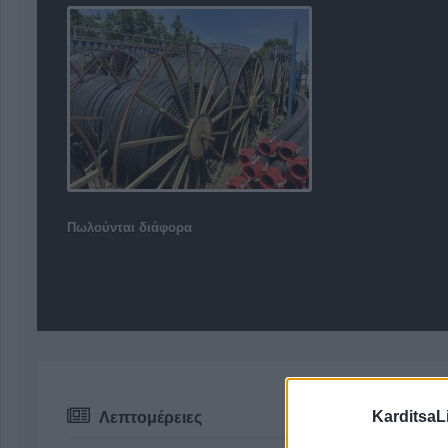
Πωλούνται διάφορα
KarditsaL
Λεπτομέρειες