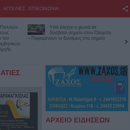
ΑΓΓΕΛΙΕΣ
ΕΠΙΚΟΙΝΩΝΙΑ
Facebook
Πολιτών:
Υπό έλεγχο η φωτιά σε
Twitter
 τους
δύσβατο σημείο στον Όλυμπο
ι τον
– Παραμένουν οι δυνάμεις στο σημείο
YouTube
υμβητικών
Αρχής
Αναζήτηση
RSS
ΑΤΙΕΣ
Επικοινωνία με το
KarditsaLive.Net
ΑΡΧΕΙΟ ΕΙΔΗΣΕΩΝ