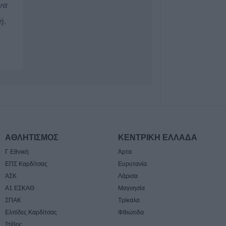
10 έως 14 Αυγο
να
8 Αυγούστου 2026, 09:12
ή.
Ο Δήμος Σοφάδω
τον Λεωνίδα Μπ
Λουτροπηγή
8 Αυγούστου 2026, 09:09
Το εβδομαδιαίο 
16/8) της Κινητ
Μονάδας στην Π
8 Αυγούστου 2026, 08:22
Γ. Καραβίδας: "
ΑΘΛΗΤΙΣΜΟΣ
ΚΕΝΤΡΙΚΗ ΕΛΛΑΔΑ
πανηγύρια και ο
Γ Εθνική
Άρτα
θέμα τα κοινά μ
ΕΠΣ Καρδίτσας
Ευρυτανία
8 Αυγούστου 2026, 08:17
ΑΣΚ
Λάρισα
Λαμία: Απατεών
Α1 ΕΣΚΑΘ
Μαγνησία
μεγάλο χρηματι
ΣΠΑΚ
Τρίκαλα
ηλικιωμένη
Ελπίδες Καρδίτσας
Φθιώτιδα
Στίβος
7 Αυγούστου 2026, 21:19