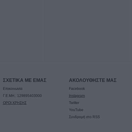
ύστου
ν παρουσιάζει
αλάφα στη
πρόγραμμα (10-
ής Αστυνομικής
.Ε. Καρδίτσας
Ο Αύγουστος, τα
ΣΧΕΤΙΚΑ ΜΕ ΕΜΑΣ
ΑΚΟΛΟΥΘΗΣΤΕ ΜΑΣ
ι «χορηγίες» με
Επικοινωνία
Facebook
ας αγαθά"
Γ.Ε.ΜΗ.: 129895403000
Instagram
ΟΡΟΙ ΧΡΗΣΗΣ
Twitter
ες άρπαξαν
YouTube
κό ποσό από
Συνδρομή στο RSS