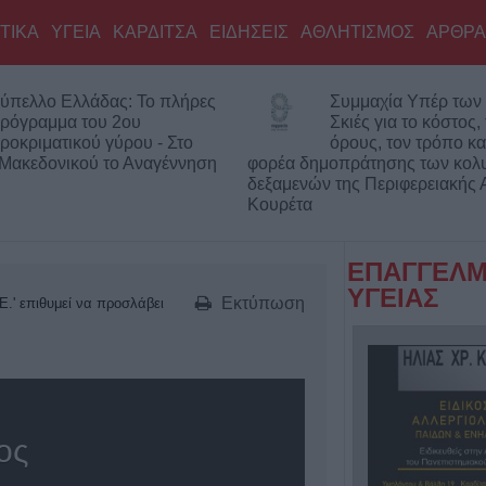
ΤΙΚΑ
ΥΓΕΙΑ
ΚΑΡΔΙΤΣΑ
ΕΙΔΗΣΕΙΣ
ΑΘΛΗΤΙΣΜΟΣ
ΑΡΘΡΑ
ύπελλο Ελλάδας: Το πλήρες
Συμμαχία Υπέρ των 
ρόγραμμα του 2ου
Σκιές για το κόστος,
ροκριματικού γύρου - Στο
όρους, τον τρόπο κα
 Μακεδονικού το Αναγέννηση
φορέα δημοπράτησης των κολ
δεξαμενών της Περιφερειακής 
Κουρέτα
ΕΠΑΓΓΕΛΜ
ΥΓΕΙΑΣ
Εκτύπωση
Ε.' επιθυμεί να προσλάβει
ος