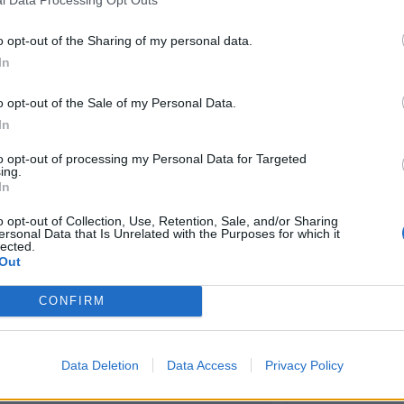
l Data Processing Opt Outs
8 Αυγούστου 2026, 12:23
ών
o opt-out of the Sharing of my personal data.
“Take a break…. 
In
απολαυστικό king
8 Αυγούστου 2026, 12:22
o opt-out of the Sale of my Personal Data.
Συλλυπητήριο μή
In
ση
ΣΥΡΙΖΑ-ΠΣ Καρδ
to opt-out of processing my Personal Data for Targeted
απώλεια του Λε
ing.
In
8 Αυγούστου 2026, 12:04
Την Κυριακή 9 
o opt-out of Collection, Use, Retention, Sale, and/or Sharing
ersonal Data that Is Unrelated with the Purposes for which it
κηδεία της Βαΐα
ξύ
lected.
Out
8 Αυγούστου 2026, 11:39
Προσωρινή διακ
ρο
CONFIRM
τη ΔΕΥΑΚ λόγω 
κέντρο της Καρδ
8 Αυγούστου 2026, 11:27
Data Deletion
Data Access
Privacy Policy
Τρίκαλα: Στα 1.3
δημιουργήθηκε 