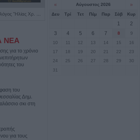
«
Αύγουστος 2026
»
Ειδικός Αλλεργιολόγος "Ηλίας Χρ. Καραμαγκιόλας"
Διαγνωστικό Εργαστήριο "Έρευνα και Υγεία"
Δευ
Τρί
Τετ
Πέμ
Παρ
Σάβ
Κυρ
1
2
3
4
5
6
7
8
9
Α ΝΕΑ
10
11
12
13
14
15
16
σης για το χρόνιο
17
18
19
20
21
22
23
νεπιτήρητων
24
25
26
27
28
29
30
νότητες του
31
φαση του
Θεσσαλίας Δημ.
θαλάσσιο σκι στη
τροπής
νου για τους