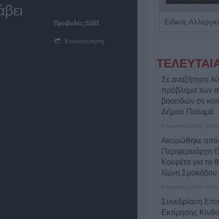
άβει
Παιδίατρος - Νεογνολόγος "Κάριν Αδάμου - Kraaijenbrink"
Προβολές:5181
Κοινοποίηση
ΤΕΛΕΥΤΑΙ
Σε αναζήτηση λύ
πρόβλημα των α
βοοειδών σε κοι
Δήμου Παλαμά
8 Αυγούστου 2026, 14:49
Ακυρώθηκε από
Περιφερειάρχη 
Κουρέτα για το 
λίμνη Σμοκόβου
8 Αυγούστου 2026, 13:44
Συνεδρίαση Επι
Εκτίμησης Κινδύ