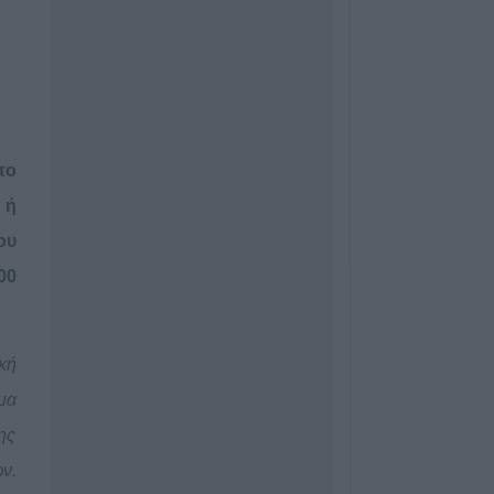
χώρος αναψυχής
χωριό της Θεσσα
8 Αυγούστου 2026, 10:34
Κων. Λαμπρόπου
κατάληψης κοι
η συντριπτική π
το
καταστημάτων
ή
8 Αυγούστου 2026, 10:29
ου
Παράταση απαγ
συγκεκριμένες ε
00
Μουζακίου
8 Αυγούστου 2026, 09:29
Το Σάββατο 8 Αυ
κή
του Λεωνίδα Μη
μα
8 Αυγούστου 2026, 09:21
ης
e-ΕΦΚΑ και ΔΥΠΑ
ν.
ευρώ σε 58.370 