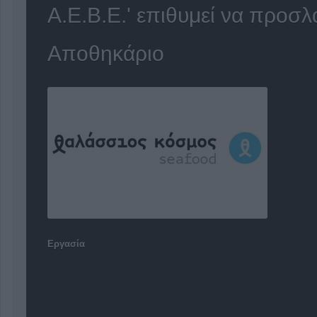
Α.Ε.Β.Ε.' επιθυμεί να προσλ
Αποθηκάριο
Εργασία