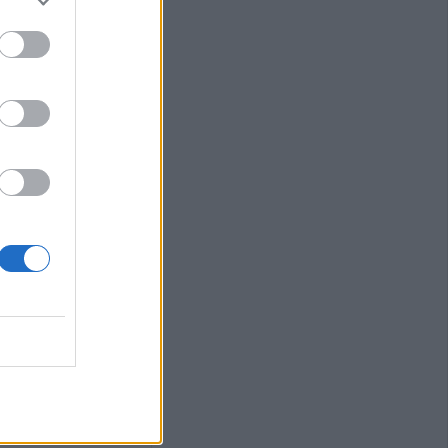
μ’ έναν
 coffee!”
νυμα της Ν.Ε.
ίτσας για την
ωνίδα Μητρίτσα
Αυγούστου η
ς Κανέλη
οπή νερού από
βλάβης στο
ίτσας
52 μέτρα,
ένας μοναδικός