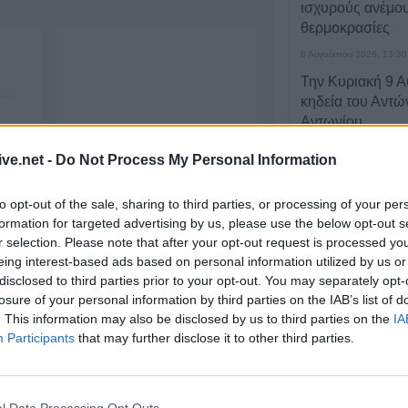
ισχυρούς ανέμου
θερμοκρασίες
8 Αυγούστου 2026, 13:30
Την Κυριακή 9 
κηδεία του Αντώ
Αντωνίου
ώς
8 Αυγούστου 2026, 13:02
ive.net -
Do Not Process My Personal Information
ης
Βλάβη στο δίκτ
του Παλαμά το μ
ν,
to opt-out of the sale, sharing to third parties, or processing of your per
Σαββάτου (8/8)
formation for targeted advertising by us, please use the below opt-out s
μα
r selection. Please note that after your opt-out request is processed y
8 Αυγούστου 2026, 12:34
ου
eing interest-based ads based on personal information utilized by us or
Λυκαβηττός: Πτ
disclosed to third parties prior to your opt-out. You may separately opt-
 –
προχωρημένη σή
losure of your personal information by third parties on the IAB’s list of
κοντά στους Αγί
. This information may also be disclosed by us to third parties on the
IA
Participants
that may further disclose it to other third parties.
8 Αυγούστου 2026, 12:26
Απάτη με πρόσχ
ρεύματος στη Φ
ευρώ και κοσμή