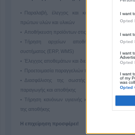
Persona
Παραλαβή, έλεγχος και καταχώρηση παραλαβ
I want t
Opted 
πρώτων υλών και υλικών
Αποθήκευση προϊόντων στις καθορισμένες θέσεις
I want t
Opted 
Τήρηση αρχείων αποθήκης και ενημέρω
συστήματος (ERP, WMS)
I want 
Advertis
Έλεγχος αποθεμάτων και διενέργεια απογραφών
Opted 
Προετοιμασία παραγγελιών προς αποστολή
I want t
of my P
Διασφάλισης της σωστής ροής υλικών μετα
was col
Opted 
παραγωγής και αποθήκης
Τήρηση κανόνων υγιεινής και ασφάλειας στο χώ
της αποθήκης
Η επιχείρηση προσφέρει!