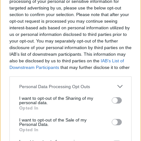
processing of your personal or sensitive information for
targeted advertising by us, please use the below opt-out
section to confirm your selection. Please note that after your
Η εταιρεία ΘΑΛΑΣΣΙΟΣ ΚΟΣΜΟΣ Α.Ε.Β.Ε. επιθυμεί να προσλάβει Αποθηκάριο
Η Αποκατάσταση Α.Ε. αναζητά για εργασία Νοσηλευτές και Βοηθούς Νοσηλευτές
opt-out request is processed you may continue seeing
interest-based ads based on personal information utilized by
us or personal information disclosed to third parties prior to
your opt-out. You may separately opt-out of the further
disclosure of your personal information by third parties on the
IAB’s list of downstream participants. This information may
also be disclosed by us to third parties on the
IAB’s List of
Downstream Participants
that may further disclose it to other
third parties.
Personal Data Processing Opt Outs
I want to opt-out of the Sharing of my
ΤΕΛΕΥΤΑΙΑ ΝΕΑ
personal data.
Opted In
Σύγκρουση δύο τραμ στη Γερμανία – Πάνω
από 20 τραυματίες
I want to opt-out of the Sale of my
Personal Data.
6 Αυγούστου 2026, 21:11
Opted In
Συρία: Δύο νεκροί και 13 τραυματίες από