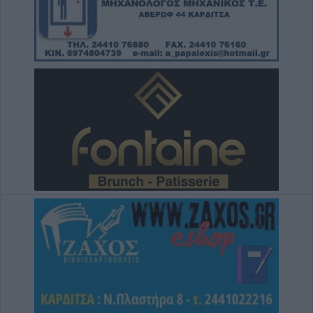
Δομενίκου – Πιθανό παθολογικό αίτιο
6 Αυγούστου 2026, 16:27
Απολογισμός ΕΛ.ΑΣ. Θεσσαλίας: 574
συλλήψεις και δεκάδες εξιχνιάσεις τον Ιούλιο
6 Αυγούστου 2026, 16:09
ΥΠΑΑΤ: 38,1 εκατ. ευρώ για την ενίσχυση
κτηνοτρόφων που επλήγησαν από
ζωονόσους
6 Αυγούστου 2026, 15:26
Προγραμματισμένες διακοπές
ηλεκτροδότησης την Παρασκευή (7/8) σε
Ιτέα, Άγιο Γεώργιο, Γεώργιο Καραϊσκάκη,
Κρανιά, Καππά, Φύλλο και Αμπελώνα
6 Αυγούστου 2026, 15:00
Εντοπίστηκε νέα μεγάλη φυτεία κάνναβης
στην Φθιώτιδα
6 Αυγούστου 2026, 14:36