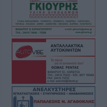
τον θάνατο 72χρονου που βρέθηκε σε
αυτοκίνητο
6 Αυγούστου 2026, 17:50
Την Παρασκευή 7 Αυγούστου η κηδεία του
Αθανάσιου Ταξιάρχη
6 Αυγούστου 2026, 17:46
Πυρκαγιά σε γεωργική έκταση στην Κρήνη
Φαρσάλων – Μεγάλη κινητοποίηση της
Πυροσβεστικής (+Βίντεο)
6 Αυγούστου 2026, 17:36
Δημόσιες Σ.Α.Ε.Κ.: 860 τμήματα και 95
ειδικότητες για το 2026-2027
6 Αυγούστου 2026, 17:21
Την Παρασκευή (7/8) η δεύτερη καταβολή
του βοηθήματος του ΛΑΕ-ΟΠΕΚΑ
6 Αυγούστου 2026, 16:31
Νεκρός 75χρονος σε αγροτική περιοχή του