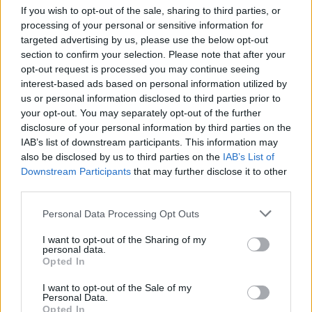
7 Αυγούστου 2026, 20:56
If you wish to opt-out of the sale, sharing to third parties, or
processing of your personal or sensitive information for
Μονοτεχνική Καρδίτσας: Η no1 επιλογή σε
targeted advertising by us, please use the below opt-out
ανακαινίσεις εσωτερικών και εξωτερικών
section to confirm your selection. Please note that after your
χώρων!
opt-out request is processed you may continue seeing
7 Αυγούστου 2026, 20:48
interest-based ads based on personal information utilized by
ΑΑΔΕ: Άνοιξε ξανά το σύστημα ΕΑΕ 2025
us or personal information disclosed to third parties prior to
για διορθώσεις και συμπληρώσεις στοιχείων
your opt-out. You may separately opt-out of the further
disclosure of your personal information by third parties on the
από τους παραγωγούς
IAB’s list of downstream participants. This information may
7 Αυγούστου 2026, 20:45
also be disclosed by us to third parties on the
IAB’s List of
Σφοδρό μπουρίνι στο Ζάρκο Τρικάλων –
Downstream Participants
that may further disclose it to other
Εκτεταμένες καταστροφές (+Φώτο)
third parties.
7 Αυγούστου 2026, 19:51
Personal Data Processing Opt Outs
Σχέδια Βελτίωσης: Ανοίγει ο δρόμος για
I want to opt-out of the Sharing of my
επενδύσεις 263,5 εκατ. ευρώ
personal data.
Opted In
7 Αυγούστου 2026, 19:41
Καταβλήθηκαν 33,58 εκατ. ευρώ σε 67.746
I want to opt-out of the Sale of my
δικαιούχους για την αγορά λιπασμάτων
Personal Data.
Opted In