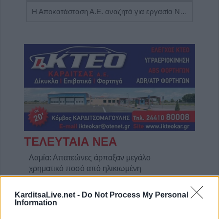
Πωλείται μονοκατοικία τριών επιπέδων στο καταπράσινο Πευκόφυτο Καρδίτσας
Η Αποκατάσταση Α.Ε. αναζητά για εργασία Νοσηλευτές και Βοηθούς Νοσηλευτές
ΤΕΛΕΥΤΑΙΑ ΝΕΑ
Λαμία: Απατεώνες άρπαξαν μεγάλο
χρηματικό ποσό από ηλικιωμένη
7 Αυγούστου 2026, 21:19
KarditsaLive.net -
Do Not Process My Personal
Τοποθετήθηκε ο νέος χλοοτάπητας στο
Information
Δημοτικό Γήπεδο Μουζακίου (+Φώτο)