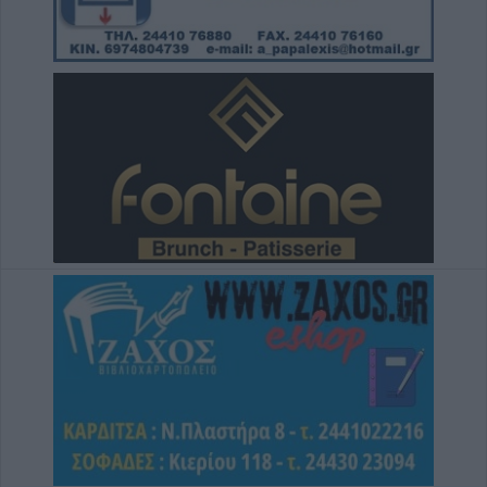
κόστος, τους όρους, τον τρόπο και τον
φορέα δημοπράτησης των κολυμβητικών
δεξαμενών της Περιφερειακής Αρχής
Κουρέτα
7 Αυγούστου 2026, 18:00
Υπό έλεγχο η φωτιά σε δύσβατο σημείο στον
Όλυμπο – Παραμένουν οι δυνάμεις στο
σημείο
7 Αυγούστου 2026, 17:07
Ενισχύθηκαν οι πυροσβεστικές δυνάμεις
στην πυρκαγιά σε αγροτοδασική έκταση στο
Στεφάνι Κορίνθου
7 Αυγούστου 2026, 16:58
Το Σάββατο 8 Αυγούστου η κηδεία του
Δημήτριου Αρβανίτη - Αδάμου
7 Αυγούστου 2026, 16:51
Κορυφώνεται η έξοδος του Αυγούστου –
Χιλιάδες επιβάτες αναχωρούν από τα