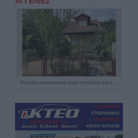
ΑΓΓΕΛΙΕΣ
Η Αποκατάσταση Α.Ε. αναζητά για εργασία Νοσηλευτές και Βοηθούς Νοσηλευτές
Πωλείται μονοκατοικία τριών επιπέδων στο καταπράσινο Πευκόφυτο Καρδίτσας