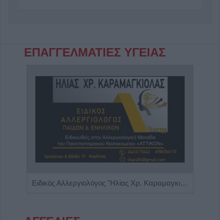
ΕΠΑΓΓΕΛΜΑΤΙΕΣ ΥΓΕΙΑΣ
Γαστρεντερολόγος - Ηπατολόγος "Νικολέτα Β. Μαγαλιού"
Ειδικός Αλλεργιολόγος "Ηλίας Χρ. Καραμαγκιόλας"
Ειδι