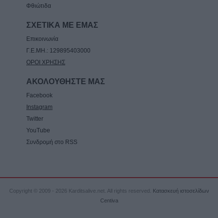
Φθιώτιδα
ΣΧΕΤΙΚΑ ΜΕ ΕΜΑΣ
Επικοινωνία
Γ.Ε.ΜΗ.: 129895403000
ΟΡΟΙ ΧΡΗΣΗΣ
ΑΚΟΛΟΥΘΗΣΤΕ ΜΑΣ
Facebook
Instagram
Twitter
YouTube
Συνδρομή στο RSS
Copyright © 2009 - 2026 Karditsalive.net. All rights reserved.
Κατασκευή ιστοσελίδων
Centiva