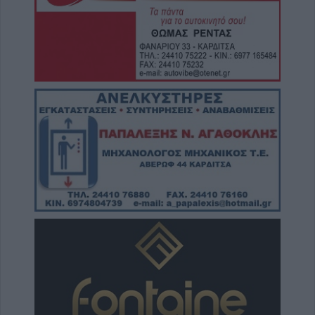
Σίσκος Α. Βασίλειος: "Οι ηλίθιοι"
8 Αυγούστου 2026, 20:55
Πάρος: Νεκρό 4χρονο παιδί σε πισίνα beach
bar
8 Αυγούστου 2026, 19:35
Υπεγράφη η σύμβαση για την «Αναβάθμιση
υποδομών κεντρικής δομής του Μουσείου
Πόλης»
8 Αυγούστου 2026, 19:33
Την Κυριακή 9 Αυγούστου η κηδεία του
Κωνσταντίνου Βογιατζή
8 Αυγούστου 2026, 19:28
Την Δευτέρα 10 Αυγούστου η κηδεία του
Κωνσταντίνου Πλεξίδα
8 Αυγούστου 2026, 19:13
Την Κυριακή 9 Αυγούστου η κηδεία της
Θωμαΐτσας Τσιούκα