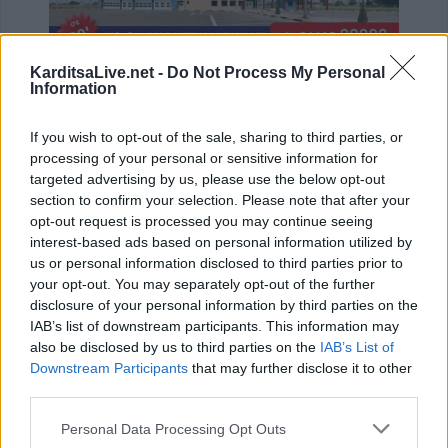
KarditsaLive.net -
Do Not Process My Personal
ΤΕΛΕΥΤΑΙΑ ΝΕΑ
Information
Διάθεση 1.800 νεοσσών και 235
If you wish to opt-out of the sale, sharing to third parties, or
γεννητόρων κυνηγετικού φασιανού από το
processing of your personal or sensitive information for
εκτροφείο Μπαλάνου στο Μουζάκι
targeted advertising by us, please use the below opt-out
9 Αυγούστου 2026, 09:38
section to confirm your selection. Please note that after your
opt-out request is processed you may continue seeing
Από τη Γη στη Σελήνη: Το κομμάτι πύραυλου
interest-based ads based on personal information utilized by
που προσέκρουσε στη Σελήνη γίνεται χρυσή
us or personal information disclosed to third parties prior to
ευκαιρία μελέτης για ειδικούς επιστήμονες
your opt-out. You may separately opt-out of the further
9 Αυγούστου 2026, 09:31
disclosure of your personal information by third parties on the
Για ό,τι κι αν ψάχνεις, συνεργείο αυτοκινήτων
IAB’s list of downstream participants. This information may
“Βούζας” και έχεις τη λύση!
also be disclosed by us to third parties on the
IAB’s List of
Downstream Participants
that may further disclose it to other
9 Αυγούστου 2026, 09:14
third parties.
Υπ. Μεταφορών: Οριστική λύση στο ζήτημα
των πινακίδων κυκλοφορίας - Ποιές αλλαγές
Personal Data Processing Opt Outs