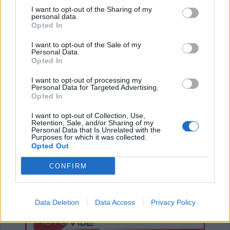
θα γίνουν
I want to opt-out of the Sharing of my
personal data.
9 Αυγούστου 2026, 08:17
Opted In
Την Κυριακή 9 Αυγούστου η κηδεία του
Αθανάσιου Λαζαρίδη
I want to opt-out of the Sale of my
Personal Data.
9 Αυγούστου 2026, 08:05
Opted In
Υψηλός κίνδυνος πυρκαγιάς την Κυριακή
I want to opt-out of processing my
(9/8) σε μεγάλο τμήμα του ν. Καρδίτσας και
Personal Data for Targeted Advertising.
της υπόλοιπης Θεσσαλίας
Opted In
8 Αυγούστου 2026, 22:58
I want to opt-out of Collection, Use,
Retention, Sale, and/or Sharing of my
Ανασύρθηκε χωρίς τις αισθήσεις του
Personal Data that Is Unrelated with the
ηλικιωμένος από πηγάδι σε οικισμό της
Purposes for which it was collected.
Opted Out
Αλεξανδρούπολης
8 Αυγούστου 2026, 21:54
CONFIRM
Χ. Παπαδημήτριου (Πρόεδρος ΔΕΥΑΚ): Στην
παρούσα φάση δεν θα υπάρξουν αυξήσεις
στους λογαριασμούς των καταναλωτών
Data Deletion
Data Access
Privacy Policy
8 Αυγούστου 2026, 21:15