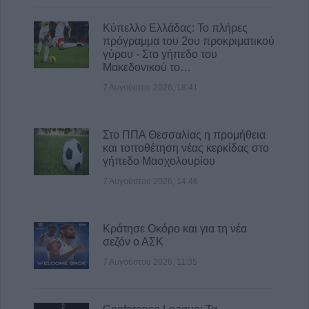
Αντώνιου Ηλ. Αντωνίου
8 Αυγούστου 2026, 13:02
Κύπελλο Ελλάδας: Το πλήρες
πρόγραμμα του 2ου προκριματικού
Βλάβη στο δίκτυο υδροδότησης του Παλαμά
γύρου - Στο γήπεδο του
το μεσημέρι του Σαββάτου (8/8)
Μακεδονικού το…
8 Αυγούστου 2026, 12:34
7 Αυγούστου 2026, 18:41
Στο ΠΠΑ Θεσσαλίας η προμήθεια
και τοποθέτηση νέας κερκίδας στο
γήπεδο Μασχολουρίου
7 Αυγούστου 2026, 14:46
Κράτησε Οκόρο και για τη νέα
σεζόν ο ΑΣΚ
7 Αυγούστου 2026, 11:35