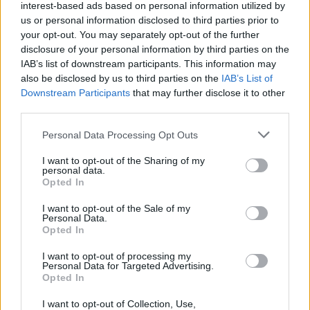
“Βούζας” και έχεις τη λύση!
interest-based ads based on personal information utilized by
us or personal information disclosed to third parties prior to
9 Αυγούστου 2026, 09:14
your opt-out. You may separately opt-out of the further
Υπ. Μεταφορών: Οριστική λύση στο ζήτημα
disclosure of your personal information by third parties on the
των πινακίδων κυκλοφορίας - Ποιές αλλαγές
IAB’s list of downstream participants. This information may
θα γίνουν
also be disclosed by us to third parties on the
IAB’s List of
Downstream Participants
that may further disclose it to other
9 Αυγούστου 2026, 08:17
third parties.
Την Κυριακή 9 Αυγούστου η κηδεία του
Αθανάσιου Λαζαρίδη
Personal Data Processing Opt Outs
9 Αυγούστου 2026, 08:05
I want to opt-out of the Sharing of my
personal data.
Υψηλός κίνδυνος πυρκαγιάς την Κυριακή
Opted In
(9/8) σε μεγάλο τμήμα του ν. Καρδίτσας και
της υπόλοιπης Θεσσαλίας
I want to opt-out of the Sale of my
Personal Data.
8 Αυγούστου 2026, 22:58
Opted In
Ανασύρθηκε χωρίς τις αισθήσεις του
I want to opt-out of processing my
ηλικιωμένος από πηγάδι σε οικισμό της
Personal Data for Targeted Advertising.
Αλεξανδρούπολης
Opted In
8 Αυγούστου 2026, 21:54
I want to opt-out of Collection, Use,