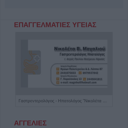
ΕΠΑΓΓΕΛΜΑΤΙΕΣ ΥΓΕΙΑΣ
Διαιτολόγος - Διατροφολόγος "Νικόλαος Ι. Ντελής"
Γαστρεντερολόγος - Ηπατολόγος "Νικολέτα Β. Μαγαλιού"
Ρευμ
ΑΓΓΕΛΙΕΣ