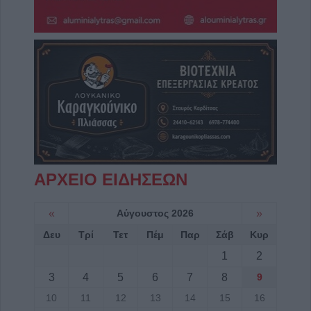
ΑΡΧΕΙΟ ΕΙΔΗΣΕΩΝ
«
Αύγουστος 2026
»
Δευ
Τρί
Τετ
Πέμ
Παρ
Σάβ
Κυρ
1
2
3
4
5
6
7
8
9
10
11
12
13
14
15
16