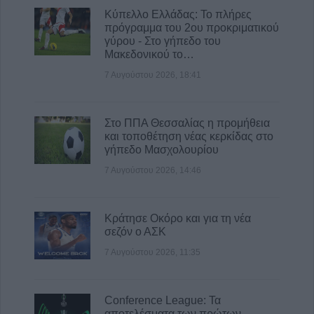
για τους ισχυρούς ανέμους και τις υψηλές
Κύπελλο Ελλάδας: Το πλήρες
θερμοκρασίες
πρόγραμμα του 2ου προκριματικού
γύρου - Στο γήπεδο του
8 Αυγούστου 2026, 13:30
Μακεδονικού το…
Την Κυριακή 9 Αυγούστου η κηδεία του
7 Αυγούστου 2026, 18:41
Αντώνιου Ηλ. Αντωνίου
8 Αυγούστου 2026, 13:02
Στο ΠΠΑ Θεσσαλίας η προμήθεια
και τοποθέτηση νέας κερκίδας στο
γήπεδο Μασχολουρίου
7 Αυγούστου 2026, 14:46
Κράτησε Οκόρο και για τη νέα
σεζόν ο ΑΣΚ
7 Αυγούστου 2026, 11:35
Conference League: Τα
αποτελέσματα των πρώτων