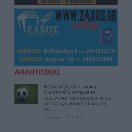
Κωνσταντίνου Πλεξίδα
8 Αυγούστου 2026, 19:13
Την Κυριακή 9 Αυγούστου η κηδεία της
Θωμαΐτσας Τσιούκα
8 Αυγούστου 2026, 17:42
Μετώπη: Χωρίς τις αισθήσεις του
ανασύρθηκε από την θάλασσα 43χρονος
8 Αυγούστου 2026, 17:14
Σε αναζήτηση λύσης για το χρόνιο
ΑΘΛΗΤΙΣΜΟΣ
πρόβλημα των ανεπιτήρητων βοοειδών σε
κοινότητες του Δήμου Παλαμά
Η Αγγλική Ποδοσφαιρική
8 Αυγούστου 2026, 14:49
Ομοσπονδία καταργεί τα
Ακυρώθηκε απόφαση του Περιφερειάρχη
τσιμεντένια προστατευτικά γύρω
απ’ τον αγωνιστικό χώρο μετά
Θεσσαλίας Δημ. Κουρέτα για το θαλάσσιο
τον…
σκι στη λίμνη Σμοκόβου
7 Αυγούστου 2026, 19:30
8 Αυγούστου 2026, 13:44
Συνεδρίαση Επιτροπής Εκτίμησης Κινδύνου