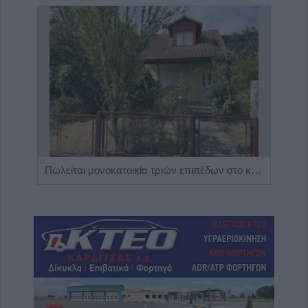
Η Αποκατάσταση Α.Ε. αναζητά για εργασία Νοσηλευτές και Βοηθούς Νοσηλευτές
Πωλείται μονοκατοικία τριών επιπέδων στο καταπράσινο Πευκόφυτο Καρδίτσας