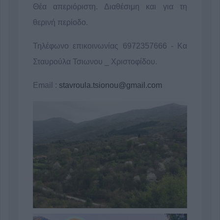
Θέα απεριόριστη. Διαθέσιμη και για τη
θερινή περίοδο.
Τηλέφωνο επικοινωνίας 6972357666 - Κα
Σταυρούλα Τσιωνου _ Χριστοφίδου.
Email :
stavroula.tsionou@gmail.com