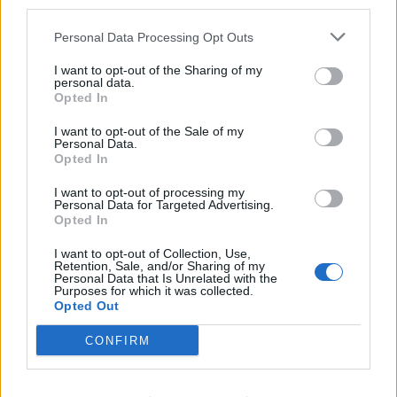
third parties.
Σύγκρουση μηχανής με αυτοκίνητο στη
Λάρισα – Στο νοσοκομείο ο οδηγός του
Personal Data Processing Opt Outs
δικύκλου
I want to opt-out of the Sharing of my
5 Αυγούστου 2026, 22:45
personal data.
Opted In
Κεραυνός χτύπησε γήπεδο στην Ταϊλάνδη –
Νεκρός 24χρονος ποδοσφαιριστής
I want to opt-out of the Sale of my
Personal Data.
5 Αυγούστου 2026, 22:35
Opted In
Εγκρίθηκε η προγραμματική σύμβαση για
την εκπόνηση της μελέτης ανακατασκευής
I want to opt-out of processing my
Personal Data for Targeted Advertising.
της ιστορικής Γέφυρας Κοράκου
Opted In
5 Αυγούστου 2026, 20:54
I want to opt-out of Collection, Use,
Κάηκε ολοσχερώς αυτοκίνητο στην περιοχή
Retention, Sale, and/or Sharing of my
Personal Data that Is Unrelated with the
του Μορφοβουνίου
Purposes for which it was collected.
Opted Out
5 Αυγούστου 2026, 20:50
Το Σάββατο 8 Αυγούστου το 40ήμερο
CONFIRM
μνημόσυνο του Κωνσταντίνου
Αναγνωστόπουλου