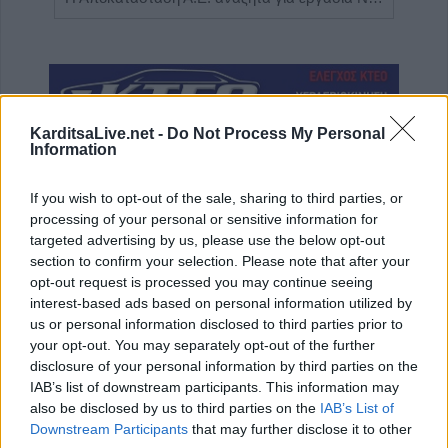
KarditsaLive.net -
Do Not Process My Personal
Information
If you wish to opt-out of the sale, sharing to third parties, or
processing of your personal or sensitive information for
targeted advertising by us, please use the below opt-out
ΤΕΛΕΥΤΑΙΑ ΝΕΑ
section to confirm your selection. Please note that after your
opt-out request is processed you may continue seeing
“Calimera” με “spitiko” και συνταγές όπως
interest-based ads based on personal information utilized by
παλιά…
us or personal information disclosed to third parties prior to
your opt-out. You may separately opt-out of the further
5 Αυγούστου 2026, 23:58
disclosure of your personal information by third parties on the
Στη Σόφια θα ψάξει την πρόκριση ο
IAB’s list of downstream participants. This information may
Παναθηναϊκός
also be disclosed by us to third parties on the
IAB’s List of
Downstream Participants
that may further disclose it to other
5 Αυγούστου 2026, 23:33