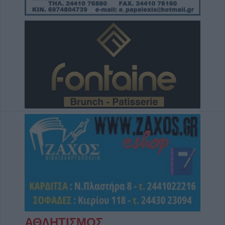
5 Αυγούστου 2026, 19:42
Σπουδαία μεταγραφική κίνηση για την Α.Ε.
Μουζακίου με την απόκτηση του Γιάννη
Σκόνδρα
5 Αυγούστου 2026, 19:38
Τρεις συλλήψεις για εμπρησμούς από
αμέλεια σε Τρίκαλα, Αττική και Πρέβεζα
5 Αυγούστου 2026, 19:24
Άμεση κρατική αρωγή και στήριξη των
πληγέντων - Το σχέδιο αποκατάστασης των
περιοχών που επλήγησαν από τις
πυρκαγιές
5 Αυγούστου 2026, 18:23
Μικροσκοπικές δίνες ανακαλύφθηκαν για
πρώτη φορά στην επιφάνεια του Ήλιου
5 Αυγούστου 2026, 18:15
ΑΘΛΗΤΙΣΜΟΣ
Επίσκεψη του Υπουργού Υγείας Άδωνι