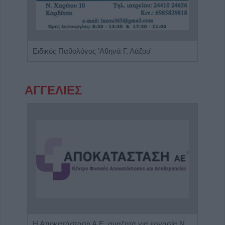
'Πρόληψη και Διάγνωση' Πρότυπο Εργαστήριο Μικροβιολογίας - Βιοπαθολογίας
Ειδικός Παθολόγος 'Αθηνά Γ. Λάζου'
ΑΓΓΕΛΙΕΣ
Η εταιρεία ΘΑΛΑΣΣΙΟΣ ΚΟΣΜΟΣ Α.Ε.Β.Ε. επιθυμεί να προσλάβει Αποθηκάριο
Η Αποκατάσταση Α.Ε. αναζητά για εργασία Νοσηλευτές και Βοηθούς Νοσηλευτές