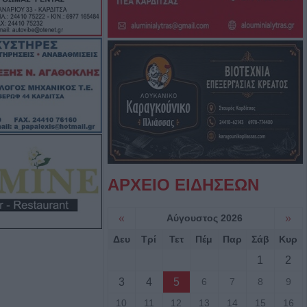
 κατανομή των
κδηλώσεων
ρασε στους «64»
ι τώρα βρίσκει
ν Φονσέκα
ους: Ανοίγει την
στου η
ΑΡΧΕΙΟ ΕΙΔΗΣΕΩΝ
εριφέρειας
ν διοίκηση του
«
Αύγουστος 2026
»
χαλαζόπληκτους
Δευ
Τρί
Τετ
Πέμ
Παρ
Σάβ
Κυρ
 Π.Ε. Λάρισας
1
2
3
4
5
6
7
8
9
ανθεσσαλικής
 αδόκητο θάνατο
10
11
12
13
14
15
16