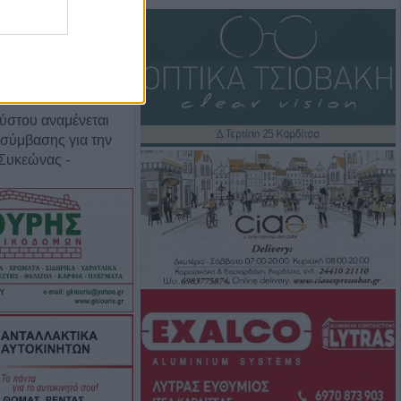
δέν ο Ολυμπιακός
ούστου αναμένεται
σύμβασης για την
Συκεώνας -
τάδιο το "Δέλτα"
νος διατηρούσε
έρα του σε
,5 χρόνια
μαγκιόλας: Δύο
ταθμά εφαρμόζει ο
σας κ. Τσιάκος