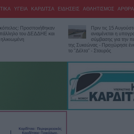
ΤΙΚΑ
ΥΓΕΙΑ
ΚΑΡΔΙΤΣΑ
ΕΙΔΗΣΕΙΣ
ΑΘΛΗΤΙΣΜΟΣ
ΑΡΘΡΑ
ριν τις 15 Αυγούστου
Πρόταση χρηματοδ
ναμένεται η υπογραφή της
ύψους 440.000 ευρώ
ύμβασης για την παράκαμψη
αποκαταστάσεις θα 
ας - Προχώρησε ένα στάδιο
ο Δήμος Λίμνης Πλαστήρα
 Σταυρός