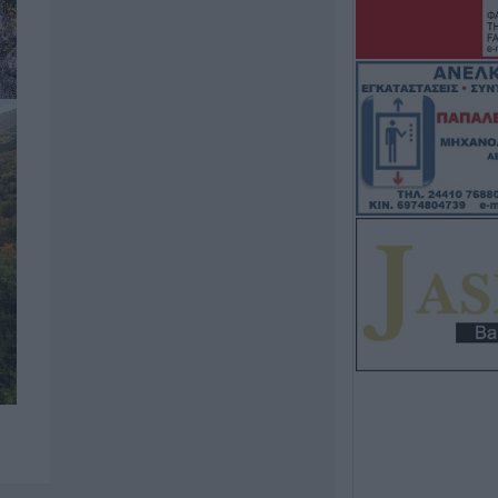
Βασίλειος, στην
πολιτιστικών ε
4 Αυγούστου 2026, 20:34
Ο Τσιτσιπάς πέ
του Μόντρεαλ κα
απέναντί του το
4 Αυγούστου 2026, 20:21
Τουρισμός για Όλ
Τετάρτη 5 Αυγού
πλατφόρμα
4 Αυγούστου 2026, 19:52
Συνάντηση της Π
Θεσσαλίας με τη
ΕΛΓΑ για τους 
παραγωγούς της
4 Αυγούστου 2026, 19:12
Ψήφισμα της "Π
Στέγης" για τον