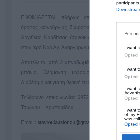
participants
Downstream 
ΕΝΟΙΚΙΑΖΕΤΑΙ, πλήρως επιπλωμένος, ο πρώτ
όροφος καινούργιας διώροφης κατοικίας στο Ανθη
Persona
Αργιθέας Καρδίτσας (συνοικισμός Λαγκαδίου - κον
στον Ιερό Ναό Αγ. Αναργύρων).
I want t
Opted 
Αποτελείται από 2 υπνοδωμάτια, σαλόνι - κουζίνα κ
I want t
μπάνιο. Θέρμανση καλοριφέρ. Θέα απεριόριστ
Opted 
Διαθέσιμη και για τη θερινή περίοδο.
I want 
Advertis
Τηλέφωνο επικοινωνίας 6972357666 - Κα Σταυρού
Opted 
Τσιωνου _ Χριστοφίδου.
I want t
of my P
was col
Email :
stavroula.tsionou@gmail.com
Opted 