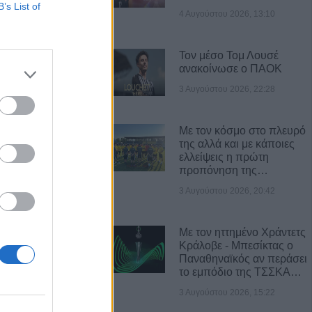
B’s List of
4 Αυγούστου 2026, 13:10
Τον μέσο Τομ Λουσέ
ανακοίνωσε ο ΠΑΟΚ
Α ΝΕΑ
3 Αυγούστου 2026, 22:28
ελέτες “VAIU”:
α εκδοχή του
Με τον κόσμο στο πλευρό
νεση, κομψότητα
της αλλά και με κάποιες
ελλείψεις η πρώτη
προπόνηση της…
τουρνουά Masters
3 Αυγούστου 2026, 20:42
αλ ο Στ.
Με τον ηττημένο Χράντετς
Κράλοβε - Μπεσίκτας ο
Παναθηναϊκός αν περάσει
α επιχορηγήσεις
το εμπόδιο της ΤΣΣΚΑ…
 Π.Ε. Καρδίτσας
ες του
3 Αυγούστου 2026, 15:22
23