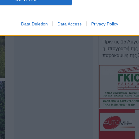
4 Αυγούστου 2026, 23:05
Κόλλησε στο μη
με τη Ναϊμέγκεν
Data Deletion
Data Access
Privacy Policy
4 Αυγούστου 2026, 22:55
Πριν τις 15 Αυγ
η υπογραφή της 
παράκαμψη της 
Προχώρησε ένα σ
- Σταυρός
4 Αυγούστου 2026, 21:57
Μυστράς: 55χρο
τη σορό του πατ
καταψύκτη επί 2
4 Αυγούστου 2026, 20:53
Δημήτριος Καρα
μέτρα και δύο σ
Δήμαρχος Καρδίτ