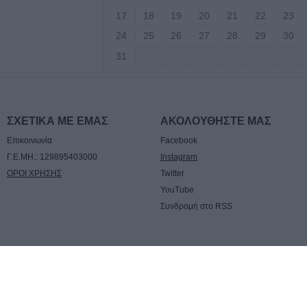
Τσιώρα
17
18
19
20
21
22
23
24
25
26
27
28
29
30
τοδότησης ύψους
31
α
θα υποβάλει ο
λαστήρα
ΣΧΕΤΙΚΑ ΜΕ ΕΜΑΣ
ΑΚΟΛΟΥΘΗΣΤΕ ΜΑΣ
φαση με την
Επικοινωνία
Facebook
λειτουργίας των
Γ.Ε.ΜΗ.: 129895403000
Instagram
 & ολιγομελών
ΟΡΟΙ ΧΡΗΣΗΣ
Twitter
α την σχολική
YouTube
Συνδρομή στο RSS
υγούστου η κηδεία
τούνη
μβαση για τις
a
ικινδύνως