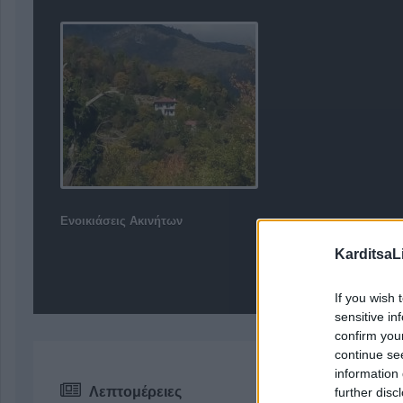
Ενοικιάσεις Ακινήτων
KarditsaL
If you wish 
sensitive in
confirm you
continue se
information 
Λεπτομέρειες
further disc