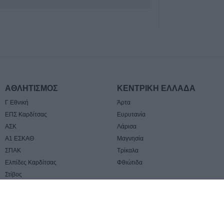
της Ευαγγελίας 
4 Αυγούστου 2026, 18:34
Πρόταση χρημα
440.000 ευρώ γι
αποκαταστάσεις 
Δήμος Λίμνης Π
4 Αυγούστου 2026, 18:14
ΑΘΛΗΤΙΣΜΟΣ
ΚΕΝΤΡΙΚΗ ΕΛΛΑΔΑ
Υπεγράφη η από
Γ Εθνική
Άρτα
οριστικοποίηση 
ΕΠΣ Καρδίτσας
Ευρυτανία
τμημάτων ΕΠΑΛ
ΑΣΚ
Λάρισα
στη Θεσσαλία γι
Α1 ΕΣΚΑΘ
Μαγνησία
χρονιά 2026-27
ΣΠΑΚ
Τρίκαλα
4 Αυγούστου 2026, 17:31
Ελπίδες Καρδίτσας
Φθιώτιδα
Την Τετάρτη 5 Α
Στίβος
της Μαρίκας Πα
4 Αυγούστου 2026, 17:17
Υπογράφηκε η σύ
Copyright © 2009 - 2026 Karditsalive.net. All rights reserved.
Κατασκευή ιστοσελίδων Centiv
κατεδαφίσεις επ