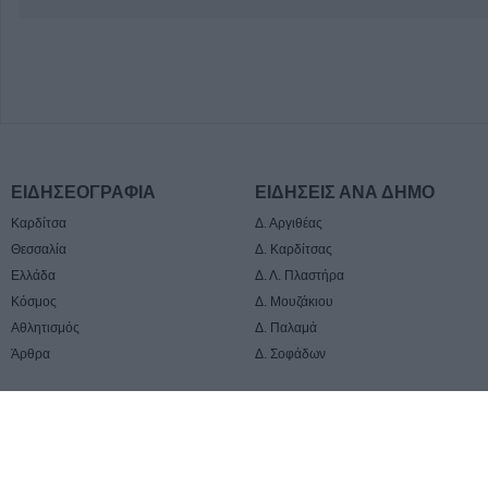
ΕΙΔΗΣΕΟΓΡΑΦΙΑ
ΕΙΔΗΣΕΙΣ ΑΝΑ ΔΗΜΟ
Καρδίτσα
Δ. Αργιθέας
Θεσσαλία
Δ. Καρδίτσας
Ελλάδα
Δ. Λ. Πλαστήρα
Κόσμος
Δ. Μουζάκιου
Αθλητισμός
Δ. Παλαμά
Άρθρα
Δ. Σοφάδων