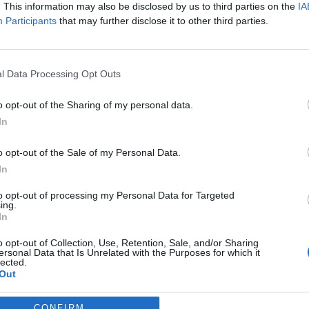
. This information may also be disclosed by us to third parties on the
IA
Participants
that may further disclose it to other third parties.
ος
ρό
l Data Processing Opt Outs
ΤΕΛΕΥΤΑΙ
τά
Αρχιτεκτονικές μ
o opt-out of the Sharing of my personal data.
Μια πιο μοντέρν
In
χώρου σας, με ά
αι
& στυλ!
o opt-out of the Sale of my Personal Data.
η.
In
4 Αυγούστου 2026, 23:32
Με το δεξί στο 
to opt-out of processing my Personal Data for Targeted
1000 του Μόντρε
ing.
λα
In
Τσιτσιπάς
4 Αυγούστου 2026, 23:24
o opt-out of Collection, Use, Retention, Sale, and/or Sharing
ersonal Data that Is Unrelated with the Purposes for which it
Νέα απόφαση γι
lected.
Out
πληγέντων στην
από τις πλημμύρ
Σεπτεμβρίου 20
CONFIRM