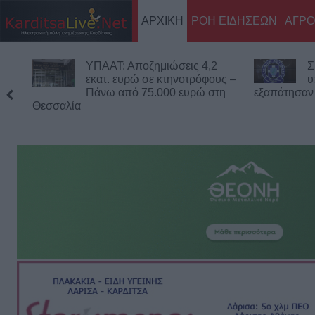
ΑΡΧΙΚΗ
ΡΟΗ ΕΙΔΗΣΕΩΝ
ΑΓΡΟ
Σκόπελος: Προσποιήθηκαν
Π
υπάλληλο του ΔΕΔΔΗΕ και
α
εξαπάτησαν ηλικιωμένη
σ
της Συκεών
το "Δέλτα" -