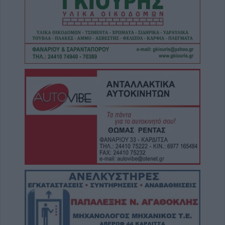
6 Αυγούστου 2026, 19:29
Τροχαίο στην Αγιά: Μοτοσικλέτα
συγκρούστηκε με νταλίκα – Στο νοσοκομείο
ο οδηγός
6 Αυγούστου 2026, 19:15
Άνω Λιόσια: Συνελήφθησαν δύο άνδρες για
τον θάνατο 72χρονου που βρέθηκε σε
αυτοκίνητο
6 Αυγούστου 2026, 17:50
Την Παρασκευή 7 Αυγούστου η κηδεία του
Αθανάσιου Ταξιάρχη
6 Αυγούστου 2026, 17:46
Πυρκαγιά σε γεωργική έκταση στην Κρήνη
Φαρσάλων – Μεγάλη κινητοποίηση της
Πυροσβεστικής (+Βίντεο)
6 Αυγούστου 2026, 17:36
Δημόσιες Σ.Α.Ε.Κ.: 860 τμήματα και 95