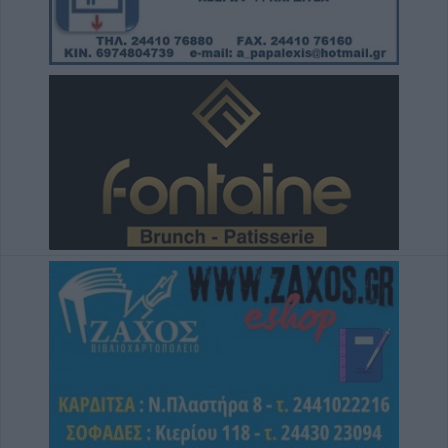
ειδικότητες για το 2026-2027
6 Αυγούστου 2026, 17:21
Την Παρασκευή (7/8) η δεύτερη καταβολή
του βοηθήματος του ΛΑΕ-ΟΠΕΚΑ
6 Αυγούστου 2026, 16:31
Νεκρός 75χρονος σε αγροτική περιοχή του
Δομενίκου – Πιθανό παθολογικό αίτιο
6 Αυγούστου 2026, 16:27
Απολογισμός ΕΛ.ΑΣ. Θεσσαλίας: 574
συλλήψεις και δεκάδες εξιχνιάσεις τον Ιούλιο
6 Αυγούστου 2026, 16:09
ΥΠΑΑΤ: 38,1 εκατ. ευρώ για την ενίσχυση
κτηνοτρόφων που επλήγησαν από
ζωονόσους
6 Αυγούστου 2026, 15:26
Προγραμματισμένες διακοπές
ηλεκτροδότησης την Παρασκευή (7/8) σε