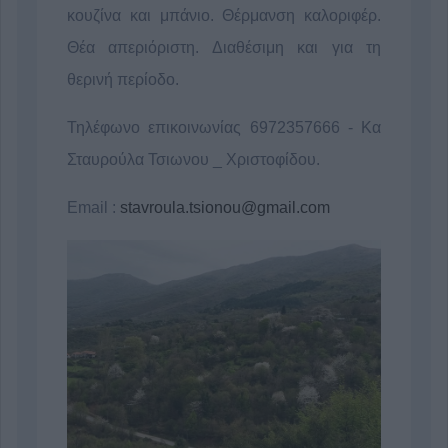
κουζίνα και μπάνιο. Θέρμανση καλοριφέρ.
Θέα απεριόριστη. Διαθέσιμη και για τη
θερινή περίοδο.
Τηλέφωνο επικοινωνίας 6972357666 - Κα
Σταυρούλα Τσιωνου _ Χριστοφίδου.
Email :
stavroula.tsionou@gmail.com