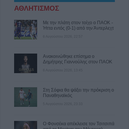
Ιτέα, Άγιο Γεώργιο, Γεώργιο Καραϊσκάκη,
ΑΘΛΗΤΙΣΜΟΣ
Κρανιά, Καππά, Φύλλο και Αμπελώνα
6 Αυγούστου 2026, 15:00
Με την πλάτη στον τοίχο ο ΠΑΟΚ -
Εντοπίστηκε νέα μεγάλη φυτεία κάνναβης
Ήττα εντός (0-1) από την Άντερλεχτ
στην Φθιώτιδα
6 Αυγούστου 2026, 22:57
6 Αυγούστου 2026, 14:36
1 νεκρός και 22 τραυματίες σε 20 τροχαία
ατυχήματα τον Ιούλιο στη Θεσσαλία
Ανακοινώθηκε επίσημα ο
Δημήτρης Γιαννούλης στον ΠΑΟΚ
6 Αυγούστου 2026, 14:32
6 Αυγούστου 2026, 13:45
ΥΠΑΑΤ: Άνοιξε η πλατφόρμα για ενισχύσεις
de minimis ύψους 24,6 εκατ. ευρώ σε
παραγωγούς
Στη Σόφια θα ψάξει την πρόκριση ο
6 Αυγούστου 2026, 14:26
Παναθηναϊκός
5 Αυγούστου 2026, 23:33
Ο Φονσέκα απέκλεισε τον Τσιτσιπά