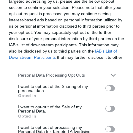
targeted advertising by us, please use the below opt-out
section to confirm your selection. Please note that after your
Η εταιρεία ΘΑΛΑΣΣΙΟΣ ΚΟΣΜΟΣ Α.Ε.Β.Ε. επιθυμεί να προσλάβει Αποθηκάριο
Η Αποκατάσταση Α.Ε. αναζητά για εργασία Νοσηλευτές και Βοηθούς Νοσηλευτές
opt-out request is processed you may continue seeing
interest-based ads based on personal information utilized by
us or personal information disclosed to third parties prior to
your opt-out. You may separately opt-out of the further
disclosure of your personal information by third parties on the
IAB’s list of downstream participants. This information may
also be disclosed by us to third parties on the
IAB’s List of
Downstream Participants
that may further disclose it to other
third parties.
Personal Data Processing Opt Outs
I want to opt-out of the Sharing of my
ΤΕΛΕΥΤΑΙΑ ΝΕΑ
personal data.
Opted In
Με την πλάτη στον τοίχο ο ΠΑΟΚ - Ήττα
εντός (0-1) από την Άντερλεχτ
I want to opt-out of the Sale of my
Personal Data.
6 Αυγούστου 2026, 22:57
Opted In
Πλήρως επισκέψιμοι δύο αρχαιολογικοί
I want to opt-out of processing my
χώροι στο ν. Καρδίτσας, δυνατότητα
Personal Data for Targeted Advertising.