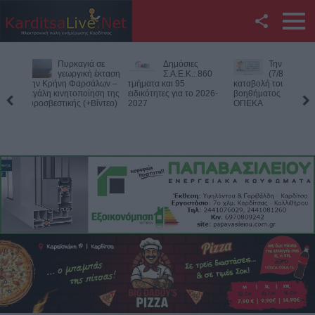
Facebook
Δημόσιες
Την Παρασκευή
Νεκρός
Twitter
Σ.Α.Ε.Κ.: 860
(7/8) η δεύτερη
75χρονος
τμήματα και 95
καταβολή του
αγροτική
ειδικότητες για το 2026-
βοηθήματος του ΛΑΕ-
περιοχή του Δομεν
YouTube
2027
ΟΠΕΚΑ
Πιθανό παθολογικό
Αναζήτηση
RSS
Επικοινωνία με το
KarditsaLive.Net