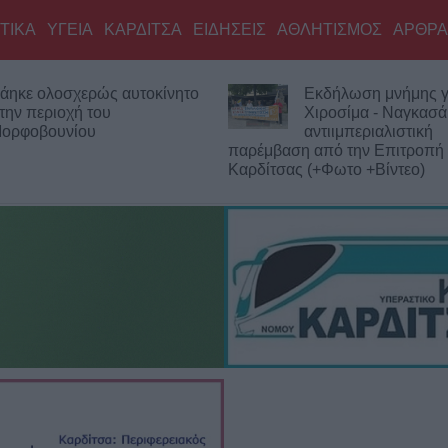
ΤΙΚΑ
ΥΓΕΙΑ
ΚΑΡΔΙΤΣΑ
ΕΙΔΗΣΕΙΣ
ΑΘΛΗΤΙΣΜΟΣ
ΑΡΘΡΑ
κδήλωση μνήμης για
Ο Φονσέκα απέκλεισ
ιροσίμα - Ναγκασάκι και
Τσιτσιπά από το Mas
ντιιμπεριαλιστική
Μόντρεαλ
από την Επιτροπή Ειρήνης
+Φωτο +Βίντεο)