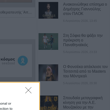
Ανακοινώθηκε επίσημα ο
Δημήτρης Γιαννούλης
Ψυχίατρος - Ψυχοθεραπευτής 'Αποστολίκας Απόστολος'
Ρευματολόγος "Γεωργία Τσέλιου - Κατσούλη"
στον ΠΑΟΚ
6 Αυγούστου 2026, 13:45
Στη Σόφια θα ψάξει την
πρόκριση ο
Παναθηναϊκός
5 Αυγούστου 2026, 23:33
Ο Φονσέκα απέκλεισε τον
Τσιτσιπά από το Masters
του Μόντρεαλ
5 Αυγούστου 2026, 20:30
Η εταιρεία ΘΑΛΑΣΣΙΟΣ ΚΟΣΜΟΣ Α.Ε.Β.Ε. επιθυμεί να προσλάβει Αποθηκάριο
Η Αποκατάσταση Α.Ε. αναζητά για εργασία Νοσηλευτές και Βοηθούς Νοσηλευτές
Σπουδαία μεταγραφική
κίνηση για την Α.Ε.
sonal or
Μουζακίου με την
ection to