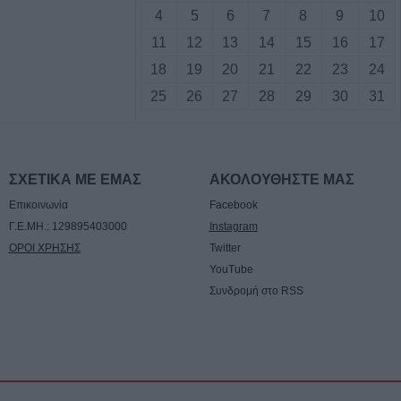
4
5
6
7
8
9
10
παραγωγούς
11
12
13
14
15
16
17
18
19
20
21
22
23
24
7/8) η δεύτερη
εκνες και
25
26
27
28
29
30
31
ρες ή τρίτεκνους
 μονογονείς
γαριασμού
ς
ΣΧΕΤΙΚΑ ΜΕ ΕΜΑΣ
ΑΚΟΛΟΥΘΗΣΤΕ ΜΑΣ
Επικοινωνία
Facebook
πίσημα ο
Γ.Ε.ΜΗ.: 129895403000
Instagram
ούλης στον ΠΑΟΚ
ΟΡΟΙ ΧΡΗΣΗΣ
Twitter
YouTube
Συνδρομή στο RSS
 τουριστικό
οφοριών στη
στανιάς -
 Ραχούλας