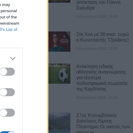
απόκτηση του Γιάννη
ou may
Σκόνδρα
 personal
5 Αυγούστου 2026, 19:38
out of the
 downstream
B’s List of
Στη Χαλ με 20 εκατ. ευρώ
Α ΝΕΑ
ο Κωνσταντής Τζολάκης!
5 Αυγούστου 2026, 12:53
νελήφθησαν δύο
θάνατο 72χρονου
αυτοκίνητο
Ανάκληση ειδικής
αθλητικής αναγνώρισης
για τέσσερα
7 Αυγούστου η
ποδοσφαιρικά σωματεία
άσιου Ταξιάρχη
της Καρδίτσας
5 Αυγούστου 2026, 10:15
ργική έκταση
ρσάλων – Μεγάλη
27ος Κολυμβητικός
ης Πυροσβεστικής
Διάπλους Λίμνης
Πλαστήρα: Οι νικητές των
αγώνων