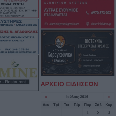
τρόφων που
 ζωονόσους
νες διακοπές
 την Παρασκευή
ιο Γεώργιο,
άκη, Κρανιά,
αι Αμπελώνα
 μεγάλη φυτεία
Φθιώτιδα
ΑΡΧΕΙΟ ΕΙΔΗΣΕΩΝ
τραυματίες σε 20
α τον Ιούλιο στη
«
Ιούλιος 2016
»
Δευ
Τρί
Τετ
Πέμ
Παρ
Σάβ
Κυρ
 πλατφόρμα για
1
2
3
inimis ύψους 24,6