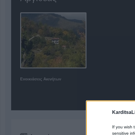
Ενοικιάσεις Ακινήτων
KarditsaL
If you wish 
sensitive in