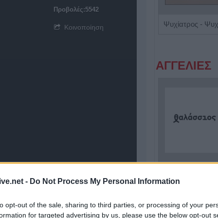
Προβολές:5542
Κλινική Διαιτολόγος - Διατροφολόγος "Δήμητρα Λ. Στρατίκη"
Κοινοποίηση
ΑΓΓΕΛΙΕΣ
Πωλείται μονοκατοικία τριών επιπέδων στο καταπράσινο Πευκόφυτο Καρδίτσας
ive.net -
Do Not Process My Personal Information
to opt-out of the sale, sharing to third parties, or processing of your per
formation for targeted advertising by us, please use the below opt-out s