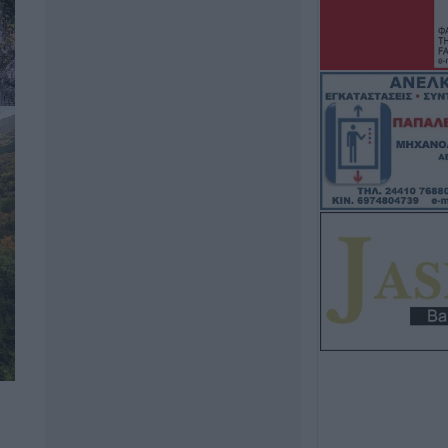
ενίσχυση κτηνο
επλήγησαν από
6 Αυγούστου 2026, 15:26
Προγραμματισμέ
ηλεκτροδότησης
(7/8) σε Ιτέα, Άγ
Γεώργιο Καραϊσκ
Καππά, Φύλλο κ
6 Αυγούστου 2026, 15:00
Εντοπίστηκε νέα
κάνναβης στην 
6 Αυγούστου 2026, 14:36
1 νεκρός και 22 
τροχαία ατυχήματ
Θεσσαλία
6 Αυγούστου 2026, 14:32
ΥΠΑΑΤ: Άνοιξε η
ενισχύσεις de m