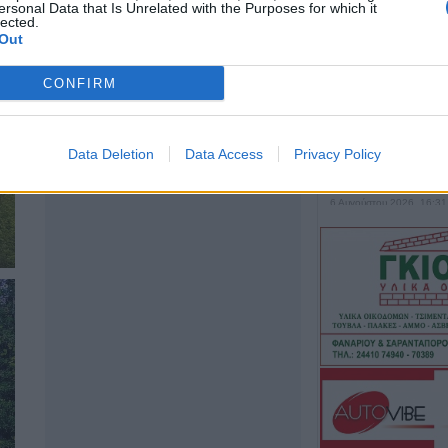
ersonal Data that Is Unrelated with the Purposes for which it
lected.
Δημόσιες Σ.Α.Ε.
Out
και 95 ειδικότητε
2027
CONFIRM
6 Αυγούστου 2026, 17:21
Την Παρασκευή (
καταβολή του β
Data Deletion
Data Access
Privacy Policy
ΛΑΕ-ΟΠΕΚΑ
6 Αυγούστου 2026, 16:31
Νεκρός 75χρονο
περιοχή του Δομ
παθολογικό αίτι
6 Αυγούστου 2026, 16:27
Απολογισμός ΕΛ
574 συλλήψεις κ
εξιχνιάσεις τον Ι
6 Αυγούστου 2026, 16:09
ΥΠΑΑΤ: 38,1 εκα