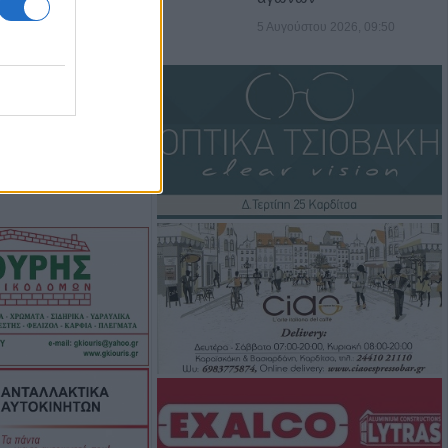
Κ.: 860 τμήματα
5 Αυγούστου 2026, 09:50
ς για το 2026-
7/8) η δεύτερη
οηθήματος του
ς σε αγροτική
ενίκου – Πιθανό
ο
.ΑΣ. Θεσσαλίας:
αι δεκάδες
ούλιο
τ. ευρώ για την