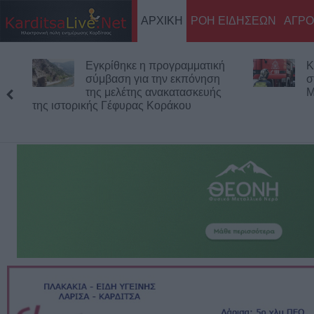
ΑΡΧΙΚΗ
ΡΟΗ ΕΙΔΗΣΕΩΝ
ΑΓΡΟ
Κάηκε ολοσχερώς αυτοκίνητο
Ε
στην περιοχή του
Χ
Μορφοβουνίου
α
παρέμβαση 
Καρδίτσας (