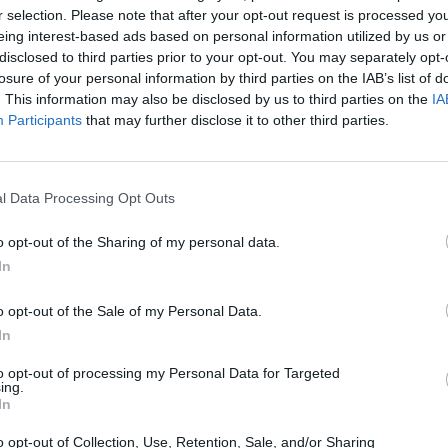
r selection. Please note that after your opt-out request is processed y
eing interest-based ads based on personal information utilized by us or
disclosed to third parties prior to your opt-out. You may separately opt-
ος
losure of your personal information by third parties on the IAB’s list of
. This information may also be disclosed by us to third parties on the
IA
ρό
Participants
that may further disclose it to other third parties.
ΤΕΛΕΥΤΑΙ
τά
Άνω Λιόσια: Συ
άνδρες για τον 
l Data Processing Opt Outs
που βρέθηκε σε 
αι
6 Αυγούστου 2026, 17:50
o opt-out of the Sharing of my personal data.
η.
In
Την Παρασκευή 
κηδεία του Αθαν
o opt-out of the Sale of my Personal Data.
6 Αυγούστου 2026, 17:46
λα
In
Πυρκαγιά σε γεω
στην Κρήνη Φα
to opt-out of processing my Personal Data for Targeted
ing.
κινητοποίηση τ
In
(+Βίντεο)
o opt-out of Collection, Use, Retention, Sale, and/or Sharing
6 Αυγούστου 2026, 17:36