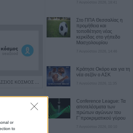
7 Αυγούστου 2026, 18:41
Στο ΠΠΑ Θεσσαλίας η
προμήθεια και
τοποθέτηση νέας
κερκίδας στο γήπεδο
Μασχολουρίου
7 Αυγούστου 2026, 14:46
Κράτησε Οκόρο και για τη
νέα σεζόν ο ΑΣΚ
Η εταιρεία ΘΑΛΑΣΣΙΟΣ ΚΟΣΜΟΣ Α.Ε.Β.Ε. επιθυμεί να προσλάβει Αποθηκάριο
Η Αποκατάσταση Α.Ε. αναζητά για εργασία Νοσηλευτές και Βοηθούς Νοσηλευτές
7 Αυγούστου 2026, 11:35
Conference League: Τα
αποτελέσματα των
πρώτων αγώνων του
Γ΄προκριματικού γύρου
sonal or
7 Αυγούστου 2026, 00:10
ection to