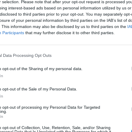
r selection. Please note that after your opt-out request is processed y
eing interest-based ads based on personal information utilized by us or
disclosed to third parties prior to your opt-out. You may separately opt-
ΤΕΛΕΥΤΑΙ
losure of your personal information by third parties on the IAB’s list of
ώς
Κύπελλο Ελλάδα
. This information may also be disclosed by us to third parties on the
IA
πρόγραμμα του 
Participants
that may further disclose it to other third parties.
ης
προκριματικού 
ν,
7 Αυγούστου 2026, 18:41
το
l Data Processing Opt Outs
Το Σάββατο 8 Αυ
ει
της Αθανασίας 
o opt-out of the Sharing of my personal data.
7 Αυγούστου 2026, 18:20
In
Συμμαχία Υπέρ 
Σκιές για το κόσ
o opt-out of the Sale of my Personal Data.
τον τρόπο και τ
In
δημοπράτησης τ
δεξαμενών της Π
to opt-out of processing my Personal Data for Targeted
ing.
Αρχής Κουρέτα
το
In
7 Αυγούστου 2026, 18:00
o opt-out of Collection, Use, Retention, Sale, and/or Sharing
Υπό έλεγχο η φω
ersonal Data that Is Unrelated with the Purposes for which it