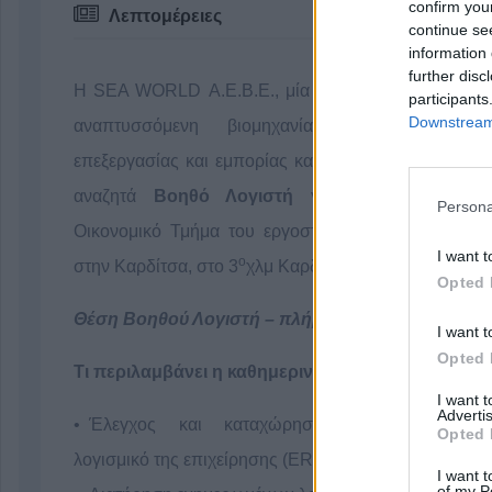
confirm you
Λεπτομέρειες
continue se
information 
further disc
Η SEA WORLD Α.Ε.Β.Ε., μία παγιωμένη και συνεχ
participants
Downstream 
αναπτυσσόμενη βιομηχανία στον κλάδο τ
επεξεργασίας και εμπορίας κατεψυγμένων αλιευμάτω
αναζητά
Βοηθό Λογιστή
για να στελεχώσει 
Persona
Οικονομικό Τμήμα του εργοστασίου της, που εδρεύ
I want t
ο
στην Καρδίτσα, στο 3
χλμ Καρδίτσας – Τρικάλων.
Opted 
Θέση Βοηθού Λογιστή – πλήρους απασχόλησης
I want t
Opted 
Τι περιλαμβάνει η καθημερινότητα!
I want 
Advertis
Έλεγχος και καταχώρηση παραστατικών σ
Opted 
λογισμικό της επιχείρησης (ERP)
I want t
of my P