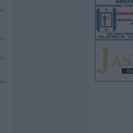
εκατ. ευρώ για 
κτηνοτροφίας
τε
7 Αυγούστου 2026, 16:06
2,3 εκατ. ευρώ α
Παιδείας για τη 
στο Πανεπιστήμ
ών
7 Αυγούστου 2026, 15:39
Υπεγράφη η σύμ
ια
για την αποκατά
οδικό δίκτυο των
Βραγκιανών, Στε
Καρυάς, Ελληνι
υν
7 Αυγούστου 2026, 15:34
Ιερά Μητρόπολη
 –
Μητροπολίτη κ. 
διήμερο 8 & 9 Α
7 Αυγούστου 2026, 15:07
Άνοιξε η πρόσκ