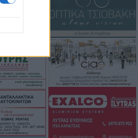
υμπο –
υνάμεις στο
 πυροσβεστικές
υρκαγιά σε
ταση στο Στεφάνι
γούστου η κηδεία
ρβανίτη - Αδάμου
έξοδος του
ιάδες επιβάτες
τα λιμάνια
οι πόροι 12,5