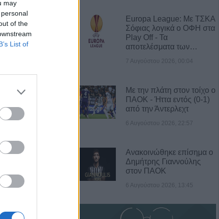
ou may
 personal
Europa League: Με ΤΣΚΑ
out of the
Α ΝΕΑ
Σόφιας λογικά ο ΟΦΗ στα
 downstream
Play Off - Τα
ς: Το πλήρες
B’s List of
αποτελέσματα των…
2ου
7 Αυγούστου 2026, 00:04
γύρου
Με την πλάτη στον τοίχο ο
γούστου η κηδεία
ΠΑΟΚ - Ήττα εντός (0-1)
Βρέκου
από την Άντερλεχτ
6 Αυγούστου 2026, 22:57
των Πολιτών:
τος, τους όρους,
Ανακοινώθηκε επίσημα ο
ον φορέα
Δημήτρης Γιαννούλης
ων κολυμβητικών
στον ΠΑΟΚ
εριφερειακής
6 Αυγούστου 2026, 13:45
τιά σε δύσβατο