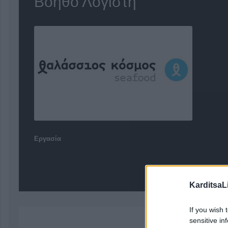
Βοηθό Λογιστή
Εργασία
KarditsaL
If you wish 
sensitive in