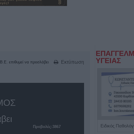
ΕΠΑΓΓΕΛΜ
ΥΓΕΙΑΣ
Εκτύπωση
.Ε. επιθυμεί να προσλάβει
ΣΜΟΣ
βει
Διαιτολόγος - Διατροφολόγος "Νικόλαος Ι. Ντελής"
Προβολές:3867