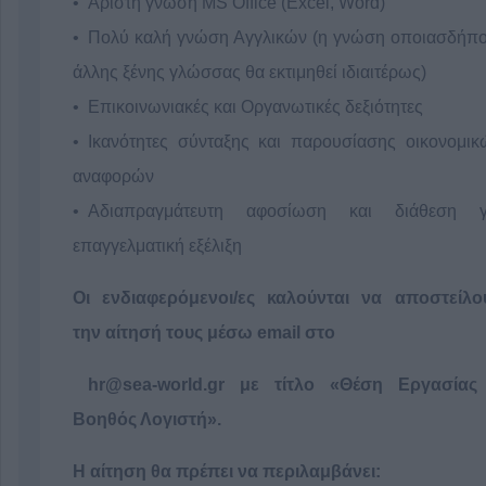
Άριστη γνώση MS Office (Excel, Word)
Πολύ καλή γνώση Αγγλικών (η γνώση οποιασδήπο
άλλης ξένης γλώσσας θα εκτιμηθεί ιδιαιτέρως)
Επικοινωνιακές και Οργανωτικές δεξιότητες
Ικανότητες σύνταξης και παρουσίασης οικονομικ
αναφορών
Αδιαπραγμάτευτη αφοσίωση και διάθεση γ
επαγγελματική εξέλιξη
Οι ενδιαφερόμενοι/ες καλούνται να αποστείλο
την αίτησή τους μέσω email
στο
hr
@sea
-world
.gr
με τίτλο «Θέση Εργασίας
Βοηθός Λογιστή».
Η αίτηση θα πρέπει να περιλαμβάνει: