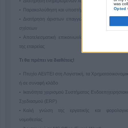
Διατήρηση ενημερωμένων λογιστικών αρχείων
was col
Opted 
Παρακολούθηση και υποστήριξη MyData
Διατήρηση άριστων επαγγελματικών – πελατειακ
σχέσεων
Αποτελεσματική επικοινωνία μεταξύ των τμημάτ
της εταιρείας
Τι θα πρέπει να διαθέτεις!
Πτυχίο ΑΕΙ/ΤΕΙ στη Λογιστική, τα Χρηματοοικονομικ
ή σε συναφή κλάδο
Ικανότητα χειρισμού Συστήματος Ενδοεπιχειρησιακ
Σχεδιασμού (ERP)
Καλή γνώση της εργατικής και φορολογικ
νομοθεσίας