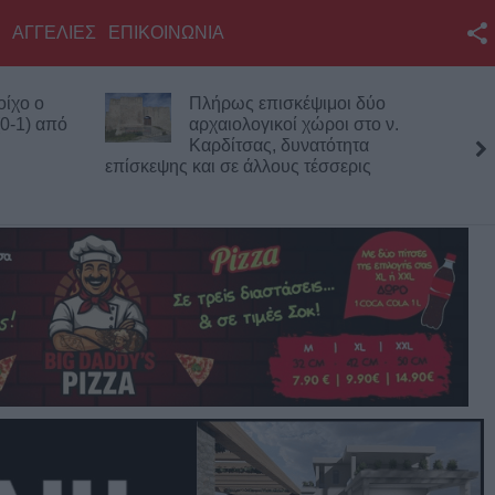
ΑΓΓΕΛΙΕΣ
ΕΠΙΚΟΙΝΩΝΙΑ
Facebook
οίχο ο
Πλήρως επισκέψιμοι δύο
Twitter
(0-1) από
αρχαιολογικοί χώροι στο ν.
Καρδίτσας, δυνατότητα
YouTube
επίσκεψης και σε άλλους τέσσερις
Αναζήτηση
RSS
Επικοινωνία με το
KarditsaLive.Net