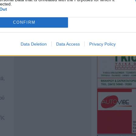
lected.
σημείο στον Όλ
Out
Παραμένουν οι δ
σημείο
ών
CONFIRM
7 Αυγούστου 2026, 17:07
Ενισχύθηκαν οι
ων
δυνάμεις στην π
Data Deletion
Data Access
Privacy Policy
αγροτοδασική έκ
Κορίνθου
7 Αυγούστου 2026, 16:58
Το Σάββατο 8 Αυ
ά,
του Δημήτριου Α
7 Αυγούστου 2026, 16:51
ού
Κορυφώνεται η 
Αυγούστου – Χιλ
αναχωρούν από 
ής
7 Αυγούστου 2026, 16:36
ΥΠΑΑΤ: Πρόσθετ