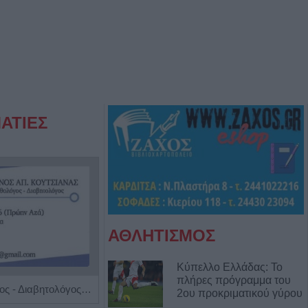
ΑΤΙΕΣ
ΑΘΛΗΤΙΣΜΟΣ
Κύπελλο Ελλάδας: Το
πλήρες πρόγραμμα του
Ειδικός Παθολόγος - Διαβητολόγος 'Κωνσταντίνος Απ. Κουτσιανάς"
Ειδικός Ενδοκρινολόγος - Διαβητολόγος 'Χριστίνα Γ. Σακκά'
2ου προκριματικού γύρου