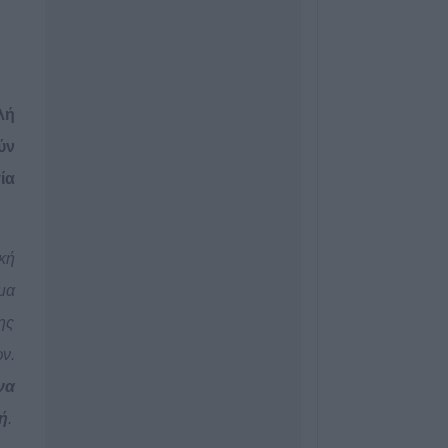
Περιφέρεια Θεσσ
Δήμο Παλαμά γι
πριν την μετεγκ
Μεταμόρφωσης
7 Αυγούστου 2026, 15:02
λή
Στο ΠΠΑ Θεσσαλ
ύν
και τοποθέτηση 
ία
γήπεδο Μασχολ
7 Αυγούστου 2026, 14:46
Απορρίφθηκαν α
κή
εισαγγελέα του 
αιτήσεις για τη
μα
αρχείο της υπόθ
ης
τηλεφωνικών υ
ν.
7 Αυγούστου 2026, 14:26
Επιχορηγήσεις 
να
το Υπ. Πολιτισμ
ή
.
πολιτιστικά φεσ