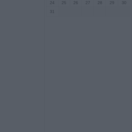
24
25
26
27
28
29
30
αλίας προς το
α πρόδρομα έργα
31
ατάσταση της
ίας η προμήθεια
νέας κερκίδας στο
ουρίου
πό τον
Αρείου Πάγου οι
ν ανάσυρση από το
εσης των
ποκλοπών
15.000 ευρώ από
ού για δύο
τιβάλ που