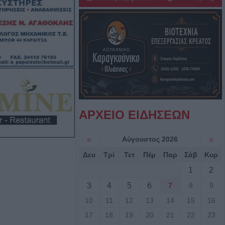
την προστασία της
πό το Υπ.
φοιτητική στέγη
ιο Θεσσαλίας
βαση του έργου
σταση ζημιών στο
ΑΡΧΕΙΟ ΕΙΔΗΣΕΩΝ
 Τ.Κ.
φανιάδας,
κών και Δροσάτου
«
Αύγουστος 2026
»
Δευ
Τρί
Τετ
Πέμ
Παρ
Σάβ
Κυρ
: Πρόγραμμα
1
2
Τιμόθεου το
3
4
5
6
7
8
9
υγούστου
10
11
12
13
14
15
16
17
18
19
20
21
22
23
ληση από την