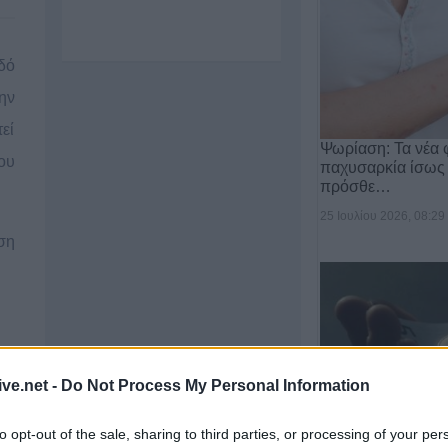
δό
ην
εί
Ψωρίαση: Τα νέα 
ου
παχυσαρκία ίσως
πρόσθε…
25 Ιουλίου 2026, 08:29
ση
ive.net -
Do Not Process My Personal Information
to opt-out of the sale, sharing to third parties, or processing of your per
Επιστήμη- Υγεία: 