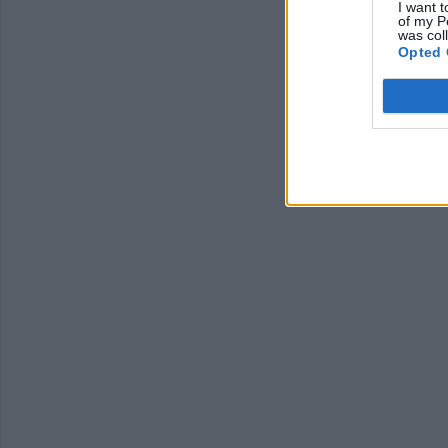
I want t
of my P
was col
Opted 