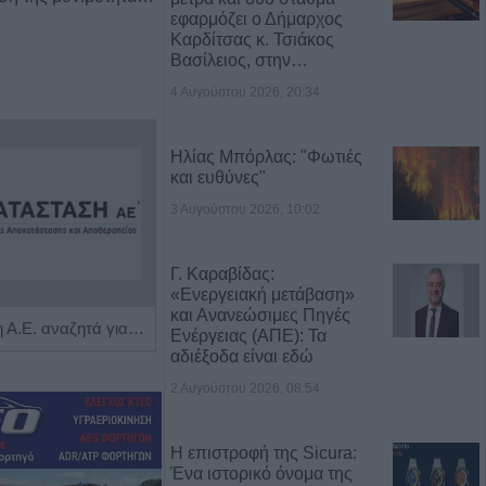
εφαρμόζει ο Δήμαρχος
Καρδίτσας κ. Τσιάκος
Βασίλειος, στην…
4 Αυγούστου 2026, 20:34
Ηλίας Μπόρλας: "Φωτιές
και ευθύνες"
3 Αυγούστου 2026, 10:02
Γ. Καραβίδας:
«Ενεργειακή μετάβαση»
και Ανανεώσιμες Πηγές
Η Αποκατάσταση Α.Ε. αναζητά για εργασία Νοσηλευτές και Βοηθούς Νοσηλευτές
Πωλείται μονοκατοικία τριών επιπέδων στο καταπράσινο Πευκόφυτο Καρδίτσας
Ενέργειας (ΑΠΕ): Τα
αδιέξοδα είναι εδώ
2 Αυγούστου 2026, 08:54
Η επιστροφή της Sicura:
Ένα ιστορικό όνομα της