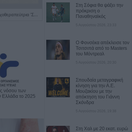
Στη Σόφια θα ψάξει την
πρόκριση ο
Ψυχολόγος - Ψυχοθεραπεύτρια 'Στάμου Ειρήνη'
Ιατρός Βιοπαθολόγος - Μικροβιολόγος 'Παγάνα Μάγδα'
Παναθηναϊκός
5 Αυγούστου 2026, 23:33
Ο Φονσέκα απέκλεισε τον
Τσιτσιπά από το Masters
του Μόντρεαλ
5 Αυγούστου 2026, 20:30
Σπουδαία μεταγραφική
κίνηση για την Α.Ε.
ης νόσου των
Μουζακίου με την
ν Ελλάδα το 2025
απόκτηση του Γιάννη
Σκόνδρα
5 Αυγούστου 2026, 19:38
Στη Χαλ με 20 εκατ. ευρώ