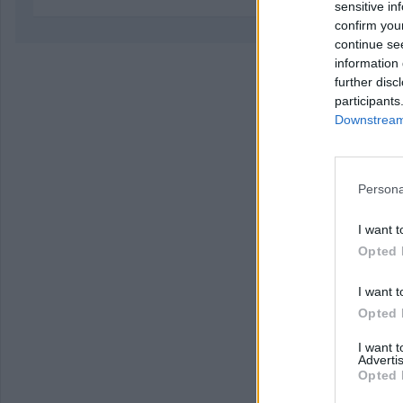
sensitive in
confirm you
continue se
information 
further disc
participants
Downstream 
Persona
I want t
Opted 
I want t
Opted 
I want 
Advertis
Opted 