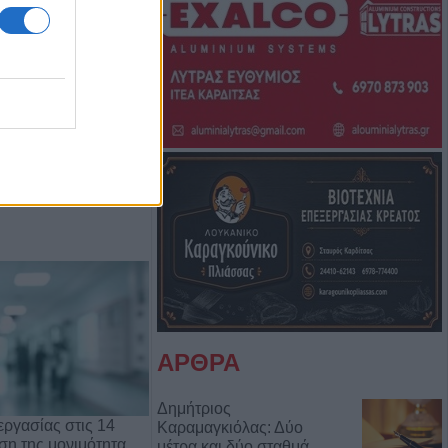
Μπάμπη Πούλιου
Αντιδημάρχου
ΑΡΘΡΑ
Δημήτριος
ργασίας στις 14
Καραμαγκιόλας: Δύο
ρση της μονιμότητα…
μέτρα και δύο σταθμά