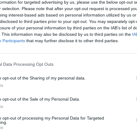
formation for targeted advertising by us, please use the below opt-out s
δυσκολίες επιταχ
r selection. Please note that after your opt-out request is processed y
24 Ιουλίου 2026, 10:19
eing interest-based ads based on personal information utilized by us or
disclosed to third parties prior to your opt-out. You may separately opt-
losure of your personal information by third parties on the IAB’s list of
. This information may also be disclosed by us to third parties on the
IA
Participants
that may further disclose it to other third parties.
l Data Processing Opt Outs
o opt-out of the Sharing of my personal data.
In
Υγεία: Ο θόρυβος
τον κίνδυνο εμφ
o opt-out of the Sale of my Personal Data.
21 Ιουλίου 2026, 10:18
In
to opt-out of processing my Personal Data for Targeted
ing.
In