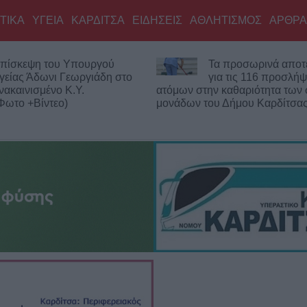
ΤΙΚΑ
ΥΓΕΙΑ
ΚΑΡΔΙΤΣΑ
ΕΙΔΗΣΕΙΣ
ΑΘΛΗΤΙΣΜΟΣ
ΑΡΘΡΑ
Τα προσωρινά αποτελέσματα
Σοφάδες: Ολοκλ
για τις 116 προσλήψεις
ασφαλτόστρωση 
στην καθαριότητα των σχολικών
των οδών Ανθέω
 του Δήμου Καρδίτσας
Κολοκοτρώνη