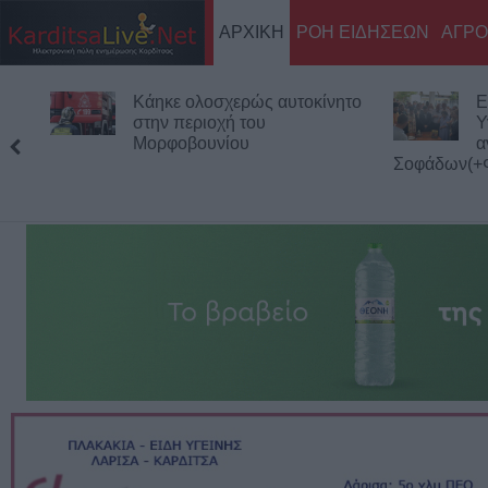
ΑΡΧΙΚΗ
ΡΟΗ ΕΙΔΗΣΕΩΝ
ΑΓΡΟ
κίνητο
Επίσκεψη του Υπουργού
Υγείας Άδωνι Γεωργιάδη στο
ανακαινισμένο Κ.Y.
ατόμων 
Σοφάδων(+Φωτο +Βίντεο)
μονάδων