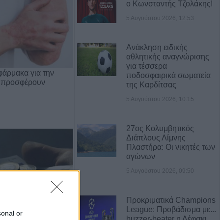
ο Κωνσταντής Τζολάκης!
5 Αυγούστου 2026, 12:53
Ανάκληση ειδικής
αθλητικής αναγνώρισης
για τέσσερα
φάρμακα για την
ποδοσφαιρικά σωματεία
 προσφέρουν
της Καρδίτσας
5 Αυγούστου 2026, 10:15
27ος Κολυμβητικός
Διάπλους Λίμνης
Πλαστήρα: Οι νικητές των
αγώνων
5 Αυγούστου 2026, 09:50
Προκριματικά Champions
League: Προβάδισμα με...
sonal or
Οι οικονομικές
buzzer-beater η Λέφσκι,