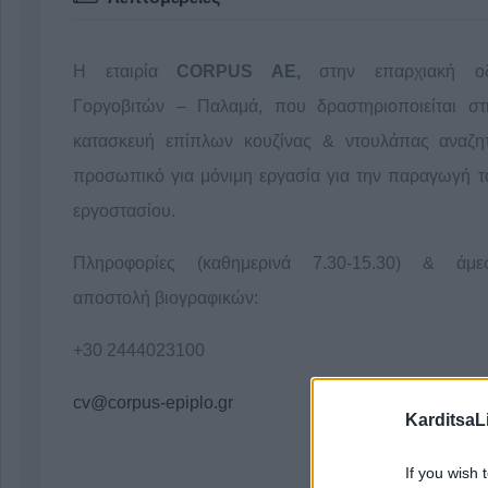
Η εταιρία
CORPUS AE,
στην επαρχιακή ο
Γοργοβιτών – Παλαμά, που δραστηριοποιείται στ
κατασκευή επίπλων κουζίνας & ντουλάπας αναζητ
προσωπικό για μόνιμη εργασία για την παραγωγή τ
εργοστασίου.
Πληροφορίες (καθημερινά 7.30-15.30) & άμε
αποστολή βιογραφικών:
+30 2444023100
cv@corpus-epiplo.gr
KarditsaL
If you wish 