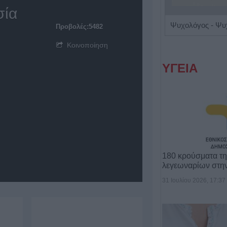
σία
Κλινική Διαιτολόγος - Διατροφολόγος "Δήμητρα Λ. Στρατίκη"
Προβολές:5482
Κοινοποίηση
ΥΓΕΙΑ
180 κρούσματα τ
λεγεωναρίων στη
31 Ιουλίου 2026, 17:37