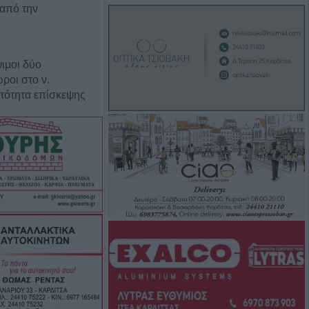
 από την
ιμοι δύο
ροι στο ν.
τότητα επίσκεψης
σσερις
τραμ στη
ω από 20
ί και 13
έκρηξη βόμβας σε
ός και μέτρα
ον Ιό του Δυτικού