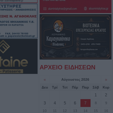
. Κυψέλης
α έπεσε από την
αι σώθηκε στα
ού
ροσβέστες
λικιωμένο μετά
 Νέα Ζωή
ΑΡΧΕΙΟ ΕΙΔΗΣΕΩΝ
ιά: Μοτοσικλέτα
 νταλίκα – Στο
«
Αύγουστος 2026
»
δηγός
Δευ
Τρί
Τετ
Πέμ
Παρ
Σάβ
Κυρ
1
2
νελήφθησαν δύο
3
4
5
6
7
8
9
θάνατο 72χρονου
αυτοκίνητο
10
11
12
13
14
15
16