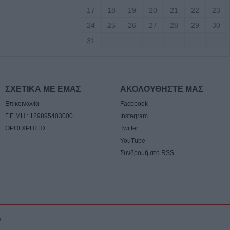
17
18
19
20
21
22
23
7 Αυγούστου η
24
25
26
27
28
29
30
άσιου Ταξιάρχη
31
ργική έκταση
σάλων – Τέθηκε
χο το βράδυ της
ΣΧΕΤΙΚΑ ΜΕ ΕΜΑΣ
ΑΚΟΛΟΥΘΗΣΤΕ ΜΑΣ
ο)
Επικοινωνία
Facebook
Γ.Ε.ΜΗ.: 129895403000
Instagram
Κ.: 860 τμήματα
ΟΡΟΙ ΧΡΗΣΗΣ
Twitter
ς για το 2026-
YouTube
Συνδρομή στο RSS
7/8) η δεύτερη
οηθήματος του
a