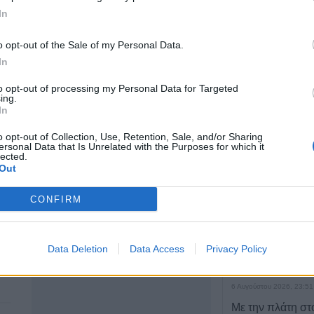
In
Καρδίτσα 43100
o opt-out of the Sale of my Personal Data.
2441304429
ΤΕΛΕΥΤΑΙ
In
6936891321
Conference Lea
to opt-out of processing my Personal Data for Targeted
αποτελέσματα 
ing.
αγώνων του Γ΄π
In
γύρου
o opt-out of Collection, Use, Retention, Sale, and/or Sharing
7 Αυγούστου 2026, 00:10
ersonal Data that Is Unrelated with the Purposes for which it
lected.
Europa League:
Out
λογικά ο ΟΦΗ στα
αποτελέσματα 
CONFIRM
αγώνων στον Γ' 
7 Αυγούστου 2026, 00:04
Data Deletion
Data Access
Privacy Policy
“Ciao espresso b
τώρα η δική σου
6 Αυγούστου 2026, 23:51
Με την πλάτη στ