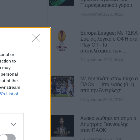
Γ΄προκριματικού γύρου
7 Αυγούστου 2026, 00:10
Europa League: Με ΤΣΚΑ
Σόφιας λογικά ο ΟΦΗ στα
Play Off - Τα
αποτελέσματα των…
sonal or
7 Αυγούστου 2026, 00:04
ection to
ou may
 personal
Με την πλάτη στον τοίχο ο
out of the
ΠΑΟΚ - Ήττα εντός (0-1)
 downstream
από την Άντερλεχτ
Η Αποκατάσταση Α.Ε. αναζητά για εργασία Νοσηλευτές και Βοηθούς Νοσηλευτές
Πωλείται μονοκατοικία τριών επιπέδων στο καταπράσινο Πευκόφυτο Καρδίτσας
B’s List of
6 Αυγούστου 2026, 22:57
Ανακοινώθηκε επίσημα ο
Δημήτρης Γιαννούλης
στον ΠΑΟΚ
6 Αυγούστου 2026, 13:45