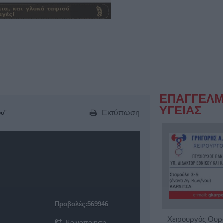
ΕΠΑΓΓΕΛΜ
ΥΓΕΙΑΣ
Εκτύπωση
ου"
Προβολές:569946
Παιδοψυχίατρος "Ευθαλία Τζίλα"
Κοινοποίηση