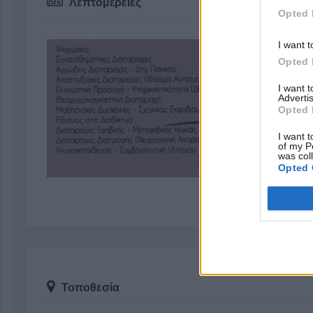
Λεπτομέρειες
Opted 
I want t
Opted 
I want 
Advertis
Opted 
I want t
of my P
was col
Opted 
Τοποθεσία