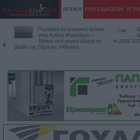
ΑΡΧΙΚΗ
ΡΟΗ ΕΙΔΗΣΕΩΝ
ΑΓΡΟ
υρκαγιά σε γεωργική έκταση
Δημόσιες Σ.Α.Ε.Κ.:
την Κρήνη Φαρσάλων –
τμήματα και 95 ειδικ
έθηκε υπό μερικό έλεγχο το
το 2026-2027
έμπτης (+Βίντεο)