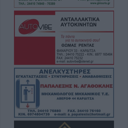
7 Αυγούστου 2026, 10:37
Δωρεάν κρατική αρωγή για την
αποκατάσταση ζημιών σε κτίρια που
επλήγησαν από το σεισμό της 12ης Μαρτίου
2026 στο Δήμο Αργιθέας
7 Αυγούστου 2026, 10:19
Την Παρασκευή 7 Αυγούστου η κηδεία του
Κωνσταντίνου Στυλ. Βασιλάκη
7 Αυγούστου 2026, 10:00
Γουδί: Θανατηφόρα πτώση 53χρονης
γυναίκας από τον 5ο όροφο πολυκατοικίας
7 Αυγούστου 2026, 09:22
Μητέρα και γιος νεκροί σε μετωπική ΙΧ με
φορτηγό στο δρόμο Αμφίπολης - Δράμας
7 Αυγούστου 2026, 09:00
Μία προσφορά και έκπτωση 1% για τον
ανάδοχο του έργου εργασίες