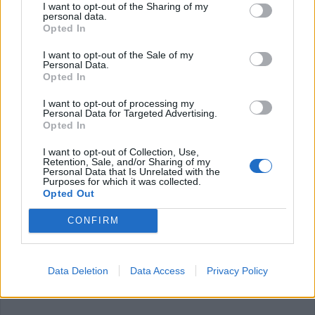
I want to opt-out of the Sharing of my
personal data.
Opted In
I want to opt-out of the Sale of my
Personal Data.
Opted In
I want to opt-out of processing my
Personal Data for Targeted Advertising.
Σέρρες: Νεκρός 69χρονος μετά από
Opted In
ανατροπή τρακτέρ
I want to opt-out of Collection, Use,
Retention, Sale, and/or Sharing of my
Personal Data that Is Unrelated with the
Τη ζωή του έχασε 69χρονος, όταν το τρακτέρ που
Purposes for which it was collected.
Opted Out
οδηγούσε ανετράπη, στην περιοχή του Στρυμονικού
Σερρών.
CONFIRM
Κατηγορία
Κοινωνικές - Αστυνομικές
29 Ιουλίου 2026, 11:34
Data Deletion
Data Access
Privacy Policy