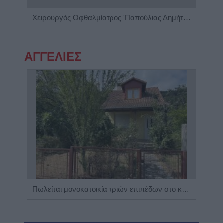
Ειδική Παθολόγος 'Εξάρχου - Παπασπυροπούλου Ευαγγελία'
Χειρουργός Οφθαλμίατρος 'Παπούλιας Δημήτριος'
ΑΓΓΕΛΙΕΣ
Η εταιρεία ΘΑΛΑΣΣΙΟΣ ΚΟΣΜΟΣ Α.Ε.Β.Ε. επιθυμεί να προσλάβει Αποθηκάριο
Πωλείται μονοκατοικία τριών επιπέδων στο καταπράσινο Πευκόφυτο Καρδίτσας