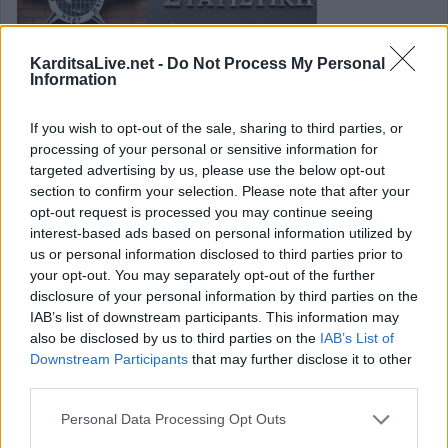
KarditsaLive.net -
Do Not Process My Personal
Information
If you wish to opt-out of the sale, sharing to third parties, or
processing of your personal or sensitive information for
ΕΛΣΤΑΤ: Στο 8% η ανεργία στη χώρα
targeted advertising by us, please use the below opt-out
section to confirm your selection. Please note that after your
τον Ιούνιο του 2026
opt-out request is processed you may continue seeing
interest-based ads based on personal information utilized by
Στο 8% διαμορφώθηκε το ποσοστό της ανεργίας στη χώρα
us or personal information disclosed to third parties prior to
your opt-out. You may separately opt-out of the further
τον Ιούνιο του 2026, έναντι του αναθεωρημένου προς τα
disclosure of your personal information by third parties on the
πάνω 9,2% τον Ιούνιο 2025 και του αναθεωρημένου προς
IAB’s list of downstream participants. This information may
τα κάτω 7,8% τον Μάιο 2026.
also be disclosed by us to third parties on the
IAB’s List of
Downstream Participants
that may further disclose it to other
Κατηγορία
Επικαιρότητα
29 Ιουλίου 2026, 12:39
third parties.
Personal Data Processing Opt Outs
Περισσότερα...