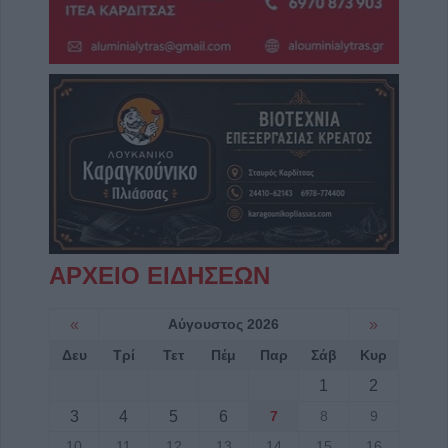
ΑΡΧΕΙΟ ΕΙΔΗΣΕΩΝ
«
Αύγουστος 2026
»
Δευ
Τρί
Τετ
Πέμ
Παρ
Σάβ
Κυρ
1
2
3
4
5
6
7
8
9
10
11
12
13
14
15
16