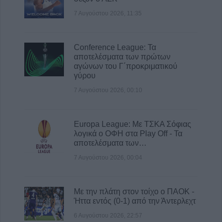
7 Αυγούστου 2026, 00:04
7 Αυγούστου 2026, 11:35
“Ciao espresso bar”: 12 χρόνια τώρα η δική
σου σταθερή αξία!
Conference League: Τα
6 Αυγούστου 2026, 23:51
αποτελέσματα των πρώτων
Με την πλάτη στον τοίχο ο ΠΑΟΚ - Ήττα
αγώνων του Γ΄προκριματικού
εντός (0-1) από την Άντερλεχτ
γύρου
6 Αυγούστου 2026, 22:57
7 Αυγούστου 2026, 00:10
Πλήρως επισκέψιμοι δύο αρχαιολογικοί
χώροι στο ν. Καρδίτσας, δυνατότητα
επίσκεψης και σε άλλους τέσσερις
Europa League: Με ΤΣΚΑ Σόφιας
λογικά ο ΟΦΗ στα Play Off - Τα
6 Αυγούστου 2026, 22:48
αποτελέσματα των…
Σύγκρουση δύο τραμ στη Γερμανία – Πάνω
7 Αυγούστου 2026, 00:04
από 20 τραυματίες
6 Αυγούστου 2026, 21:11
Με την πλάτη στον τοίχο ο ΠΑΟΚ -
Ήττα εντός (0-1) από την Άντερλεχτ
6 Αυγούστου 2026, 22:57