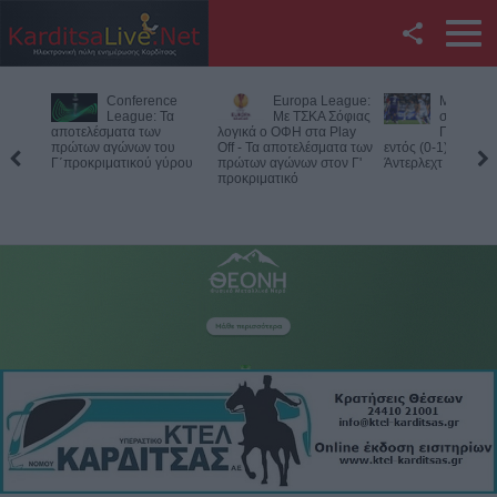
Facebook
Conference
Europa League:
Με την π
Twitter
League: Τα
Με ΤΣΚΑ Σόφιας
στον τοίχ
αποτελέσματα των
λογικά ο ΟΦΗ στα Play
ΠΑΟΚ - Ή
πρώτων αγώνων του
Off - Τα αποτελέσματα των
εντός (0-1) από τη
YouTube
Γ΄προκριματικού γύρου
πρώτων αγώνων στον Γ'
Άντερλεχτ
προκριματικό
Αναζήτηση
RSS
Επικοινωνία με το
KarditsaLive.Net