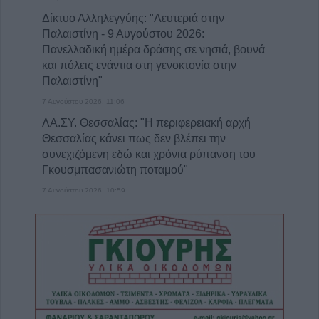
Δίκτυο Αλληλεγγύης: "Λευτεριά στην
Παλαιστίνη - 9 Αυγούστου 2026:
Πανελλαδική ημέρα δράσης σε νησιά, βουνά
και πόλεις ενάντια στη γενοκτονία στην
Παλαιστίνη"
7 Αυγούστου 2026, 11:06
ΛΑ.ΣΥ. Θεσσαλίας: "Η περιφερειακή αρχή
Θεσσαλίας κάνει πως δεν βλέπει την
συνεχιζόμενη εδώ και χρόνια ρύπανση του
Γκουσμπασανιώτη ποταμού"
7 Αυγούστου 2026, 10:59
Άκυρες οι εγκύκλιοι που δεν αναρτώνται στις
ιστοσελίδες των φορέων του δημοσίου από
1ης Οκτωβρίου 2026
7 Αυγούστου 2026, 10:42
Ταϊλάνδη: Έφηβος σκότωσε παππού και
γιαγιά και εν συνεχεία 6 άτομα στο σχολείο
του