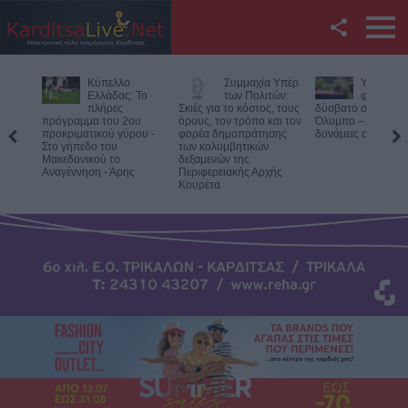
Facebook
Συμμαχία Υπέρ
Υπό έλεγχο η
Κορυφώνε
Twitter
των Πολιτών:
φωτιά σε
έξοδος τ
Σκιές για το κόστος, τους
δύσβατο σημείο στον
Αυγούστου – Χιλιά
όρους, τον τρόπο και τον
Όλυμπο – Παραμένουν οι
επιβάτες αναχωρο
YouTube
φορέα δημοπράτησης
δυνάμεις στο σημείο
τα λιμάνια
των κολυμβητικών
δεξαμενών της
Αναζήτηση
Περιφερειακής Αρχής
Κουρέτα
RSS
Επικοινωνία με το
KarditsaLive.Net