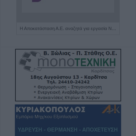
Πωλείται μονοκατοικία τριών επιπέδων στο καταπράσινο Πευκόφυτο Καρδίτσας
Η Αποκατάσταση Α.Ε. αναζητά για εργασία Νοσηλευτές και Βοηθούς Νοσηλευτές