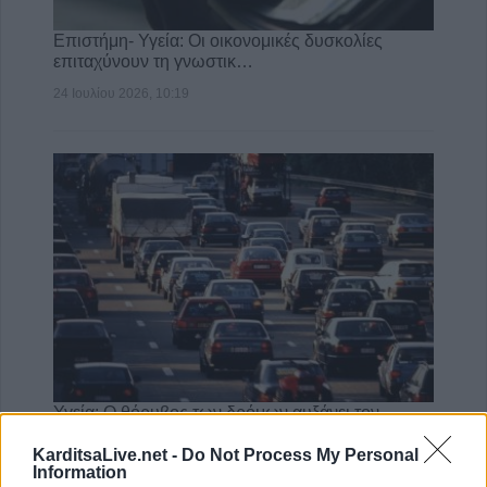
Επιστήμη- Υγεία: Οι οικονομικές δυσκολίες
επιταχύνουν τη γνωστικ…
24 Ιουλίου 2026, 10:19
Υγεία: Ο θόρυβος των δρόμων αυξάνει τον
κίνδυνο εμφάνισης Πάρκινσ…
KarditsaLive.net -
Do Not Process My Personal
21 Ιουλίου 2026, 10:18
Information