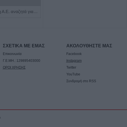
Η Αποκατάσταση Α.Ε. αναζητά για εργασία Νοσηλευτές και Βοηθούς Νοσηλευτές
Η εταιρεία ΘΑΛΑΣΣΙΟΣ ΚΟΣΜΟΣ Α.Ε.Β.Ε. επιθυμεί να προσλάβει Αποθηκάριο
ΣΧΕΤΙΚΑ ΜΕ ΕΜΑΣ
ΑΚΟΛΟΥΘΗΣΤΕ ΜΑΣ
Επικοινωνία
Facebook
Γ.Ε.ΜΗ.: 129895403000
Instagram
ΟΡΟΙ ΧΡΗΣΗΣ
Twitter
YouTube
Συνδρομή στο RSS
a