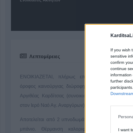
Ενοικιάσεις Ακινήτων
KarditsaL
If you wish 
sensitive in
Λεπτομέρειες
confirm you
continue se
information 
ΕΝΟΙΚΙΑΖΕΤΑΙ, πλήρως επιπλωμένος, ο πρώτ
further disc
όροφος καινούργιας διώροφης κατοικίας στο Ανθη
participants
Downstream 
Αργιθέας Καρδίτσας (συνοικισμός Λαγκαδίου - κον
στον Ιερό Ναό Αγ. Αναργύρων).
Persona
Αποτελείται από 2 υπνοδωμάτια, σαλόνι - κουζίνα κ
μπάνιο. Θέρμανση καλοριφέρ. Θέα απεριόριστ
I want t