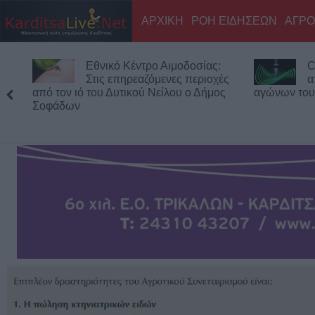
ΑΡΧΙΚΗ
ΡΟΗ ΕΙΔΗΣΕΩΝ
ΑΓΡΟ
Εθνικό Κέντρο Αιμοδοσίας:
Confe
Στις επηρεαζόμενες περιοχές
αποτ
από τον ιό του Δυτικού Νείλου ο Δήμος
αγώνων του Γ΄π
Σοφάδων