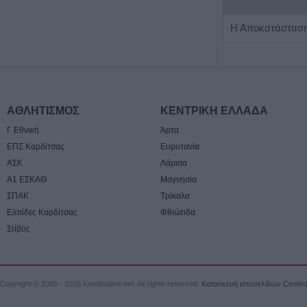
Πωλείται μονοκατοικία τριών επιπέδων στο καταπράσινο Πευκόφυτο Καρδίτσας
ΑΘΛΗΤΙΣΜΟΣ
ΚΕΝΤΡΙΚΗ ΕΛΛΑΔΑ
Γ Εθνική
Άρτα
ΕΠΣ Καρδίτσας
Ευρυτανία
ΑΣΚ
Λάρισα
Α1 ΕΣΚΑΘ
Μαγνησία
ΣΠΑΚ
Τρίκαλα
Ελπίδες Καρδίτσας
Φθιώτιδα
Στίβος
Copyright © 2009 - 2026 Karditsalive.net. All rights reserved.
Κατασκευή ιστοσελίδων Centiv