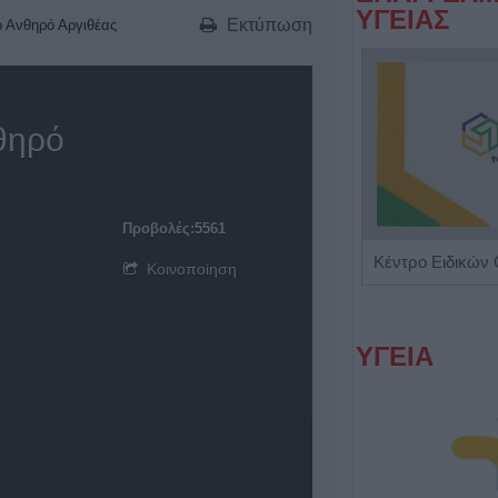
ΥΓΕΙΑΣ
Εκτύπωση
το Ανθηρό Αργιθέας
νθηρό
Προβολές:5561
Ιατρός Βιοπαθολόγος - Μικροβιολόγος 'Παγάνα Μάγδα'
Κοινοποίηση
ΥΓΕΙΑ