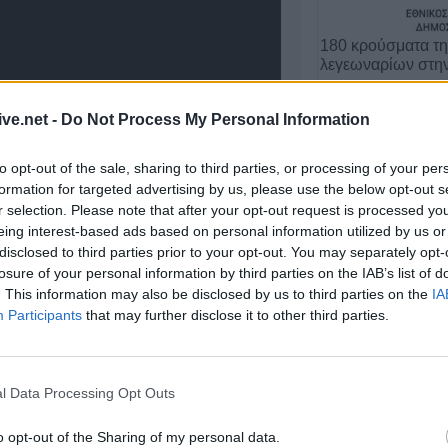
180 κρούσματα τ
λεγεωναρίων στη
31 Ιουλίου 2026, 17:37
ive.net -
Do Not Process My Personal Information
to opt-out of the sale, sharing to third parties, or processing of your per
formation for targeted advertising by us, please use the below opt-out s
r selection. Please note that after your opt-out request is processed y
eing interest-based ads based on personal information utilized by us or
disclosed to third parties prior to your opt-out. You may separately opt-
ος
losure of your personal information by third parties on the IAB’s list of
ρό
. This information may also be disclosed by us to third parties on the
IA
Participants
that may further disclose it to other third parties.
τά
Ψωρίαση: Τα νέα 
παχυσαρκία ίσως
πρόσθε…
l Data Processing Opt Outs
αι
25 Ιουλίου 2026, 08:29
η.
o opt-out of the Sharing of my personal data.