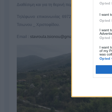
Opted 
Διαθέσιμη και για τη θερινή περίοδο.
I want t
Τηλέφωνο επικοινωνίας 6972357666 - Κα Σταυρού
Opted 
Τσιωνου _ Χριστοφίδου.
I want 
Advertis
Email :
stavroula.tsionou@gmail.com
Opted 
I want t
of my P
was col
Opted 