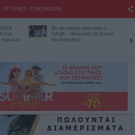
ΑΓΓΕΛΙΕΣ
ΕΠΙΚΟΙΝΩΝΙΑ
Facebook
ΚΑ
Με την πλάτη στον τοίχο ο
Twitter
τα
ΠΑΟΚ - Ήττα εντός (0-1) από
ρώτων
την Άντερλεχτ
YouTube
τέσσερις
Αναζήτηση
RSS
Επικοινωνία με το
KarditsaLive.Net