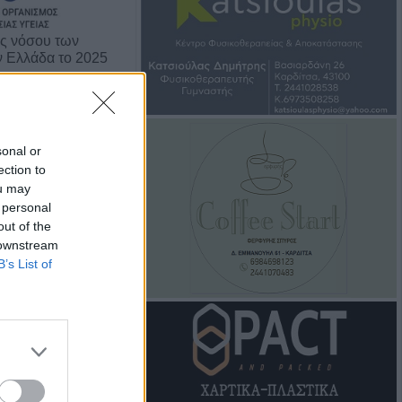
ης νόσου των
ν Ελλάδα το 2025
sonal or
ection to
ou may
 personal
out of the
 downstream
B’s List of
φάρμακα για την
 προσφέρουν