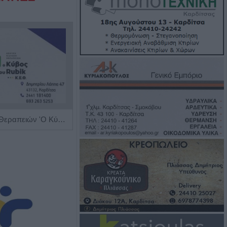
Κέντρο Ειδικών Θεραπειών 'Ο Κύβος του Ρούμπικ'
Διαγνωστικό Εργαστήριο "Έρευνα και Υγεία"