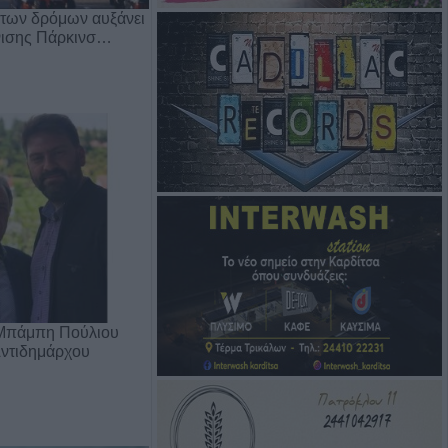
 των δρόμων αυξάνει
άνισης Πάρκινσ…
Μπάμπη Πούλιου
Αντιδημάρχου