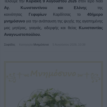
Τελούμε την
Κυριακή 9 Αυγούστου 2026
στον Ιερό Ναό
Αγ. Κωνσταντίνου και Ελένης
της
κοινότητας
Γεφυρίων
Καρδίτσας το
40ήμερο
μνημόσυνο
για την ανάπαυση της ψυχής της αγαπημένης
μας
μητέρας, γιαγιάς, αδερφής και θείας
Κωνσταντίας
Αναγνωστοπούλου.
Σοφάδες
Κατηγορία
Μνημόσυνα
5 Αυγούστου 2026, 10:36