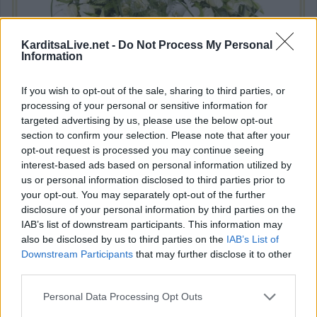
KarditsaLive.net -
Do Not Process My Personal
Information
If you wish to opt-out of the sale, sharing to third parties, or
processing of your personal or sensitive information for
Το Σάββατο 8 Αυγούστου το ετήσιο
targeted advertising by us, please use the below opt-out
μνημόσυνο της Παρασκευής Καϊτσιώτου
section to confirm your selection. Please note that after your
opt-out request is processed you may continue seeing
interest-based ads based on personal information utilized by
Τελούμε το
Σάββατο 8 Αυγούστου 2026
στον Ιερό Ναό
us or personal information disclosed to third parties prior to
your opt-out. You may separately opt-out of the further
Αγίου Νικολάου
της κοινότητας
Καλλιφωνίου
Καρδίτσας
disclosure of your personal information by third parties on the
το
ετήσιο μνημόσυνο
για την ανάπαυση της ψυχής της
IAB’s list of downstream participants. This information may
αγαπημένης μας
μητέρας, γιαγιάς, αδερφής και θείας
also be disclosed by us to third parties on the
IAB’s List of
Downstream Participants
that may further disclose it to other
Παρασκευής Καϊτσιώτου.
third parties.
Καρδίτσα
Κατηγορία
Μνημόσυνα
5 Αυγούστου 2026, 10:32
Personal Data Processing Opt Outs