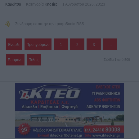
Καρδίτσα
Κατηγορία
Κηδείες
1 Αυγούστου 2026, 20:23
Συνδρομή σε αυτήν την τροφοδοσία RSS
Έναρξη
Προηγούμενο
1
2
3
…
Επόμενο
Τέλος
Σελίδα 1 από 509