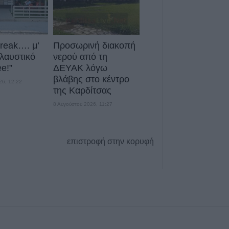
e-ΕΦΚΑ και ΔΥΠΑ
ευρώ σε 58.370 
10 έως 14 Αυγο
break…. μ’
Προσωρινή διακοπή
8 Αυγούστου 2026, 09:12
λαυστικό
νερού από τη
Ο Δήμος Σοφάδω
ee!”
ΔΕΥΑΚ λόγω
τον Λεωνίδα Μπ
βλάβης στο κέντρο
26, 12:22
Λουτροπηγή
της Καρδίτσας
8 Αυγούστου 2026, 09:09
8 Αυγούστου 2026, 11:27
Το εβδομαδιαίο 
16/8) της Κινητ
επιστροφή στην κορυφή
Μονάδας στην Π
8 Αυγούστου 2026, 08:22