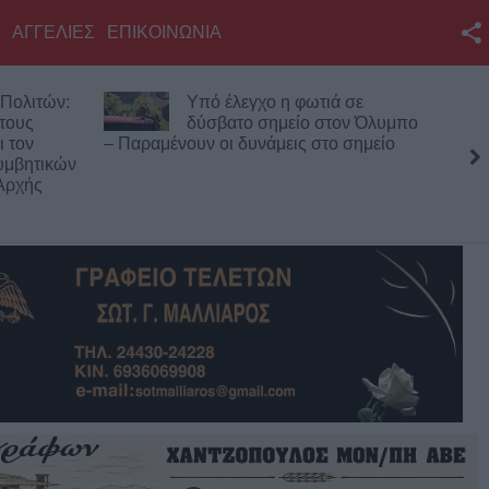
ΑΓΓΕΛΙΕΣ
ΕΠΙΚΟΙΝΩΝΙΑ
Facebook
Πολιτών:
Υπό έλεγχο η φωτιά σε
Twitter
 τους
δύσβατο σημείο στον Όλυμπο
ι τον
– Παραμένουν οι δυνάμεις στο σημείο
YouTube
υμβητικών
Αρχής
Αναζήτηση
RSS
Επικοινωνία με το
KarditsaLive.Net