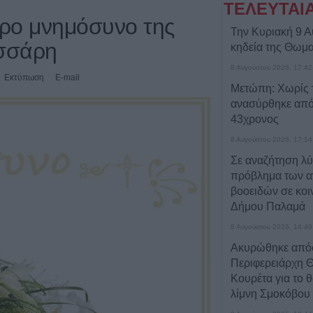
ΤΕΛΕΥΤΑΙ
ερο μνημόσυνο της
Την Κυριακή 9 
ισσάρη
κηδεία της Θωμα
8 Αυγούστου 2026, 17:42
Εκτύπωση
E-mail
Μετώπη: Χωρίς τ
ανασύρθηκε από
43χρονος
8 Αυγούστου 2026, 17:14
Σε αναζήτηση λύ
πρόβλημα των α
βοοειδών σε κοι
Δήμου Παλαμά
8 Αυγούστου 2026, 14:49
Ακυρώθηκε από
Περιφερειάρχη 
Κουρέτα για το 
λίμνη Σμοκόβου