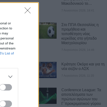
Μακεδονικού το…
τροπής
7 Αυγούστου 2026, 18:41
νου για τους
ς και τις υψηλές
sonal or
Στο ΠΠΑ Θεσσαλίας η
ection to
προμήθεια και
ou may
τοποθέτηση νέας
Αυγούστου η
 personal
κερκίδας στο γήπεδο
νιου Ηλ.
Μασχολουρίου
out of the
 downstream
7 Αυγούστου 2026, 14:46
B’s List of
υο υδροδότησης
Κράτησε Οκόρο και για τη
εσημέρι του
νέα σεζόν ο ΑΣΚ
7 Αυγούστου 2026, 11:35
ώμα γυναίκας σε
Conference League: Τα
ψη εντοπίστηκε
αποτελέσματα των
ους Ισιδώρους
πρώτων αγώνων του
Γ΄προκριματικού γύρου