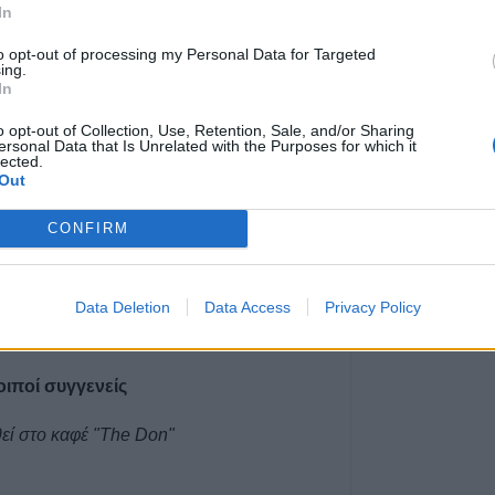
In
Απάτη με πρόσχ
ρεύματος στη Φ
to opt-out of processing my Personal Data for Targeted
ευρώ και κοσμή
ing.
In
8 Αυγούστου 2026, 12:23
o opt-out of Collection, Use, Retention, Sale, and/or Sharing
“Take a break…. 
ersonal Data that Is Unrelated with the Purposes for which it
απολαυστικό king
lected.
Out
8 Αυγούστου 2026, 12:22
Συλλυπητήριο μή
 και ενώσουν μαζί μας δεήσεις προς τον
CONFIRM
ΣΥΡΙΖΑ-ΠΣ Καρδ
απώλεια του Λε
8 Αυγούστου 2026, 12:04
ιος και Αικατερίνη, Αλεξάνδρα, Περικλής
Data Deletion
Data Access
Privacy Policy
Την Κυριακή 9 
λος
κηδεία της Βαΐα
λοιποί συγγενείς
8 Αυγούστου 2026, 11:39
Προσωρινή διακ
εί στο καφέ "The Don"
τη ΔΕΥΑΚ λόγω 
κέντρο της Καρδ