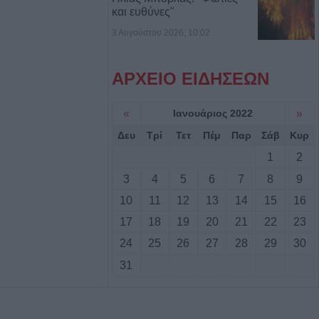
και ευθύνες"
: 56,7 εκατ.
3 Αυγούστου 2026, 10:02
δικαιούχους από
ύστου
ΑΡΧΕΙΟ ΕΙΔΗΣΕΩΝ
ν παρουσιάζει
αλάφα στη
«
Ιανουάριος 2022
»
Δευ
Τρί
Τετ
Πέμ
Παρ
Σάβ
Κυρ
1
2
πρόγραμμα (10-
3
4
5
6
7
8
9
ής Αστυνομικής
.Ε. Καρδίτσας
10
11
12
13
14
15
16
17
18
19
20
21
22
23
24
25
26
27
28
29
30
31