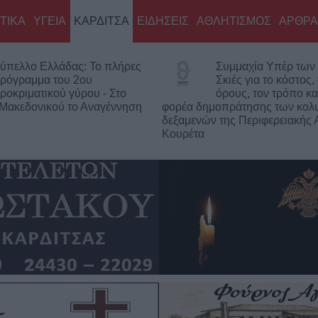
ΤΙΚΑ
ΥΓΕΙΑ
ΚΑΡΔΙΤΣΑ
ΕΙΔΗΣΕΙΣ
ΑΘΛΗΤΙΣΜΟΣ
ΑΡΘΡΑ
ύπελλο Ελλάδας: Το πλήρες
Συμμαχία Υπέρ των 
ρόγραμμα του 2ου
Σκιές για το κόστος,
ροκριματικού γύρου - Στο
όρους, τον τρόπο κα
 Μακεδονικού το Αναγέννηση
φορέα δημοπράτησης των κολ
δεξαμενών της Περιφερειακής 
Κουρέτα