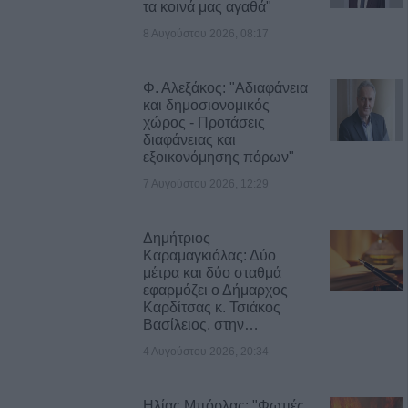
τα κοινά μας αγαθά"
8 Αυγούστου 2026, 08:17
52 μέτρα,
ένας μοναδικός
 στο υψηλότερο
Φ. Αλεξάκος: "Αδιαφάνεια
λίας, το Στεφάνι
και δημοσιονομικός
χώρος - Προτάσεις
διαφάνειας και
λος: Με άδεια
εξοικονόμησης πόρων"
νόχρηστων χώρων
7 Αυγούστου 2026, 12:29
λειοψηφία των
Δημήτριος
Καραμαγκιόλας: Δύο
όρευση θήρας σε
μέτρα και δύο σταθμά
κτάσεις του Δήμου
εφαρμόζει ο Δήμαρχος
Καρδίτσας κ. Τσιάκος
Βασίλειος, στην…
4 Αυγούστου 2026, 20:34
γούστου η κηδεία
τρίτσα
Ηλίας Μπόρλας: "Φωτιές