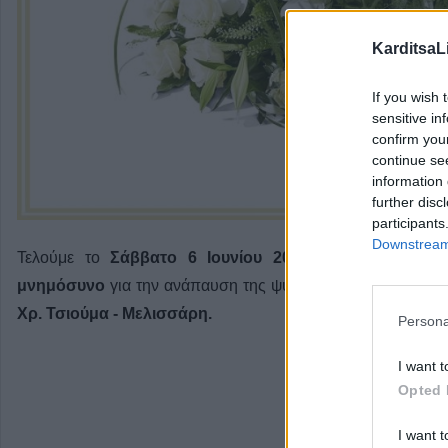
KarditsaL
If you wish 
sensitive in
confirm you
continue se
information 
further disc
participants
Downstream 
Τελούμε το
Σάββατο 6 Ιουνίου 2026
στον Ιερό Ναό
Ε
μνημόσυνο
για την ανάπαυση της ψυχής της αγαπημένης 
Χρ. Τσιούμα - Μελισσάρη.
Persona
I want t
Opted 
I want t