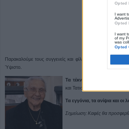
Opted 
I want 
Advertis
Opted 
I want t
of my P
was col
Opted 
Παρακαλούμε τους συγγενείς και φίλους όπως προσέλθουν
Ύψιστο.
Τα τέκνα
: Χρυσούλα, Αναστάσ
και Τατιανή, Μαρία και Ευάγγε
Τα εγγόνια, τα ανίψια και οι 
Σημείωση: Καφές θα προσφερθ