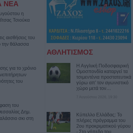
Α ΝΕΑ
Αυγούστου η
ΐτσας Τσιούκα
ις αισθήσεις του
 την θάλασσα
ΑΘΛΗΤΙΣΜΟΣ
Η Αγγλική Ποδοσφαιρική
σης για το χρόνιο
Ομοσπονδία καταργεί τα
νεπιτήρητων
τσιμεντένια προστατευτικά
νότητες του
γύρω απ’ τον αγωνιστικό
χώρο μετά τον…
7 Αυγούστου 2026, 19:30
φαση του
Θεσσαλίας Δημ.
Κύπελλο Ελλάδας: Το
θαλάσσιο σκι στη
πλήρες πρόγραμμα του
2ου προκριματικού γύρου
- Στο γήπεδο του