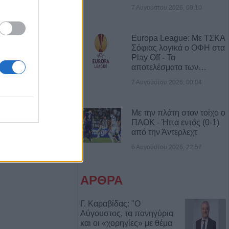
7 Αυγούστου 2026, 00:10
ημα τη διακοπή
αρκαδόνα – 1.500
ματα
Europa League: Με ΤΣΚΑ
Σόφιας λογικά ο ΟΦΗ στα
Play Off - Τα
μ’ έναν
αποτελέσματα των…
 coffee!”
7 Αυγούστου 2026, 00:04
νυμα της Ν.Ε.
Με την πλάτη στον τοίχο ο
ίτσας για την
ΠΑΟΚ - Ήττα εντός (0-1)
ωνίδα Μητρίτσα
από την Άντερλεχτ
6 Αυγούστου 2026, 22:57
Αυγούστου η
ς Κανέλη
ΑΡΘΡΑ
οπή νερού από
Γ. Καραβίδας: "Ο
βλάβης στο
Αύγουστος, τα πανηγύρια
ίτσας
και οι «χορηγίες» με θέμα