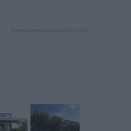
8 Αυγούστου 2026, 11:27
Τρίκαλα: Στα 1.3
δημιουργήθηκε 
χώρος αναψυχής
Τελευταία τροποποίηση στις6 Ιουνίου 2026, 10:50
χωριό της Θεσσα
8 Αυγούστου 2026, 10:34
Κων. Λαμπρόπου
κατάληψης κοι
η συντριπτική π
καταστημάτων
8 Αυγούστου 2026, 10:29
Παράταση απαγ
συγκεκριμένες ε
Μουζακίου
8 Αυγούστου 2026, 09:29
Το Σάββατο 8 Αυ
του Λεωνίδα Μη
8 Αυγούστου 2026, 09:21