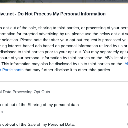
8 Αυγούστου 2026, 13:44
Συνεδρίαση Επι
ive.net -
Do Not Process My Personal Information
Εκτίμησης Κινδύ
ισχυρούς ανέμου
to opt-out of the sale, sharing to third parties, or processing of your per
θερμοκρασίες
formation for targeted advertising by us, please use the below opt-out s
8 Αυγούστου 2026, 13:30
r selection. Please note that after your opt-out request is processed y
Την Κυριακή 9 
eing interest-based ads based on personal information utilized by us or
κηδεία του Αντώ
disclosed to third parties prior to your opt-out. You may separately opt-
Αντωνίου
losure of your personal information by third parties on the IAB’s list of
. This information may also be disclosed by us to third parties on the
IA
8 Αυγούστου 2026, 13:02
Participants
that may further disclose it to other third parties.
υαγγελιστρίας
Καρδίτσας το
40ήμερο
Βλάβη στο δίκτ
του Παλαμά το μ
μας
μητέρας, γιαγιάς και θείας
Πηνελόπης
Σαββάτου (8/8)
l Data Processing Opt Outs
8 Αυγούστου 2026, 12:34
Λυκαβηττός: Πτ
o opt-out of the Sharing of my personal data.
προχωρημένη σή
In
κοντά στους Αγί
o opt-out of the Sale of my Personal Data.
8 Αυγούστου 2026, 12:26