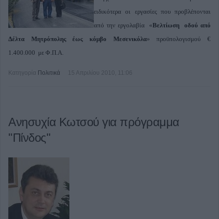
ειδικότερα οι εργασίες που προβλέπονται
από την εργολαβία «
Βελτίωση οδού από
Δέλτα Μητρόπολης έως κόμβο Μεσενικόλα
» προϋπολογισμού €
1.400.000 ­με Φ.Π.Α.
Κατηγορία
Πολιτικά
15 Απριλίου 2010, 11:06
Ανησυχία Κωτσού για πρόγραμμα
"Πίνδος"