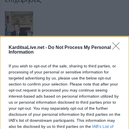
KarditsaLive.net -
Do Not Process My Personal
«Στηρίζοντας τις τοπικές επιχειρήσεις στηρίζουμε
Information
ταυτόχρονα το εισόδημα και την απασχόληση όλων των πολιτών του νομού
μας» είναι το βασικό μήνυμα που μεταφέρουν στις επισκέψεις που
If you wish to opt-out of the sale, sharing to third parties, or
πραγματοποιούν, ο
processing of your personal or sensitive information for
Νομάρχης Καρδίτσας και ο Πρόεδρος του
targeted advertising by us, please use the below opt-out
Επιμελητηρίου
σε επιχειρήσεις του νομού. Πρόσφατα επισκέφθηκαν άλλες
section to confirm your selection. Please note that after your
τρεις σημαντικές επιχειρήσεις που δραστηριοποιούνται στο νομό μας.
opt-out request is processed you may continue seeing
interest-based ads based on personal information utilized by
Κατηγορία
Πολιτικά
10 Απριλίου 2010, 14:05
us or personal information disclosed to third parties prior to
your opt-out. You may separately opt-out of the further
disclosure of your personal information by third parties on the
IAB’s list of downstream participants. This information may
also be disclosed by us to third parties on the
IAB’s List of
Συνεδρίαση Δ.Σ. Δήμου Καλλιφωνίου