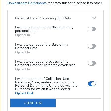
Downstream Participants
that may further disclose it to other
(14/4)
third parties.
Personal Data Processing Opt Outs
I want to opt-out of the Sharing of my
personal data.
Opted In
I want to opt-out of the Sale of my
Personal Data.
Opted In
Συνεδριάζει την
Τετάρτη 14 Απριλίου 2010
και ώρα
I want to opt-out of processing my
18:00
το Δημοτικό Συμβούλιο του
Δήμου Καλλιφωνίου
με θέματα ημερησίας
Personal Data for Targeted Advertising.
Opted In
διάταξης τα παρακάτω:
I want to opt-out of Collection, Use,
Κατηγορία
Retention, Sale, and/or Sharing of my
Πολιτικά
9 Απριλίου 2010, 14:13
Personal Data that Is Unrelated with the
Purposes for which it was collected.
Opted Out
Συνδρομή σε αυτήν την τροφοδοσία RSS
CONFIRM