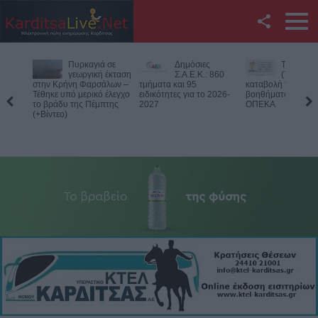
Facebook
Δημόσιες
Την Παρασκευή
Νεκρός
Twitter
Σ.Α.Ε.Κ.: 860
(7/8) η δεύτερη
75χρονος
τμήματα και 95
καταβολή του
αγροτική
ειδικότητες για το 2026-
βοηθήματος του ΛΑΕ-
περιοχή του Δομεν
YouTube
2027
ΟΠΕΚΑ
Πιθανό παθολογικό
Αναζήτηση
RSS
Επικοινωνία με το
KarditsaLive.Net