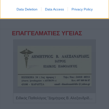
Έναρξη
Προηγούμενο
…
Επόμενο
Τέλος
Data Deletion
Data Access
Privacy Policy
Σελίδα 779 από 805
ΕΠΑΓΓΕΛΜΑΤΙΕΣ ΥΓΕΙΑΣ
Κέντρο Λογοθεραπείας 'Τέχνη Λόγου & Μάθησης'
Ειδικός Παθολόγος "Δημήτριος Β. Αλεξανδρίδης"