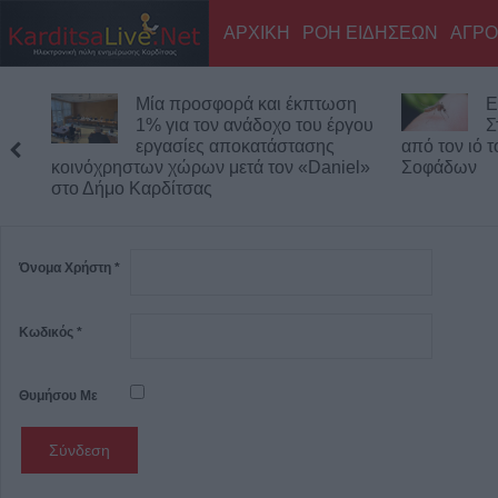
ΑΡΧΙΚΗ
ΡΟΗ ΕΙΔΗΣΕΩΝ
ΑΓΡΟ
Μία προσφορά και έκπτωση
Ε
1% για τον ανάδοχο του έργου
Σ
εργασίες αποκατάστασης
από τον ιό 
κοινόχρηστων χώρων μετά τον «Daniel»
Σοφάδων
στο Δήμο Καρδίτσας
Όνομα Χρήστη
*
Κωδικός
*
Θυμήσου Με
Σύνδεση