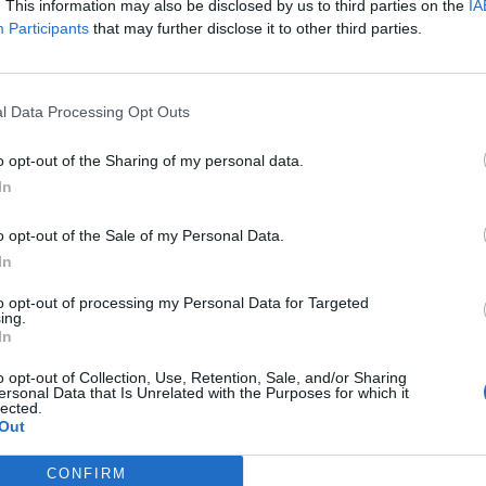
ΑΑΔΕ: Άνοιξε ξα
. This information may also be disclosed by us to third parties on the
IA
ΕΑΕ 2025 για δι
Participants
that may further disclose it to other third parties.
συμπληρώσεις σ
τους παραγωγο
7 Αυγούστου 2026, 20:45
l Data Processing Opt Outs
Σφοδρό μπουρίν
o opt-out of the Sharing of my personal data.
Τρικάλων – Εκτε
καταστροφές (+
In
7 Αυγούστου 2026, 19:51
o opt-out of the Sale of my Personal Data.
Σχέδια Βελτίωσης
In
δρόμος για επεν
εκατ. ευρώ
to opt-out of processing my Personal Data for Targeted
ing.
7 Αυγούστου 2026, 19:41
In
Καταβλήθηκαν 3
o opt-out of Collection, Use, Retention, Sale, and/or Sharing
σε 67.746 δικαιο
ersonal Data that Is Unrelated with the Purposes for which it
lected.
αγορά λιπασμά
Out
7 Αυγούστου 2026, 19:35
Η Αγγλική Ποδο
CONFIRM