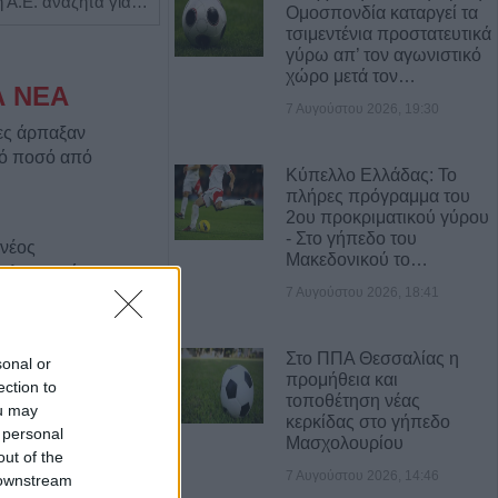
Η Αποκατάσταση Α.Ε. αναζητά για εργασία Νοσηλευτές και Βοηθούς Νοσηλευτές
Πωλείται μονοκατοικία τριών επιπέδων στο καταπράσινο Πευκόφυτο Καρδίτσας
Ομοσπονδία καταργεί τα
τσιμεντένια προστατευτικά
γύρω απ’ τον αγωνιστικό
χώρο μετά τον…
Α ΝΕΑ
7 Αυγούστου 2026, 19:30
ες άρπαξαν
κό ποσό από
Κύπελλο Ελλάδας: Το
πλήρες πρόγραμμα του
2ου προκριματικού γύρου
- Στο γήπεδο του
 νέος
Μακεδονικού το…
ο Δημοτικό
7 Αυγούστου 2026, 18:41
ου (+Φώτο)
Στο ΠΠΑ Θεσσαλίας η
δίτσας: Η no1
sonal or
προμήθεια και
ινίσεις
ection to
τοποθέτηση νέας
ou may
εξωτερικών
κερκίδας στο γήπεδο
 personal
Μασχολουρίου
out of the
7 Αυγούστου 2026, 14:46
 downstream