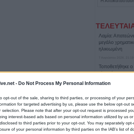
Πωλείται μονοκατοικία τριών επιπέδων στο καταπράσινο Πευκόφυτο Καρδίτσας
ΤΕΛΕΥΤΑΙ
Λαμία: Απατεών
μεγάλο χρηματι
ηλικιωμένη
7 Αυγούστου 2026, 21:19
Τοποθετήθηκε ο
χλοοτάπητας στ
Γήπεδο Μουζακί
ive.net -
Do Not Process My Personal Information
7 Αυγούστου 2026, 20:56
Μονοτεχνική Καρ
to opt-out of the sale, sharing to third parties, or processing of your per
επιλογή σε ανακα
formation for targeted advertising by us, please use the below opt-out s
r selection. Please note that after your opt-out request is processed y
εσωτερικών και 
eing interest-based ads based on personal information utilized by us or
χώρων!
disclosed to third parties prior to your opt-out. You may separately opt-
7 Αυγούστου 2026, 20:48
losure of your personal information by third parties on the IAB’s list of