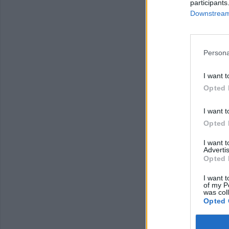
participants
Downstream 
Persona
I want t
Opted 
I want t
Opted 
I want 
Advertis
Opted 
I want t
of my P
was col
Opted 