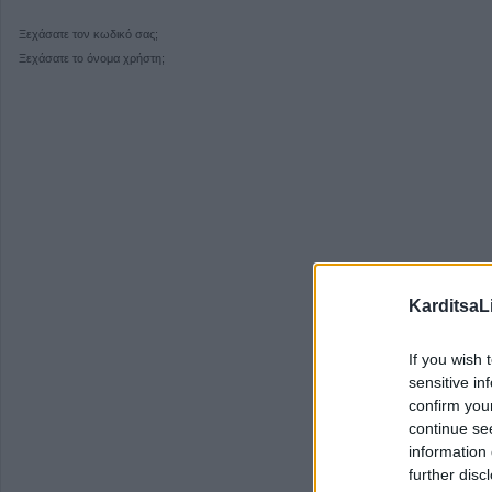
Ξεχάσατε τον κωδικό σας;
Ξεχάσατε το όνομα χρήστη;
KarditsaL
If you wish 
sensitive in
confirm you
continue se
information 
further disc