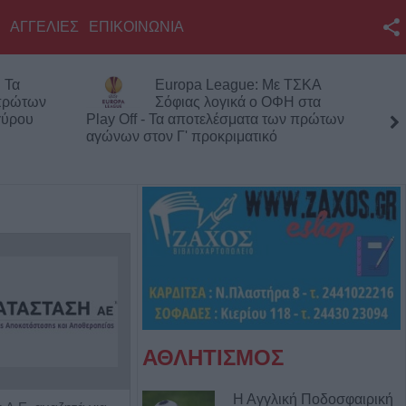
ΑΓΓΕΛΙΕΣ
ΕΠΙΚΟΙΝΩΝΙΑ
Facebook
 Τα
Europa League: Με ΤΣΚΑ
Twitter
 πρώτων
Σόφιας λογικά ο ΟΦΗ στα
γύρου
Play Off - Τα αποτελέσματα των πρώτων
YouTube
αγώνων στον Γ' προκριματικό
Αναζήτηση
RSS
Επικοινωνία με το
KarditsaLive.Net
ΑΘΛΗΤΙΣΜΟΣ
Η Αγγλική Ποδοσφαιρική