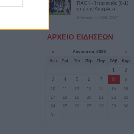
αργεί τα
ΠΑΟΚ - Ήττα εντός (0-1)
από την Άντερλεχτ
στατευτικά γύρω
ικό χώρο μετά τον
6 Αυγούστου 2026, 22:57
ιριστή
ΑΡΧΕΙΟ ΕΙΔΗΣΕΩΝ
γούστου η κηδεία
υ
«
Αύγουστος 2026
»
Δευ
Τρί
Τετ
Πέμ
Παρ
Σάβ
Κυρ
ς: Το πλήρες
1
2
2ου
ύρου - Στο
3
4
5
6
7
8
9
εδονικού το
10
11
12
13
14
15
16
ρης
17
18
19
20
21
22
23
24
25
26
27
28
29
30
γούστου η κηδεία
31
Βρέκου
των Πολιτών: