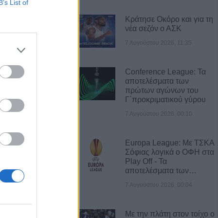
νά το σύστημα
B’s List of
ορθώσεις και
Κράτησε Οκόρο και για τη
τοιχείων από
νέα σεζόν ο ΑΣΚ
ύς
7 Αυγούστου 2026, 11:35
ι στο Ζάρκο
Conference League: Τα
ταμένες
αποτελέσματα των
Φώτο)
πρώτων αγώνων του
Γ΄προκριματικού γύρου
: Ανοίγει ο
7 Αυγούστου 2026, 00:10
δύσεις 263,5
Europa League: Με ΤΣΚΑ
Σόφιας λογικά ο ΟΦΗ στα
Play Off - Τα
3,58 εκατ. ευρώ
αποτελέσματα των…
ύχους για την
των
7 Αυγούστου 2026, 00:04
σφαιρική
Με την πλάτη στον τοίχο ο