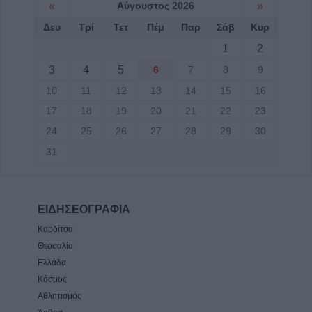
«
Αύγουστος 2026
»
Καταφυγίου και Ραχούλας
Δευ
Τρί
Τετ
Πέμ
Παρ
Σάβ
Κυρ
6 Αυγούστου 2026, 13:35
1
2
Κυκλοφοριακές ρυθμίσεις στην Δ.Κ.
Μορφοβουνίου 10-20 Αυγούστου
3
4
5
6
7
8
9
6 Αυγούστου 2026, 13:13
10
11
12
13
14
15
16
17
18
19
20
21
22
23
24
25
26
27
28
29
30
31
ΕΙΔΗΣΕΟΓΡΑΦΙΑ
Καρδίτσα
Θεσσαλία
Ελλάδα
Κόσμος
Αθλητισμός