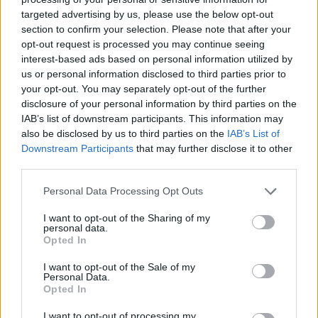
Νεκρός 75χρονος σε αγροτική περιοχή του
6 Αυγούστου 2026, 13:45
targeted advertising by us, please use the below opt-out
Δομενίκου – Πιθανό παθολογικό αίτιο
section to confirm your selection. Please note that after your
6 Αυγούστου 2026, 16:27
opt-out request is processed you may continue seeing
interest-based ads based on personal information utilized by
Απολογισμός ΕΛ.ΑΣ. Θεσσαλίας: 574
Στη Σόφια θα ψάξει την πρόκριση ο
us or personal information disclosed to third parties prior to
συλλήψεις και δεκάδες εξιχνιάσεις τον Ιούλιο
Παναθηναϊκός
your opt-out. You may separately opt-out of the further
5 Αυγούστου 2026, 23:33
6 Αυγούστου 2026, 16:09
disclosure of your personal information by third parties on the
ΥΠΑΑΤ: 38,1 εκατ. ευρώ για την ενίσχυση
IAB’s list of downstream participants. This information may
κτηνοτρόφων που επλήγησαν από
also be disclosed by us to third parties on the
IAB’s List of
Ο Φονσέκα απέκλεισε τον Τσιτσιπά
ζωονόσους
Downstream Participants
that may further disclose it to other
από το Masters του Μόντρεαλ
third parties.
6 Αυγούστου 2026, 15:26
5 Αυγούστου 2026, 20:30
Προγραμματισμένες διακοπές
Personal Data Processing Opt Outs
ηλεκτροδότησης την Παρασκευή (7/8) σε
I want to opt-out of the Sharing of my
Ιτέα, Άγιο Γεώργιο, Γεώργιο Καραϊσκάκη,
Σπουδαία μεταγραφική κίνηση για
personal data.
Κρανιά, Καππά, Φύλλο και Αμπελώνα
Opted In
την Α.Ε. Μουζακίου με την
απόκτηση του Γιάννη Σκόνδρα
6 Αυγούστου 2026, 15:00
I want to opt-out of the Sale of my
5 Αυγούστου 2026, 19:38
Personal Data.
Εντοπίστηκε νέα μεγάλη φυτεία κάνναβης
Opted In
στην Φθιώτιδα
I want to opt-out of processing my
6 Αυγούστου 2026, 14:36