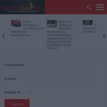
Facebook
Κάηκε
Εκδήλωση
Ο Φονσέ
Twitter
ολοσχερώς
μνήμης για
απέκλεισε
αυτοκίνητο στην
Χιροσίμα -
Τσιτσιπά από το M
περιοχή του
Ναγκασάκι και
του Μόντρεαλ
YouTube
Μορφοβουνίου
αντιιμπεριαλιστική
παρέμβαση από την
Επιτροπή Ειρήνης
Αναζήτηση
Καρδίτσας (+Φωτο
+Βίντεο)
RSS
Επικοινωνία με το
Όνομα Χρήστη
*
KarditsaLive.Net
Κωδικός
*
Θυμήσου Με
Σύνδεση