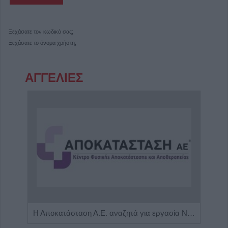
Ξεχάσατε τον κωδικό σας;
Ξεχάσατε το όνομα χρήστη;
ΑΓΓΕΛΙΕΣ
Πωλείται μονοκατοικία τριών επιπέδων στο καταπράσινο Πευκόφυτο Καρδίτσας
Η Αποκατάσταση Α.Ε. αναζητά για εργασία Νοσηλευτές και Βοηθούς Νοσηλευτές