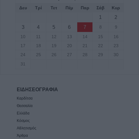
ηλεκτροδότησης την Παρασκευή (7/8) σε
Δευ
Τρί
Τετ
Πέμ
Παρ
Σάβ
Κυρ
Ιτέα, Άγιο Γεώργιο, Γεώργιο Καραϊσκάκη,
1
2
Κρανιά, Καππά, Φύλλο και Αμπελώνα
3
4
5
6
7
8
9
6 Αυγούστου 2026, 15:00
10
11
12
13
14
15
16
17
18
19
20
21
22
23
24
25
26
27
28
29
30
31
ΕΙΔΗΣΕΟΓΡΑΦΙΑ
Καρδίτσα
Θεσσαλία
Ελλάδα
Κόσμος
Αθλητισμός
Άρθρα