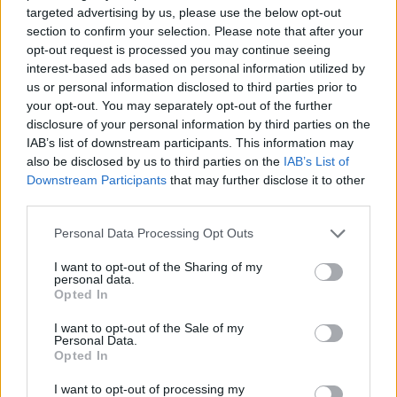
ηλικιωμένο μετά από πτώση στη Νέα Ζωή
γύρου
targeted advertising by us, please use the below opt-out
section to confirm your selection. Please note that after your
6 Αυγούστου 2026, 19:29
7 Αυγούστου 2026, 00:10
opt-out request is processed you may continue seeing
Τροχαίο στην Αγιά: Μοτοσικλέτα
interest-based ads based on personal information utilized by
συγκρούστηκε με νταλίκα – Στο νοσοκομείο
us or personal information disclosed to third parties prior to
Europa League: Με ΤΣΚΑ Σόφιας
ο οδηγός
your opt-out. You may separately opt-out of the further
λογικά ο ΟΦΗ στα Play Off - Τα
disclosure of your personal information by third parties on the
6 Αυγούστου 2026, 19:15
αποτελέσματα των…
IAB’s list of downstream participants. This information may
Άνω Λιόσια: Συνελήφθησαν δύο άνδρες για
7 Αυγούστου 2026, 00:04
also be disclosed by us to third parties on the
IAB’s List of
τον θάνατο 72χρονου που βρέθηκε σε
Downstream Participants
that may further disclose it to other
αυτοκίνητο
third parties.
Με την πλάτη στον τοίχο ο ΠΑΟΚ -
6 Αυγούστου 2026, 17:50
Personal Data Processing Opt Outs
Ήττα εντός (0-1) από την Άντερλεχτ
Την Παρασκευή 7 Αυγούστου η κηδεία του
6 Αυγούστου 2026, 22:57
Αθανάσιου Ταξιάρχη
I want to opt-out of the Sharing of my
personal data.
6 Αυγούστου 2026, 17:46
Opted In
Πυρκαγιά σε γεωργική έκταση στην Κρήνη
Ανακοινώθηκε επίσημα ο
I want to opt-out of the Sale of my
Φαρσάλων – Τέθηκε υπό μερικό έλεγχο το
Δημήτρης Γιαννούλης στον ΠΑΟΚ
Personal Data.
βράδυ της Πέμπτης (+Βίντεο)
Opted In
6 Αυγούστου 2026, 13:45
6 Αυγούστου 2026, 17:36
I want to opt-out of processing my