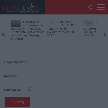
Facebook
Πυρκαγιά σε
Δημόσιες
Την Παρα
Twitter
γεωργική έκταση
Σ.Α.Ε.Κ.: 860
(7/8) η δ
στην Κρήνη Φαρσάλων –
τμήματα και 95
καταβολή του
Τέθηκε υπό μερικό έλεγχο
ειδικότητες για το 2026-
βοηθήματος του Λ
YouTube
το βράδυ της Πέμπτης
2027
ΟΠΕΚΑ
(+Βίντεο)
Αναζήτηση
RSS
Όνομα Χρήστη
*
Επικοινωνία με το
KarditsaLive.Net
Κωδικός
*
Θυμήσου Με
Σύνδεση