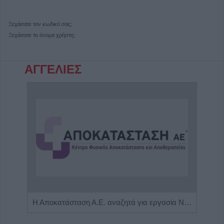
Ξεχάσατε τον κωδικό σας;
Ξεχάσατε το όνομα χρήστη;
ΑΓΓΕΛΙΕΣ
Πωλείται μονοκατοικία τριών επιπέδων στο καταπράσινο Πευκόφυτο Καρδίτσας
Η Αποκατάσταση Α.Ε. αναζητά για εργασία Νοσηλευτές και Βοηθούς Νοσηλευτές