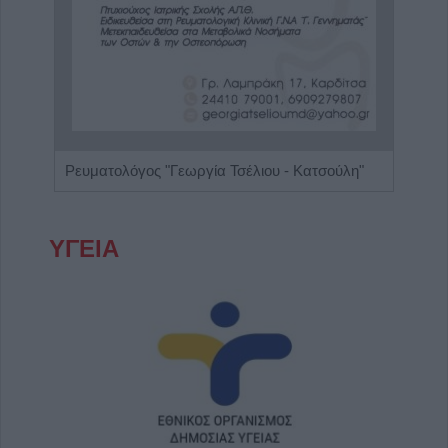
Πνευμονολόγος - Φυματιολόγος "Σταυρούλα Δ. Νούκα"
Ρευματολόγος "Γεωργία Τσέλιου - Κατσούλη"
ΥΓΕΙΑ