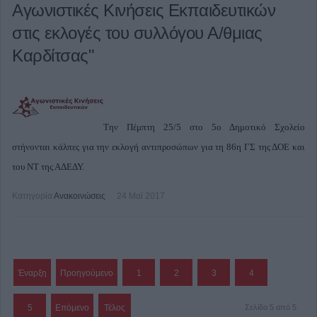
Αγωνιστικές Κινήσεις Εκπαιδευτικών
στις εκλογές του συλλόγου Α/θμιας
Καρδίτσας"
Την Πέμπτη 25/5 στο 5ο Δημοτικό Σχολείο
στήνονται κάλπες για την εκλογή αντιπροσώπων για τη 86η ΓΣ της ΔΟΕ και
του ΝΤ της ΑΔΕΔΥ.
Κατηγορία
Ανακοινώσεις
24 Μαϊ 2017
Έναρξη
Προηγούμενο
1
2
3
4
5
Επόμενο
Τέλος
Σελίδα 5 από 5