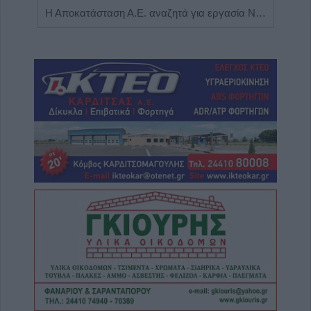
Πωλείται μονοκατοικία τριών επιπέδων στο καταπράσινο Πευκόφυτο Καρδίτσας
Η Αποκατάσταση Α.Ε. αναζητά για εργασία Νοσηλευτές και Βοηθούς Νοσηλευτές