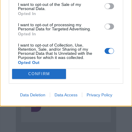
I want to opt-out of the Sale of my
Personal Data.
Opted In
I want to opt-out of processing my
ΠΟΕΔΗΝ: Στάση εργασίας στις 14 Ιουλίου για
Personal Data for Targeted Advertising.
Opted In
την άρση της μονιμότητα…
7 Ιουλίου 2026, 13:23
I want to opt-out of Collection, Use,
Retention, Sale, and/or Sharing of my
Personal Data that Is Unrelated with the
Purposes for which it was collected.
ΑΓΓΕΛΙΕΣ
Opted Out
CONFIRM
Data Deletion
Data Access
Privacy Policy