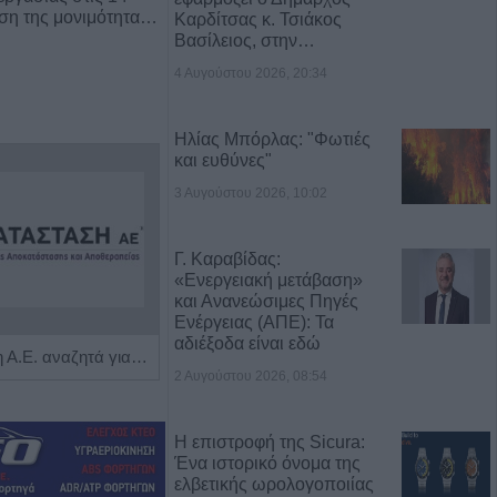
ρση της μονιμότητα…
Καρδίτσας κ. Τσιάκος
Βασίλειος, στην…
4 Αυγούστου 2026, 20:34
Ηλίας Μπόρλας: "Φωτιές
και ευθύνες"
3 Αυγούστου 2026, 10:02
Γ. Καραβίδας:
«Ενεργειακή μετάβαση»
και Ανανεώσιμες Πηγές
Ενέργειας (ΑΠΕ): Τα
αδιέξοδα είναι εδώ
Η Αποκατάσταση Α.Ε. αναζητά για εργασία Νοσηλευτές και Βοηθούς Νοσηλευτές
Η εταιρεία ΘΑΛΑΣΣΙΟΣ ΚΟΣΜΟΣ Α.Ε.Β.Ε. επιθυμεί να προσλάβει Αποθηκάριο
2 Αυγούστου 2026, 08:54
Η επιστροφή της Sicura:
Ένα ιστορικό όνομα της
ελβετικής ωρολογοποιίας