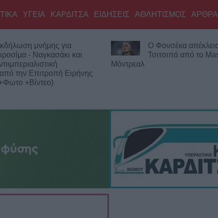
ΤΙΚΑ
ΥΓΕΙΑ
ΚΑΡΔΙΤΣΑ
ΕΙΔΗΣΕΙΣ
ΑΘΛΗΤΙΣΜΟΣ
ΑΡΘΡΑ
Ο Φονσέκα απέκλεισε τον
και
Τσιτσιπά από το Masters του
Μόντρεαλ
Εργατικ
ρήνης