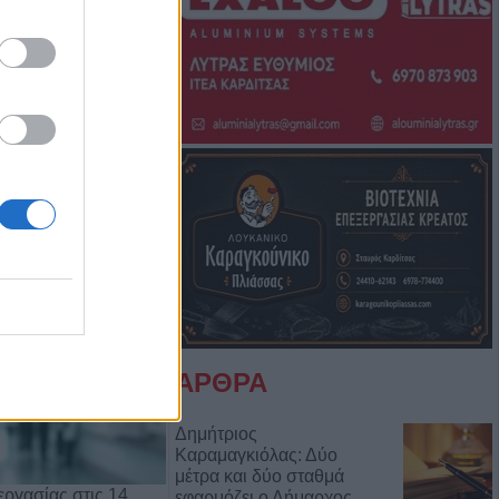
Μπάμπη Πούλιου
Αντιδημάρχου
ΑΡΘΡΑ
Δημήτριος
Καραμαγκιόλας: Δύο
μέτρα και δύο σταθμά
ργασίας στις 14
εφαρμόζει ο Δήμαρχος