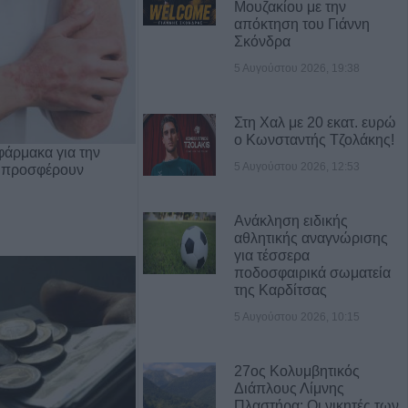
Μουζακίου με την
απόκτηση του Γιάννη
Σκόνδρα
5 Αυγούστου 2026, 19:38
Στη Χαλ με 20 εκατ. ευρώ
ο Κωνσταντής Τζολάκης!
φάρμακα για την
5 Αυγούστου 2026, 12:53
 προσφέρουν
Ανάκληση ειδικής
αθλητικής αναγνώρισης
για τέσσερα
ποδοσφαιρικά σωματεία
της Καρδίτσας
5 Αυγούστου 2026, 10:15
27ος Κολυμβητικός
Διάπλους Λίμνης
Πλαστήρα: Οι νικητές των