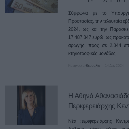
Σύμφωνα με το Υπουργεί
Προστασίας, την τελευταία ε
2024, ως και την Παρασκε
17.487.347 ευρώ, ως προκατ
αρωγής, προς σε 2.344 επιχ
κτηνοτροφικές μονάδες
Κατηγορία
Θεσσαλία
14 Δεκ 2024
Η Αθηνά Αθανασιάδο
Περιφερειάρχης Κεν
Νέα περιφερειάρχης Κεντρ