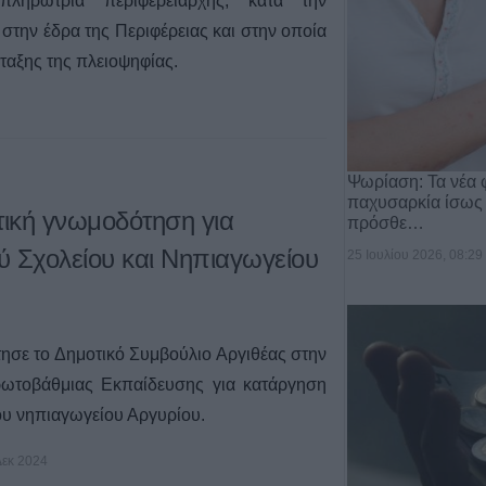
ληρώτρια περιφερειάρχης, κατά την
στην έδρα της Περιφέρειας και στην οποία
ταξης της πλειοψηφίας.
Ψωρίαση: Τα νέα 
παχυσαρκία ίσως
τική γνωμοδότηση για
πρόσθε…
ύ Σχολείου και Νηπιαγωγείου
25 Ιουλίου 2026, 08:29
σε το Δημοτικό Συμβούλιο Αργιθέας στην
ωτοβάθμιας Εκπαίδευσης για κατάργηση
ου νηπιαγωγείου Αργυρίου.
Δεκ 2024