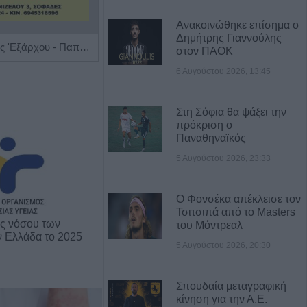
Ανακοινώθηκε επίσημα ο
Δημήτρης Γιαννούλης
Ειδική Παθολόγος 'Εξάρχου - Παπασπυροπούλου Ευαγγελία'
Διαγνωστικό Εργαστήριο "Έρευνα και Υγεία"
στον ΠΑΟΚ
6 Αυγούστου 2026, 13:45
Στη Σόφια θα ψάξει την
πρόκριση ο
Παναθηναϊκός
5 Αυγούστου 2026, 23:33
Ο Φονσέκα απέκλεισε τον
Τσιτσιπά από το Masters
ης νόσου των
του Μόντρεαλ
ν Ελλάδα το 2025
5 Αυγούστου 2026, 20:30
Σπουδαία μεταγραφική
κίνηση για την Α.Ε.