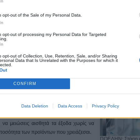
In
ρώ θα επιχορηγηθεί για το 2024, ο
o opt-out of the Sale of my Personal Data.
In
οφάδων, από το Υπουργείο Παιδείας
ύ.
to opt-out of processing my Personal Data for Targeted
ing.
In
Αποχώρηση του 
o opt-out of Collection, Use, Retention, Sale, and/or Sharing
από τη θέση του 
ersonal Data that Is Unrelated with the Purposes for which it
Αργιθέ…
lected.
Out
20 Ιουλίου 2026, 11:29
 έξοδα στο σούπερ μάρκετ:
CONFIRM
ες
τ είναι μια αναγκαία δαπάνη για κάθε
Data Deletion
Data Access
Privacy Policy
όστος τους ξεφεύγει. Ευτυχώς, με μερικές
ς να μειώσεις αισθητά τα έξοδα χωρίς να
 ποσότητα των προϊόντων που χρειάζεσαι.
ΠΟΕΔΗΝ: Στάση ε