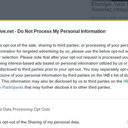
Επιστήμη- Υγεία: 
δυσκολίες επιταχ
24 Ιουλίου 2026, 10:19
ηφίσθηκε το πρόγραμμα
ive.net -
Do Not Process My Personal Information
 2025 της ΔΕΥΑ Σοφάδων
to opt-out of the sale, sharing to third parties, or processing of your per
φάδων καταρτίστηκε και ψηφίσθηκε το
formation for targeted advertising by us, please use the below opt-out s
 της Δημοτικής Επιχείρησης για το 2025,
r selection. Please note that after your opt-out request is processed y
eing interest-based ads based on personal information utilized by us or
ικής Διευθύντριας κ. Καραγεώργου.
disclosed to third parties prior to your opt-out. You may separately opt-
losure of your personal information by third parties on the IAB’s list of
Δεκ 2024
. This information may also be disclosed by us to third parties on the
IA
Υγεία: Ο θόρυβος
Participants
that may further disclose it to other third parties.
τον κίνδυνο εμφ
21 Ιουλίου 2026, 10:18
 5.000 ευρώ στο Γ.Σ.
l Data Processing Opt Outs
υργείο Παιδείας,
o opt-out of the Sharing of my personal data.
Αθλητισμού