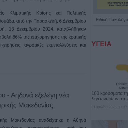
ο Κλιματικής Κρίσης και Πολιτικής
Χειρουργός Ουρολόγος - Ανδρολόγος "Γρηγόρης Α. Καρπενησιώτης"
βδομάδα, από την Παρασκευή, 6 Δεκεμβρίου
υή, 13 Δεκεμβρίου 2024, καταβλήθηκαν
αβολή 86% της επιχορήγησης της κρατικής
ΥΓΕΙΑ
ειρήσεις, αγροτικές εκμεταλλεύσεις και
180 κρούσματα τ
υ - Αηδονά εξελέγη νέα
λεγεωναρίων στη
τρικής Μακεδονίας
31 Ιουλίου 2026, 17:37
ικής Μακεδονίας αναδείχτηκε η Αθηνά