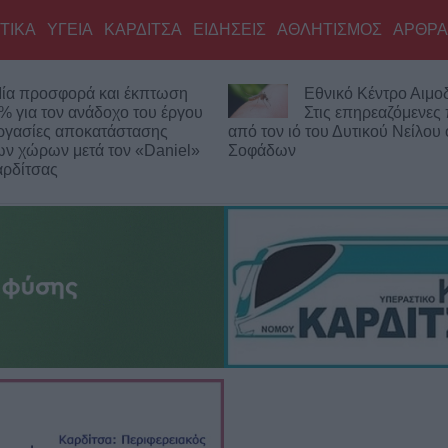
ΤΙΚΑ
ΥΓΕΙΑ
ΚΑΡΔΙΤΣΑ
ΕΙΔΗΣΕΙΣ
ΑΘΛΗΤΙΣΜΟΣ
ΑΡΘΡΑ
ά και έκπτωση
Εθνικό Κέντρο Αιμοδοσίας:
νάδοχο του έργου
Στις επηρεαζόμενες περιοχές
οκατάστασης
από τον ιό του Δυτικού Νείλου ο Δήμος
τά τον «Daniel»
Σοφάδων