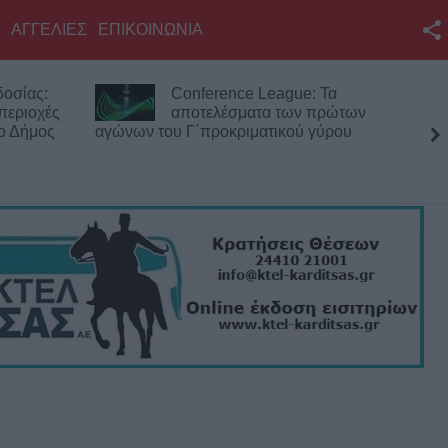
ΑΓΓΕΛΙΕΣ
ΕΠΙΚΟΙΝΩΝΙΑ
Facebook
Conference League: Τα
Europ
Twitter
αποτελέσματα των πρώτων
Σόφια
αγώνων του Γ΄προκριματικού γύρου
Play O
YouTube
των π
προκριματικό
Αναζήτηση
RSS
Επικοινωνία με το
KarditsaLive.Net