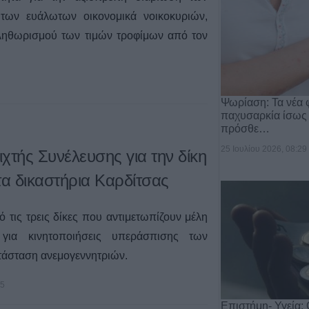
α των ευάλωτων οικονομικά νοικοκυριών,
πληθωρισμού των τιμών τροφίμων από τον
Ψωρίαση: Τα νέα 
παχυσαρκία ίσως
πρόσθε…
25 Ιουλίου 2026, 08:29
χτής Συνέλευσης για την δίκη
τα δικαστήρια Καρδίτσας
τις τρεις δίκες που αντιμετωπίζουν μέλη
 για κινητοποιήσεις υπεράσπισης των
τάσταση ανεμογεννητριών.
25
Επιστήμη- Υγεία: 