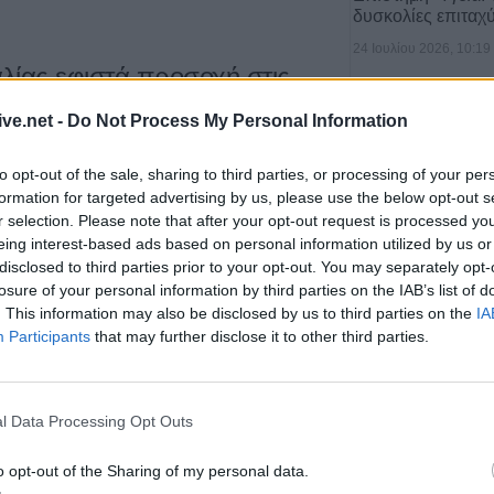
δυσκολίες επιταχ
24 Ιουλίου 2026, 10:19
λίας εφιστά προσοχή στις
 από επιτήδειους που
ive.net -
Do Not Process My Personal Information
ίες της
to opt-out of the sale, sharing to third parties, or processing of your per
formation for targeted advertising by us, please use the below opt-out s
πάτησης στελεχών δημόσιας Υπηρεσίας,
r selection. Please note that after your opt-out request is processed y
 επιτήδειοι, η Διεύθυνση Οικονομικού της
eing interest-based ads based on personal information utilized by us or
disclosed to third parties prior to your opt-out. You may separately opt-
ημερώνει το ευρύ κοινό, ότι σε καμιά
losure of your personal information by third parties on the IAB’s list of
αρμόδιοι υπάλληλοι της δεν θα ζητήσουν
Υγεία: Ο θόρυβος
. This information may also be disclosed by us to third parties on the
IA
τον κίνδυνο εμφ
ηλαδή κωδικούς πρόσβασης ή άλλες
Participants
that may further disclose it to other third parties.
21 Ιουλίου 2026, 10:18
l Data Processing Opt Outs
o opt-out of the Sharing of my personal data.