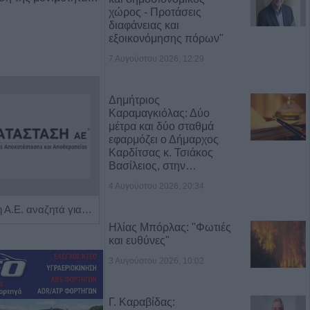
χώρος - Προτάσεις
διαφάνειας και
εξοικονόμησης πόρων"
7 Αυγούστου 2026, 12:29
Δημήτριος
Καραμαγκιόλας: Δύο
μέτρα και δύο σταθμά
εφαρμόζει ο Δήμαρχος
Καρδίτσας κ. Τσιάκος
Βασίλειος, στην…
4 Αυγούστου 2026, 20:34
Η Αποκατάσταση Α.Ε. αναζητά για εργασία Νοσηλευτές και Βοηθούς Νοσηλευτές
Πωλείται μονοκατοικία τριών επιπέδων στο καταπράσινο Πευκόφυτο Καρδίτσας
Ηλίας Μπόρλας: "Φωτιές
και ευθύνες"
3 Αυγούστου 2026, 10:02
Γ. Καραβίδας: