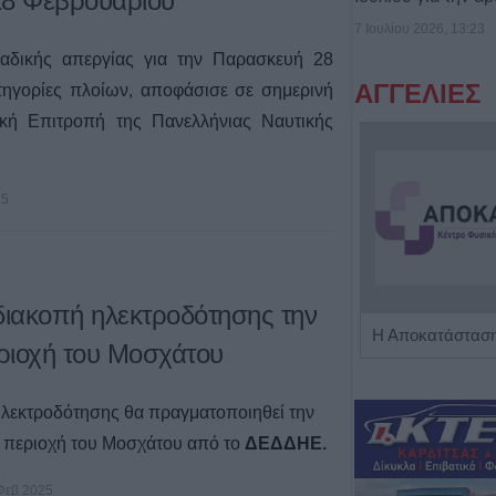
28 Φεβρουαρίου
7 Ιουλίου 2026, 13:23
αδικής απεργίας για την Παρασκευή 28
ΑΓΓΕΛΙΕΣ
τηγορίες πλοίων, αποφάσισε σε σημερινή
ική Επιτροπή της Πανελλήνιας Ναυτικής
25
ιακοπή ηλεκτροδότησης την
Πωλείται μονοκατοικία τριών επιπέδων στο καταπράσινο Πευκόφυτο Καρδίτσας
εριοχή του Μοσχάτου
λεκτροδότησης θα πραγματοποιηθεί την
 περιοχή του Μοσχάτου από το
ΔΕΔΔΗΕ.
Φεβ 2025