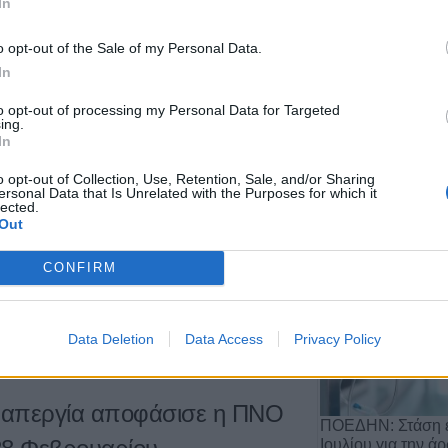
In
ουαρίου στην ηλεκτρική
o opt-out of the Sale of my Personal Data.
κιακούς καταναλωτές και τους
In
to opt-out of processing my Personal Data for Targeted
ing.
In
Αποχώρηση του 
ιατηρούνται αυτόν το μήνα οι επιδοτήσεις
από τη θέση του 
o opt-out of Collection, Use, Retention, Sale, and/or Sharing
ού ρεύματος και διαμορφώνονται, για την
Αργιθέ…
ersonal Data that Is Unrelated with the Purposes for which it
lected.
αινόμενα τιμολόγια, σε 1,5 λεπτό ανά
20 Ιουλίου 2026, 11:29
Out
για τους δικαιούχους του Κοινωνικού
CONFIRM
Data Deletion
Data Access
Privacy Policy
 απεργία αποφάσισε η ΠΝΟ
ΠΟΕΔΗΝ: Στάση ε
Ιουλίου για την ά