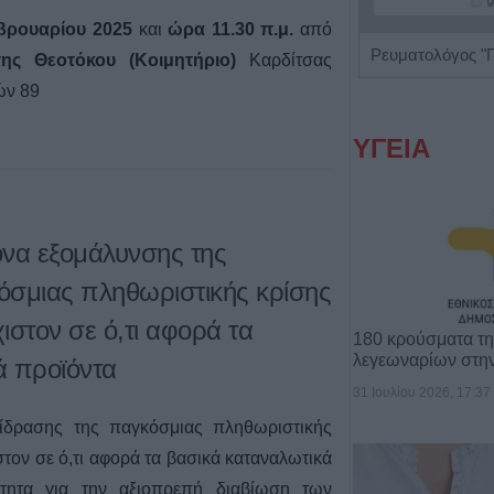
βρουαρίου 2025
και
ώρα 11.30 π.μ.
από
Παιδοψυχίατρος "Ευθαλία Τζίλα"
ς Θεοτόκου (Κοιμητήριο)
Καρδίτσας
τών 89
ΥΓΕΙΑ
όνα εξομάλυνσης της
όσμιας πληθωριστικής κρίσης
ιστον σε ό,τι αφορά τα
180 κρούσματα τ
λεγεωναρίων στη
ά προϊόντα
31 Ιουλίου 2026, 17:37
ίδρασης της παγκόσμιας πληθωριστικής
τον σε ό,τι αφορά τα βασικά καταναλωτικά
ίτητα για την αξιοπρεπή διαβίωση των