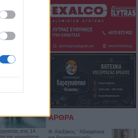
Μπάμπη Πούλιου
Αντιδημάρχου
ΑΡΘΡΑ
ργασίας στις 14
Φ. Αλεξάκος: "Αδιαφάνεια
ρση της μονιμότητα…
και δημοσιονομικός