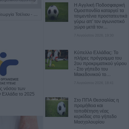
Η Αγγλική Ποδοσφαιρική
Ομοσπονδία καταργεί τα
Ρευματολόγος "Γεωργία Τσέλιου - Κατσούλη"
Ειδικός Αλλεργιολόγος 'Δημήτρης Ηλ. Κίτσος'
τσιμεντένια προστατευτικά
γύρω απ’ τον αγωνιστικό
χώρο μετά τον…
7 Αυγούστου 2026, 19:30
Κύπελλο Ελλάδας: Το
πλήρες πρόγραμμα του
2ου προκριματικού γύρου
- Στο γήπεδο του
Μακεδονικού το…
7 Αυγούστου 2026, 18:41
ης νόσου των
ν Ελλάδα το 2025
Στο ΠΠΑ Θεσσαλίας η
προμήθεια και
τοποθέτηση νέας
κερκίδας στο γήπεδο
Μασχολουρίου