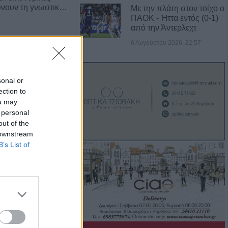
ύνουν τη γνωστικ…
Με την πλάτη στον τοίχο ο
ΠΑΟΚ - Ήττα εντός (0-1)
από την Άντερλεχτ
6 Αυγούστου 2026, 22:57
sonal or
ection to
ou may
 personal
out of the
 downstream
 των δρόμων αυξάνει
B’s List of
άνισης Πάρκινσ…