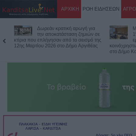
ΑΡΧΙΚΗ
ΡΟΗ ΕΙΔΗΣΕΩΝ
ΑΓΡΟ
Δωρεάν κρατική αρωγή για
Μία προσφορ
την αποκατάσταση ζημιών σε
1% για τον α
ια που επλήγησαν από το σεισμό της
εργασίες απ
 Μαρτίου 2026 στο Δήμο Αργιθέας
κοινόχρηστων χώρων με
στο Δήμο Καρδίτσας