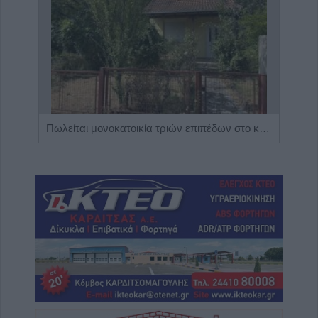
Η Αποκατάσταση Α.Ε. αναζητά για εργασία Νοσηλευτές και Βοηθούς Νοσηλευτές
Πωλείται μονοκατοικία τριών επιπέδων στο καταπράσινο Πευκόφυτο Καρδίτσας