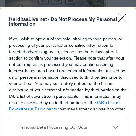
KarditsaLive.net -
Do Not Process My Personal
Information
If you wish to opt-out of the sale, sharing to third parties, or
processing of your personal or sensitive information for
targeted advertising by us, please use the below opt-out
Φυτά στο σαλόνι: Πώς να επιλέξεις τα
section to confirm your selection. Please note that after your
opt-out request is processed you may continue seeing
καλύτερα για καθαρό αέρα και ωραία
interest-based ads based on personal information utilized by
ατμόσφαιρα
us or personal information disclosed to third parties prior to
your opt-out. You may separately opt-out of the further
disclosure of your personal information by third parties on the
Η προσθήκη φυτών στο σαλόνι δεν είναι μόνο μια
IAB’s list of downstream participants. This information may
also be disclosed by us to third parties on the
IAB’s List of
αισθητική επιλογή, αλλά και ένας φυσικός τρόπος για τη
Downstream Participants
that may further disclose it to other
βελτίωση της ποιότητας του αέρα και της συνολικής
third parties.
ατμόσφαιρας του χώρου.
Personal Data Processing Opt Outs
Κατηγορία
Άρθρα
06 Απρ 2025