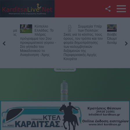
Facebook
Κύπελλο
Συμμαχία Υπέρ
Υπό έλεγχο η
Twitter
Ελλάδας: Το
των Πολιτών:
φωτιά σε
πλήρες
Σκιές για το κόστος, τους
δύσβατο σημείο στον
πρόγραμμα του 2ου
όρους, τον τρόπο και τον
Όλυμπο – Παραμένουν οι
YouTube
προκριματικού γύρου -
φορέα δημοπράτησης
δυνάμεις στο σημείο
Στο γήπεδο του
των κολυμβητικών
Μακεδονικού το
δεξαμενών της
Αναζήτηση
Αναγέννηση - Άρης
Περιφερειακής Αρχής
Κουρέτα
RSS
Επικοινωνία με το
KarditsaLive.Net