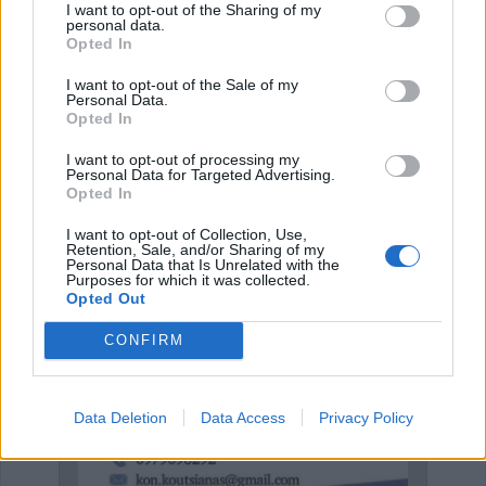
I want to opt-out of the Sharing of my
personal data.
Opted In
I want to opt-out of the Sale of my
Personal Data.
Έναρξη
Προηγούμενο
1
2
3
Επόμενο
Opted In
I want to opt-out of processing my
Τέλος
Σελίδα 2 από 3
Personal Data for Targeted Advertising.
Opted In
I want to opt-out of Collection, Use,
Retention, Sale, and/or Sharing of my
ΕΠΑΓΓΕΛΜΑΤΙΕΣ ΥΓΕΙΑΣ
Personal Data that Is Unrelated with the
Purposes for which it was collected.
Opted Out
CONFIRM
Data Deletion
Data Access
Privacy Policy