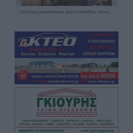
Η Αποκατάσταση Α.Ε. αναζητά για εργασία Νοσηλευτές και Βοηθούς Νοσηλευτές
Πωλείται μονοκατοικία τριών επιπέδων στο καταπράσινο Πευκόφυτο Καρδίτσας