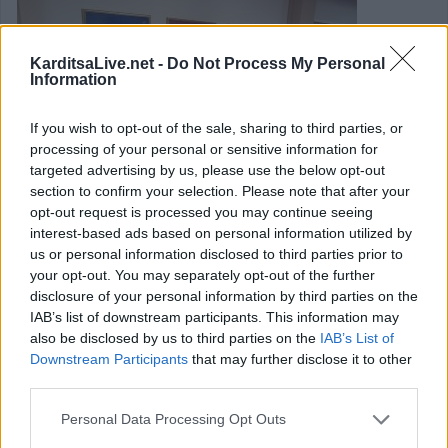
KarditsaLive.net -
Do Not Process My Personal
Information
If you wish to opt-out of the sale, sharing to third parties, or
processing of your personal or sensitive information for
targeted advertising by us, please use the below opt-out
section to confirm your selection. Please note that after your
opt-out request is processed you may continue seeing
interest-based ads based on personal information utilized by
us or personal information disclosed to third parties prior to
your opt-out. You may separately opt-out of the further
disclosure of your personal information by third parties on the
Δ.Σ. Μουζακίου: Προβληματισμός για τις
IAB’s list of downstream participants. This information may
αποκαταστάσεις που θα εκτελέσει η
also be disclosed by us to third parties on the
IAB’s List of
Downstream Participants
that may further disclose it to other
εταιρεία "ΑΚΤΩΡ" στην Οξυά
third parties.
Personal Data Processing Opt Outs
Το θέμα των αποκαταστάσεων των ζημιών του "Daniel"