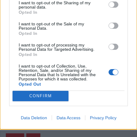
στο Δήμο Μουζακίου που έχουν ενταχθεί στην εργολαβία
I want to opt-out of the Sharing of my
personal data.
που υλοποιεί η εταιρεία « ΑΚΤΩΡ» με
παρεμβάσεις
Opted In
-όπως σας ενημέρωσε το
KarditsaLive.Net
- σε 94 σημεία
I want to opt-out of the Sale of my
και ιδιαίτερα αυτών που αφορούν στην Κοινότητα Οξυάς,
Personal Data.
Opted In
έθεσε με ερώτησή του στη συνεδρίαση του Δημοτικού
Συμβουλίου Μουζακίου, το βράδυ της Τετάρτης (28/5) ο
I want to opt-out of processing my
Personal Data for Targeted Advertising.
Δημοτικός Σύμβουλος κ.
Ηλ. Σερίφης
, επισημαίνοντας
Opted In
ειδικότερα ότι τα σημεία που επελέγησαν στην Οξυά δεν
I want to opt-out of Collection, Use,
λύνουν κανένα πρόβλημα σύνδεσης των οικισμών της
Retention, Sale, and/or Sharing of my
Personal Data that Is Unrelated with the
Κοινότητας.
Purposes for which it was collected.
Opted Out
Κατηγορία
Τοπική Επικαιρότητα
29 Μαϊ 2025
CONFIRM
Data Deletion
Data Access
Privacy Policy
Έναρξη
Προηγούμενο
1
2
3
4