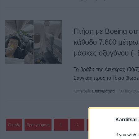
Πτήση με Boeing στ
κάθοδο 7.600 μέτρω
μάσκες οξυγόνου (+Β
Το βράδυ της Δευτέρας (30/7)
Σανγκάη προς το Τόκιο βίωσε 
Κατηγορία
Επικαιρότητα
03 Ιουλ 20
KarditsaL
Έναρξη
Προηγούμενο
1
2
3
4
5
If you wish 