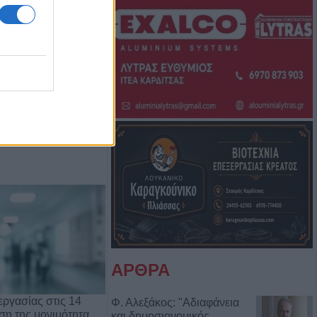
Μπάμπη Πούλιου
Αντιδημάρχου
ΑΡΘΡΑ
ργασίας στις 14
Φ. Αλεξάκος: "Αδιαφάνεια
ρση της μονιμότητα…
και δημοσιονομικός