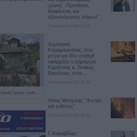
χώρος - Προτάσεις
διαφάνειας και
εξοικονόμησης πόρων"
7 Αυγούστου 2026, 12:29
Δημήτριος
Καραμαγκιόλας: Δύο
μέτρα και δύο σταθμά
εφαρμόζει ο Δήμαρχος
Καρδίτσας κ. Τσιάκος
Βασίλειος, στην…
4 Αυγούστου 2026, 20:34
Πωλείται μονοκατοικία τριών επιπέδων στο καταπράσινο Πευκόφυτο Καρδίτσας
Η Αποκατάσταση Α.Ε. αναζητά για εργασία Νοσηλευτές και Βοηθούς Νοσηλευτές
Ηλίας Μπόρλας: "Φωτιές
και ευθύνες"
3 Αυγούστου 2026, 10:02
Γ. Καραβίδας: