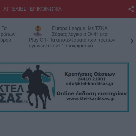
ΑΓΓΕΛΙΕΣ
ΕΠΙΚΟΙΝΩΝΙΑ
Facebook
 Τα
Europa League: Με ΤΣΚΑ
Twitter
 πρώτων
Σόφιας λογικά ο ΟΦΗ στα
γύρου
Play Off - Τα αποτελέσματα των πρώτων
YouTube
αγώνων στον Γ' προκριματικό
Αναζήτηση
RSS
Επικοινωνία με το
KarditsaLive.Net