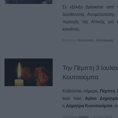
Σε εξέλιξη βρίσκεται από
Διεύθυνσης Αντιμετώπισης
περιοχές της Αττικής για
κοκαΐνης.
Κατηγορία
Κοινωνικές - Αστυνομικές
Την Πέμπτη 3 Ιουλίο
Κουτσιούμπα
Κηδεύεται, σήμερα,
Πέμπτη 3
Ιερό Ναό
Αγίου Δημητρ
η
Δήμητρα Κουτσιούμπα
, ε
Κατηγορία
Κηδείες
03 Ιουλ 2025