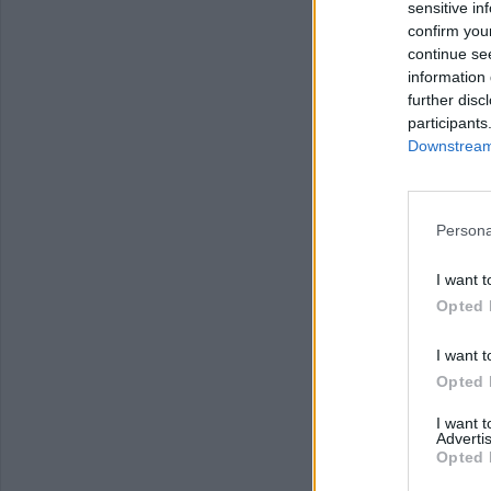
sensitive in
confirm you
continue se
information 
further disc
participants
Downstream 
Persona
I want t
Opted 
I want t
Opted 
I want 
Advertis
Opted 