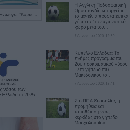
Η Αγγλική Ποδοσφαιρική
Ομοσπονδία καταργεί τα
Παιδίατρος - Νεογνολόγος "Κάριν Αδάμου - Kraaijenbrink"
Πνευμονολόγος - Φυματιολόγος "Σταυρούλα Δ. Νούκα"
τσιμεντένια προστατευτικά
γύρω απ’ τον αγωνιστικό
χώρο μετά τον…
7 Αυγούστου 2026, 19:30
Κύπελλο Ελλάδας: Το
πλήρες πρόγραμμα του
2ου προκριματικού γύρου
- Στο γήπεδο του
Μακεδονικού το…
7 Αυγούστου 2026, 18:41
ης νόσου των
ν Ελλάδα το 2025
Στο ΠΠΑ Θεσσαλίας η
προμήθεια και
τοποθέτηση νέας
κερκίδας στο γήπεδο
Μασχολουρίου