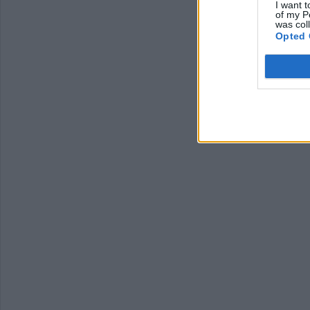
I want t
of my P
was col
Opted 