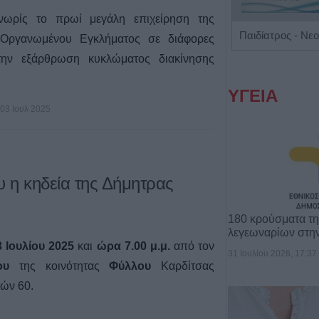
 νωρίς το πρωί μεγάλη επιχείρηση της
Ιατρός Βιοπαθολόγος - Μικροβιολόγος 'Παγάνα Μάγδα'
 Οργανωμένου Εγκλήματος σε διάφορες
 την εξάρθρωση κυκλώματος διακίνησης
ΥΓΕΙΑ
03 Ιουλ 2025
υ η κηδεία της Δήμητρας
180 κρούσματα τ
λεγεωναρίων στη
 Ιουλίου 2025
και
ώρα 7.00 μ.μ.
από τον
31 Ιουλίου 2026, 17:37
ίου
της κοινότητας
Φύλλου
Καρδίτσας
τών 60.