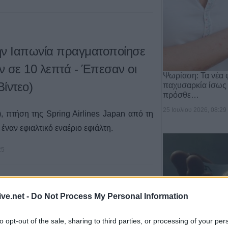
ην Ιαπωνία πραγματοποίησε
ν σε 10 λεπτά - Έπεσαν οι
Ψωρίαση: Τα νέα 
ίντεο)
παχυσαρκία ίσως
πρόσθε…
25 Ιουλίου 2026, 08:29
, πτήση της Spring Airlines Japan από τη
έναν εφιαλτικό εναέριο εφιάλτη.
25
ive.net -
Do Not Process My Personal Information
Επόμενο
Τέλος
Σελίδα 5 από 5
to opt-out of the sale, sharing to third parties, or processing of your per
Επιστήμη- Υγεία: 