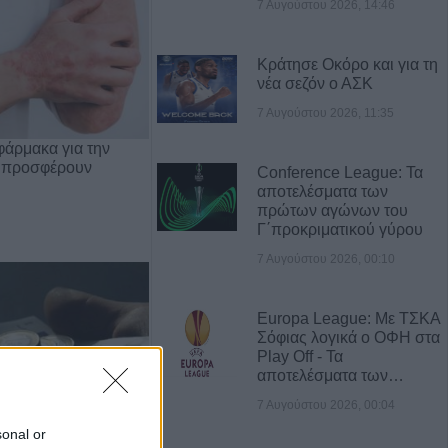
7 Αυγούστου 2026, 14:46
Κράτησε Οκόρο και για τη
νέα σεζόν ο ΑΣΚ
7 Αυγούστου 2026, 11:35
φάρμακα για την
 προσφέρουν
Conference League: Τα
αποτελέσματα των
πρώτων αγώνων του
Γ΄προκριματικού γύρου
7 Αυγούστου 2026, 00:10
Europa League: Με ΤΣΚΑ
Σόφιας λογικά ο ΟΦΗ στα
Play Off - Τα
αποτελέσματα των…
7 Αυγούστου 2026, 00:04
sonal or
Οι οικονομικές