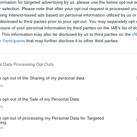
formation for targeted advertising by us, please use the below opt-out s
δυσκολίες επιταχ
r selection. Please note that after your opt-out request is processed y
24 Ιουλίου 2026, 10:19
eing interest-based ads based on personal information utilized by us or
disclosed to third parties prior to your opt-out. You may separately opt-
losure of your personal information by third parties on the IAB’s list of
. This information may also be disclosed by us to third parties on the
IA
Participants
that may further disclose it to other third parties.
l Data Processing Opt Outs
o opt-out of the Sharing of my personal data.
In
Υγεία: Ο θόρυβος
τον κίνδυνο εμφ
o opt-out of the Sale of my Personal Data.
21 Ιουλίου 2026, 10:18
In
to opt-out of processing my Personal Data for Targeted
ing.
In