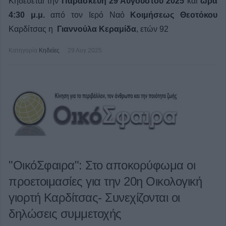
Κηδεύεται την
Παρασκευή 29 Αυγούστου 2025
και
ώρα
4:30 μ.μ.
από τον Ιερό Ναό
Κοιμήσεως Θεοτόκου
Καρδίτσας η
Γιαννούλα Κεραμίδα
, ετών 92
Κατηγορία
Κηδείες
29 Αυγ 2025
"ΟικόΣφαιρα": Στο αποκορύφωμα οι
προετοιμασίες για την 20η Οικολογική
γιορτή Καρδίτσας- Συνεχίζονται οι
δηλώσεις συμμετοχής