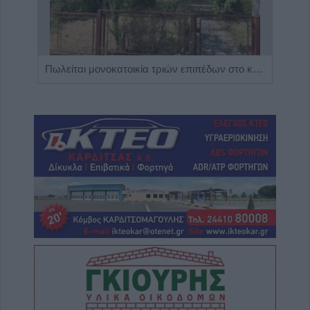
Η Αποκατάσταση Α.Ε. αναζητά για εργασία Νοσηλευτές και Βοηθούς Νοσηλευτές
Πωλείται μονοκατοικία τριών επιπέδων στο καταπράσινο Πευκόφυτο Καρδίτσας