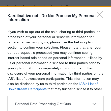
Κατά πλειοψηφία ψηφίσθηκε το
νομοσχέδιο για την "Αναμόρφωση
KarditsaLive.net -
Do Not Process My Personal
Information
Πειθαρχικού Δικαίου"
If you wish to opt-out of the sale, sharing to third parties, or
Με την θετική ψήφο μόνο της πλειοψηφίας της ΝΔ
processing of your personal or sensitive information for
targeted advertising by us, please use the below opt-out
ψηφίσθηκε επί της Αρχής και στο σύνολό του το σχέδιο
section to confirm your selection. Please note that after your
νόμου του Υπουργείου Εσωτερικών για την
opt-out request is processed you may continue seeing
«Αναμόρφωση του πειθαρχικού δικαίου των υπαλλήλων
interest-based ads based on personal information utilized by
us or personal information disclosed to third parties prior to
του δημόσιου τομέα, σύσταση Ελληνικού Κέντρου
your opt-out. You may separately opt-out of the further
Εμπειρογνωμοσύνης Διοικητικών Μεταρρυθμίσεων και
disclosure of your personal information by third parties on the
λοιπές διατάξεις» από την Ολομέλεια.
IAB’s list of downstream participants. This information may
also be disclosed by us to third parties on the
IAB’s List of
Downstream Participants
that may further disclose it to other
Κατηγορία
Πολιτικά
29 Αυγ 2025
third parties.
Personal Data Processing Opt Outs