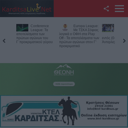
Facebook
Conference
Europa League:
Με την πλάτη
Twitter
League: Τα
Με ΤΣΚΑ Σόφιας
στον τοίχο ο
οτελέσματα των
λογικά ο ΟΦΗ στα Play
ΠΑΟΚ - Ήττα
ώτων αγώνων του
Off - Τα αποτελέσματα των
εντός (0-1) από την
χώ
YouTube
προκριματικού γύρου
πρώτων αγώνων στον Γ'
Άντερλεχτ
δυ
προκριματικό
κα
Αναζήτηση
RSS
Επικοινωνία με το
KarditsaLive.Net