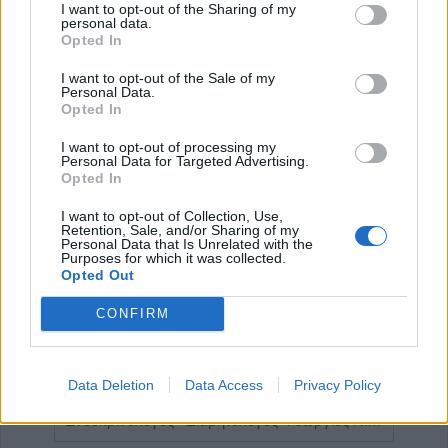
I want to opt-out of the Sharing of my
Έναρξη
Προηγούμενο
1
2
3
4
personal data.
Opted In
5
Επόμενο
Τέλος
Σελίδα 5 από 5
I want to opt-out of the Sale of my
Personal Data.
Opted In
I want to opt-out of processing my
ΕΠΑΓΓΕΛΜΑΤΙΕΣ ΥΓΕΙΑΣ
Personal Data for Targeted Advertising.
Opted In
I want to opt-out of Collection, Use,
Retention, Sale, and/or Sharing of my
Personal Data that Is Unrelated with the
Purposes for which it was collected.
Opted Out
CONFIRM
Data Deletion
Data Access
Privacy Policy
Πνευμονολόγος - Φυματιολόγος "Σταυρούλα Δ. Νούκα"
Ενδοκρινολόγος - Διαβητολόγος "Γεώργιος Νικ. Κατσούλης"